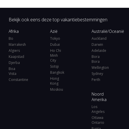
Bekijk ook eens deze top vakantiebestemmingen
Afrika
Azië
Australië/Oceanië
Bo
Tokyo
Auckland
Marrakesh
Dubai
Darwin
Algiers
Ho Chi
Adelaide
Minh
Kaapstad
Bora
City
Bora
Djerba
Sotsji
Wellington
Boa
Bangkok
Vista
Sydney
Hong
Constantine
Perth
Kong
Moskou
Noord
Amerika
Los
Angeles
Ottawa
Ontario
Punta