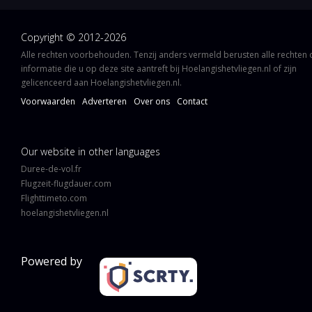
Copyright © 2012-2026
Alle rechten voorbehouden. Tenzij anders vermeld berusten alle rechten
informatie die u op deze site aantreft bij Hoelangishetvliegen.nl of zijn
gelicenceerd aan Hoelangishetvliegen.nl.
Voorwaarden
Adverteren
Over ons
Contact
Our website in other languages
Duree-de-vol.fr
Flugzeit-flugdauer.com
Flighttimeto.com
hoelangishetvliegen.nl
Powered by