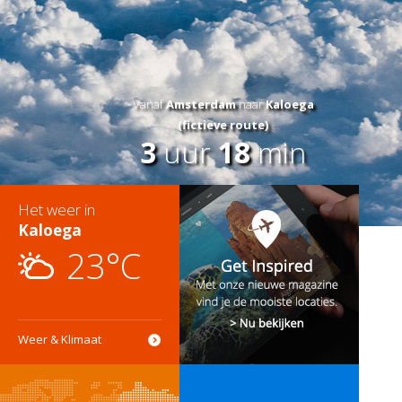
Vanaf
Amsterdam
naar
Kaloega
(fictieve route)
3
uur
18
min
Het weer in
Kaloega
23°C
Weer & Klimaat