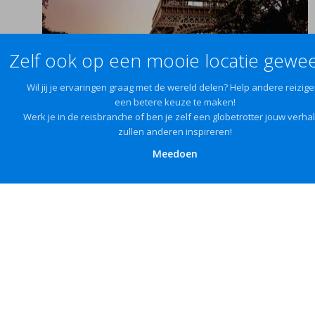
Zelf ook op een mooie locatie gewee
Wil jij je ervaringen graag met de wereld delen? Help andere reizige
een betere keuze te maken!
Werk je in de reisbranche of ben je zelf een globetrotter jouw verha
zullen anderen inspireren!
Meedoen