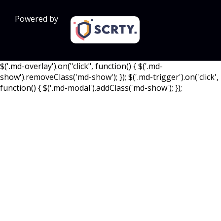
Powered by
$('.md-overlay').on("click", function() { $('.md-
show').removeClass('md-show'); }); $('.md-trigger').on('click',
function() { $('.md-modal').addClass('md-show'); });