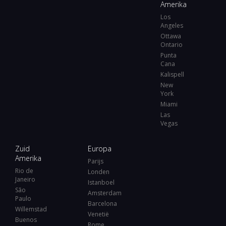
Amerika
Los
Angeles
Ottawa
Ontario
Punta
Cana
Kalispell
New
York
Miami
Las
Vegas
Zuid
Europa
Amerika
Parijs
Rio de
Londen
Janeiro
Istanboel
São
Amsterdam
Paulo
Barcelona
Willemstad
Venetië
Buenos
Rome