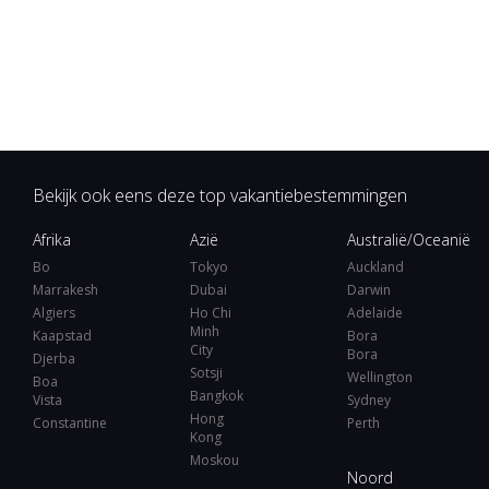
Bekijk ook eens deze top vakantiebestemmingen
Afrika
Azië
Australië/Oceanië
Bo
Tokyo
Auckland
Marrakesh
Dubai
Darwin
Algiers
Ho Chi
Adelaide
Minh
Kaapstad
Bora
City
Bora
Djerba
Sotsji
Wellington
Boa
Bangkok
Vista
Sydney
Hong
Constantine
Perth
Kong
Moskou
Noord