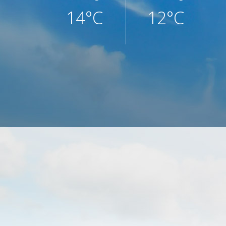
14°C
12°C