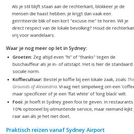
Als je stil blijft staan aan de rechterkant, blokkeer je de
mensen die haast hebben. Je krijgt dan vaak een
geïrriteerde blik of een kort "excuse me" te horen. Wil je
direct respect van de lokale bevolking? Houd de rechterkan
vrij voor wandelaars.
Waar je nog meer op let in Sydney:
Groeten:
Zeg altijd even "hi" of "thanks" tegen de
buschauffeur als je in- of uitstapt. Het is hier de standaard
sociale norm.
Koffiecultuur:
Bestel je koffie bij een lokale zaak, zoals
Th
Grounds of Alexandria
. Vraag niet simpelweg om een 'coffee
maar specificeer of je een 'flat white' of 'long black' wilt.
Fooi:
Je hoeft in Sydney geen fooi te geven. In restaurants 
10% optioneel bij uitmuntende service, maar niemand kijkt 
raar aan als je het niet doet.
Praktisch reizen vanaf Sydney Airport