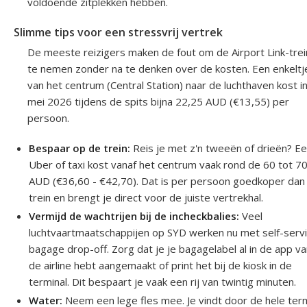
voldoende zitplekken hebben.
Slimme tips voor een stressvrij vertrek
De meeste reizigers maken de fout om de Airport Link-trei
te nemen zonder na te denken over de kosten. Een enkeltj
van het centrum (Central Station) naar de luchthaven kost i
mei 2026 tijdens de spits bijna 22,25 AUD (€13,55) per
persoon.
Bespaar op de trein:
Reis je met z'n tweeën of drieën? E
Uber of taxi kost vanaf het centrum vaak rond de 60 tot 7
AUD (€36,60 - €42,70). Dat is per persoon goedkoper dan
trein en brengt je direct voor de juiste vertrekhal.
Vermijd de wachtrijen bij de incheckbalies:
Veel
luchtvaartmaatschappijen op SYD werken nu met self-serv
bagage drop-off. Zorg dat je je bagagelabel al in de app v
de airline hebt aangemaakt of print het bij de kiosk in de
terminal. Dit bespaart je vaak een rij van twintig minuten.
Water:
Neem een lege fles mee. Je vindt door de hele term