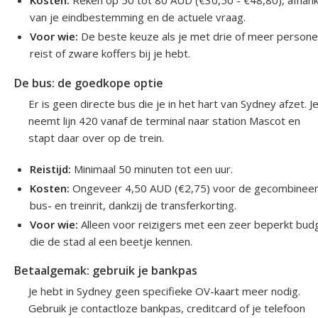
Kosten:
Reken op 50 tot 80 AUD (€30,50 - €48,80), afhanke
van je eindbestemming en de actuele vraag.
Voor wie:
De beste keuze als je met drie of meer person
reist of zware koffers bij je hebt.
De bus: de goedkope optie
Er is geen directe bus die je in het hart van Sydney afzet. J
neemt lijn 420 vanaf de terminal naar station Mascot en
stapt daar over op de trein.
Reistijd:
Minimaal 50 minuten tot een uur.
Kosten:
Ongeveer 4,50 AUD (€2,75) voor de gecombinee
bus- en treinrit, dankzij de transferkorting.
Voor wie:
Alleen voor reizigers met een zeer beperkt bud
die de stad al een beetje kennen.
Betaalgemak: gebruik je bankpas
Je hebt in Sydney geen specifieke OV-kaart meer nodig.
Gebruik je contactloze bankpas, creditcard of je telefoon