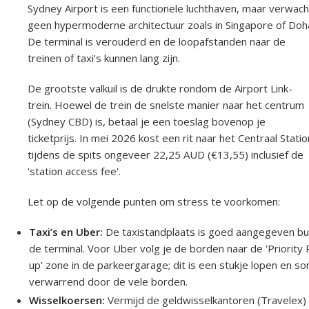
Sydney Airport is een functionele luchthaven, maar verwach
geen hypermoderne architectuur zoals in Singapore of Doh
De terminal is verouderd en de loopafstanden naar de
treinen of taxi's kunnen lang zijn.
De grootste valkuil is de drukte rondom de Airport Link-
trein. Hoewel de trein de snelste manier naar het centrum
(Sydney CBD) is, betaal je een toeslag bovenop je
ticketprijs. In mei 2026 kost een rit naar het Centraal Statio
tijdens de spits ongeveer 22,25 AUD (€13,55) inclusief de
'station access fee'.
Let op de volgende punten om stress te voorkomen:
Taxi’s en Uber:
De taxistandplaats is goed aangegeven bu
de terminal. Voor Uber volg je de borden naar de 'Priority 
up' zone in de parkeergarage; dit is een stukje lopen en s
verwarrend door de vele borden.
Wisselkoersen:
Vermijd de geldwisselkantoren (Travelex) 