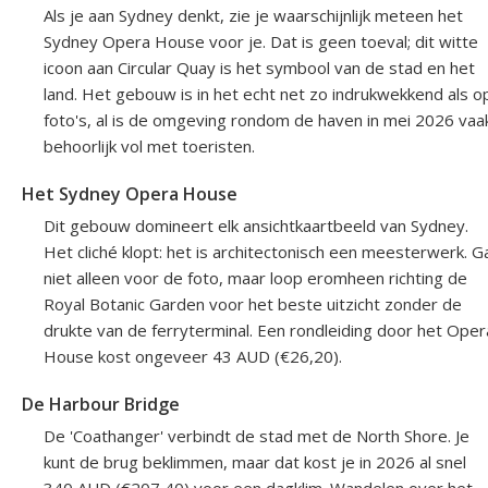
Als je aan Sydney denkt, zie je waarschijnlijk meteen het
Sydney Opera House voor je. Dat is geen toeval; dit witte
icoon aan Circular Quay is het symbool van de stad en het
land. Het gebouw is in het echt net zo indrukwekkend als o
foto's, al is de omgeving rondom de haven in mei 2026 vaa
behoorlijk vol met toeristen.
Het Sydney Opera House
Dit gebouw domineert elk ansichtkaartbeeld van Sydney.
Het cliché klopt: het is architectonisch een meesterwerk. G
niet alleen voor de foto, maar loop eromheen richting de
Royal Botanic Garden voor het beste uitzicht zonder de
drukte van de ferryterminal. Een rondleiding door het Oper
House kost ongeveer 43 AUD (€26,20).
De Harbour Bridge
De 'Coathanger' verbindt de stad met de North Shore. Je
kunt de brug beklimmen, maar dat kost je in 2026 al snel
340 AUD (€207,40) voor een dagklim. Wandelen over het