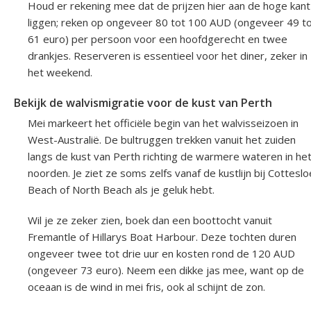
Houd er rekening mee dat de prijzen hier aan de hoge kant
liggen; reken op ongeveer 80 tot 100 AUD (ongeveer 49 t
61 euro) per persoon voor een hoofdgerecht en twee
drankjes. Reserveren is essentieel voor het diner, zeker in
het weekend.
Bekijk de walvismigratie voor de kust van Perth
Mei markeert het officiële begin van het walvisseizoen in
West-Australië. De bultruggen trekken vanuit het zuiden
langs de kust van Perth richting de warmere wateren in he
noorden. Je ziet ze soms zelfs vanaf de kustlijn bij Cotteslo
Beach of North Beach als je geluk hebt.
Wil je ze zeker zien, boek dan een boottocht vanuit
Fremantle of Hillarys Boat Harbour. Deze tochten duren
ongeveer twee tot drie uur en kosten rond de 120 AUD
(ongeveer 73 euro). Neem een dikke jas mee, want op de
oceaan is de wind in mei fris, ook al schijnt de zon.