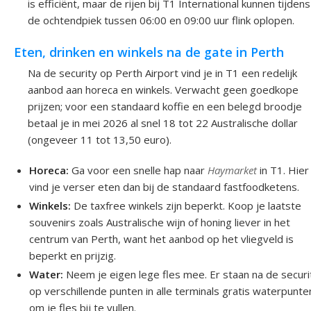
is efficiënt, maar de rijen bij T1 International kunnen tijdens
de ochtendpiek tussen 06:00 en 09:00 uur flink oplopen.
Eten, drinken en winkels na de gate in Perth
Na de security op Perth Airport vind je in T1 een redelijk
aanbod aan horeca en winkels. Verwacht geen goedkope
prijzen; voor een standaard koffie en een belegd broodje
betaal je in mei 2026 al snel 18 tot 22 Australische dollar
(ongeveer 11 tot 13,50 euro).
Horeca:
Ga voor een snelle hap naar
Haymarket
in T1. Hier
vind je verser eten dan bij de standaard fastfoodketens.
Winkels:
De taxfree winkels zijn beperkt. Koop je laatste
souvenirs zoals Australische wijn of honing liever in het
centrum van Perth, want het aanbod op het vliegveld is
beperkt en prijzig.
Water:
Neem je eigen lege fles mee. Er staan na de securi
op verschillende punten in alle terminals gratis waterpunte
om je fles bij te vullen.