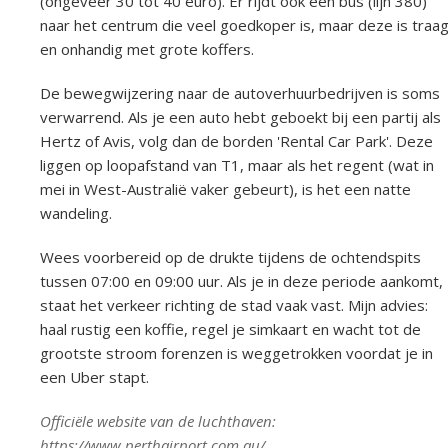
(ongeveer 30 tot 40 euro). Er rijdt ook een bus (lijn 380)
naar het centrum die veel goedkoper is, maar deze is traa
en onhandig met grote koffers.
De bewegwijzering naar de autoverhuurbedrijven is soms
verwarrend. Als je een auto hebt geboekt bij een partij als
Hertz of Avis, volg dan de borden 'Rental Car Park'. Deze
liggen op loopafstand van T1, maar als het regent (wat in
mei in West-Australië vaker gebeurt), is het een natte
wandeling.
Wees voorbereid op de drukte tijdens de ochtendspits
tussen 07:00 en 09:00 uur. Als je in deze periode aankomt,
staat het verkeer richting de stad vaak vast. Mijn advies:
haal rustig een koffie, regel je simkaart en wacht tot de
grootste stroom forenzen is weggetrokken voordat je in
een Uber stapt.
Officiële website van de luchthaven:
https://www.perthairport.com.au/