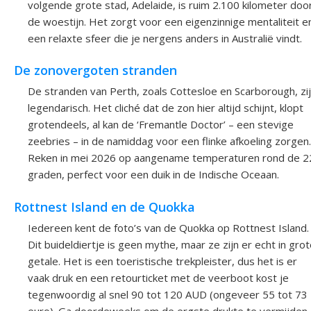
volgende grote stad, Adelaide, is ruim 2.100 kilometer doo
de woestijn. Het zorgt voor een eigenzinnige mentaliteit e
een relaxte sfeer die je nergens anders in Australië vindt.
De zonovergoten stranden
De stranden van Perth, zoals Cottesloe en Scarborough, zi
legendarisch. Het cliché dat de zon hier altijd schijnt, klopt
grotendeels, al kan de ‘Fremantle Doctor’ – een stevige
zeebries – in de namiddag voor een flinke afkoeling zorgen.
Reken in mei 2026 op aangename temperaturen rond de 2
graden, perfect voor een duik in de Indische Oceaan.
Rottnest Island en de Quokka
Iedereen kent de foto’s van de Quokka op Rottnest Island.
Dit buideldiertje is geen mythe, maar ze zijn er echt in gro
getale. Het is een toeristische trekpleister, dus het is er
vaak druk en een retourticket met de veerboot kost je
tegenwoordig al snel 90 tot 120 AUD (ongeveer 55 tot 73
euro). Ga doordeweeks om de ergste drukte te vermijden.