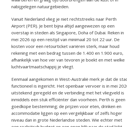
nabijgelegen natuurgebieden.
Vanuit Nederland vlieg je niet rechtstreeks naar Perth
Airport (PER). Je bent bijna altijd aangewezen op een
overstap in steden als Singapore, Doha of Dubai. Reken in
mei 2026 op een reistijd van minimaal 20 tot 22 uur. De
kosten voor een retourticket variëren sterk, maar houd
rekening met een bedrag tussen de 1.400 en 1.900 euro,
afhankelijk van hoe ver van tevoren je boekt en met welke
luchtvaartmaatschappij je vliegt.
Eenmaal aangekomen in West-Australië merk je dat de sta
functioneel is ingericht. Het openbaar vervoer is in mei 20
uitstekend geregeld en de verbinding met het vliegveld is
inmiddels een stuk efficiënter dan voorheen. Perth is geen
goedkope bestemming; de prijzen voor eten, drinken en
accommodatie liggen op een vergelijkbaar of zelfs hoger
niveau dan in grote Nederlandse steden. Wie echter met
een realistisch budget en een open blik naar de stad kijkt,