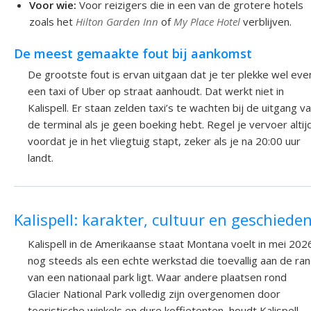
Voor wie:
Voor reizigers die in een van de grotere hotels
zoals het
Hilton Garden Inn
of
My Place Hotel
verblijven.
De meest gemaakte fout bij aankomst
De grootste fout is ervan uitgaan dat je ter plekke wel eve
een taxi of Uber op straat aanhoudt. Dat werkt niet in
Kalispell. Er staan zelden taxi’s te wachten bij de uitgang v
de terminal als je geen boeking hebt. Regel je vervoer altij
voordat je in het vliegtuig stapt, zeker als je na 20:00 uur
landt.
Kalispell: karakter, cultuur en geschieden
Kalispell in de Amerikaanse staat Montana voelt in mei 202
nog steeds als een echte werkstad die toevallig aan de ra
van een nationaal park ligt. Waar andere plaatsen rond
Glacier National Park volledig zijn overgenomen door
toeristische winkels en dure koffietenten, houdt Kalispell