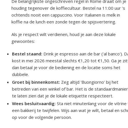
De belangrijkste ongeschreven regel in Rome draait om je
houding tegenover de koffiecultuur. Bestel na 11:00 uur ’s
ochtends nooit een cappuccino. Voor Italianen is melk in
koffie na de lunch een zonde tegen de spijsvertering.
Als je respect wilt verdienen, houd je aan deze lokale
gewoontes:
Bestel staand:
Drink je espresso aan de bar ('al banco'). D
kost in mei 2026 meestal slechts €1,20 tot €1,50. Ga je zit
dan betaal je voor de bediening en de locatie soms het
dubbele.
Groet bij binnenkomst:
Zeg altijd 'Buongiorno' bij het
betreden van een winkel of bar. Het is de standaardmanie
te laten zien dat je de lokale etiquette respecteert.
Wees besluitvaardig:
Sta niet minutenlang voor de vitrine
een bakkerij te twijfelen. Wijs aan wat je wilt, betaal en sch
op voor de volgende persoon.