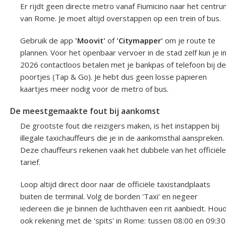
Er rijdt geen directe metro vanaf Fiumicino naar het centr
van Rome. Je moet altijd overstappen op een trein of bus.
Gebruik de app
'Moovit'
of
'Citymapper'
om je route te
plannen. Voor het openbaar vervoer in de stad zelf kun je i
2026 contactloos betalen met je bankpas of telefoon bij de
poortjes (Tap & Go). Je hebt dus geen losse papieren
kaartjes meer nodig voor de metro of bus.
De meestgemaakte fout bij aankomst
De grootste fout die reizigers maken, is het instappen bij
illegale taxichauffeurs die je in de aankomsthal aanspreken.
Deze chauffeurs rekenen vaak het dubbele van het officiële
tarief.
Loop altijd direct door naar de officiële taxistandplaats
buiten de terminal. Volg de borden 'Taxi' en negeer
iedereen die je binnen de luchthaven een rit aanbiedt. Hou
ook rekening met de 'spits' in Rome: tussen 08:00 en 09:30