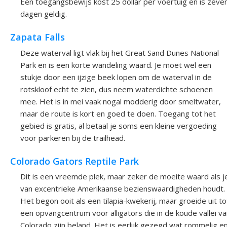
Een toegangsbewijs kost 25 dollar per voertuig en is zeve
dagen geldig.
Zapata Falls
Deze waterval ligt vlak bij het Great Sand Dunes National
Park en is een korte wandeling waard. Je moet wel een
stukje door een ijzige beek lopen om de waterval in de
rotskloof echt te zien, dus neem waterdichte schoenen
mee. Het is in mei vaak nogal modderig door smeltwater,
maar de route is kort en goed te doen. Toegang tot het
gebied is gratis, al betaal je soms een kleine vergoeding
voor parkeren bij de trailhead.
Colorado Gators Reptile Park
Dit is een vreemde plek, maar zeker de moeite waard als j
van excentrieke Amerikaanse bezienswaardigheden houdt.
Het begon ooit als een tilapia-kwekerij, maar groeide uit to
een opvangcentrum voor alligators die in de koude vallei v
Colorado zijn beland. Het is eerlijk gezegd wat rommelig e