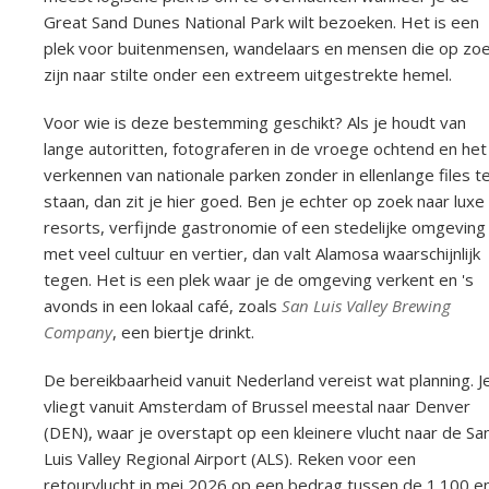
Great Sand Dunes National Park wilt bezoeken. Het is een
plek voor buitenmensen, wandelaars en mensen die op zo
zijn naar stilte onder een extreem uitgestrekte hemel.
Voor wie is deze bestemming geschikt? Als je houdt van
lange autoritten, fotograferen in de vroege ochtend en het
verkennen van nationale parken zonder in ellenlange files t
staan, dan zit je hier goed. Ben je echter op zoek naar luxe
resorts, verfijnde gastronomie of een stedelijke omgeving
met veel cultuur en vertier, dan valt Alamosa waarschijnlijk
tegen. Het is een plek waar je de omgeving verkent en 's
avonds in een lokaal café, zoals
San Luis Valley Brewing
Company
, een biertje drinkt.
De bereikbaarheid vanuit Nederland vereist wat planning. J
vliegt vanuit Amsterdam of Brussel meestal naar Denver
(DEN), waar je overstapt op een kleinere vlucht naar de Sa
Luis Valley Regional Airport (ALS). Reken voor een
retourvlucht in mei 2026 op een bedrag tussen de 1.100 e