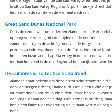
die de ruige natuur van de San Luis Valley willen zien. Als je
landt op San Luis Valley Regional Airport, merk je direct dat
het hier om de ruimte en de elementen draait.
Great Sand Dunes National Park
Dit is de reden waarom iedereen Alamosa kent. Het park li
op ongeveer veertig minuten rijden en de enorme
zandduinen tegen de achtergrond van de bergen zijn
precies zo indrukwekkend als op de foto's. Het cliché klopt:
het is een bizar landschap. Ga vroeg in de ochtend, want in
mei kan het zand in de middagzon al behoorlijk heet worden
De Cumbres & Toltec Scenic Railroad
Alamosa staat bekend om deze historische stoomtrein die
door de bergen richting Chama rijdt. Het is een cliché dat j
dit moet doen voor de "oude tijden", maar bereid je voor 
een lange zit van een hele dag. Het uitzicht is prachtig, maa
het is een flinke tijdsinvestering als je maar kort in de regio
bent.