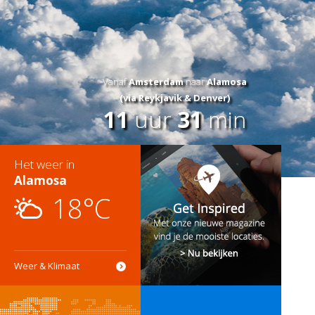
Vanaf
Amsterdam
naar
Alamosa
(via Reykjavik & Denver)
11
uur
31
min
Het weer in
Alamosa
18°C
Weer & Klimaat