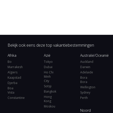
Bekijk ook eens deze top vakantiebestemmingen
Afrika
Azië
Australië/Oceanië
Bo
Tokyo
Auckland
Marrakesh
Dubai
Darwin
Algiers
Ho Chi
Adelaide
Minh
Kaapstad
Bora
City
Bora
Djerba
Sotsji
Wellington
Boa
Bangkok
Vista
Sydney
Hong
Constantine
Perth
Kong
Moskou
Noord