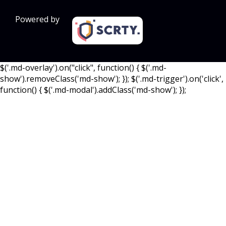
Powered by
$('.md-overlay').on("click", function() { $('.md-
show').removeClass('md-show'); }); $('.md-trigger').on('click',
function() { $('.md-modal').addClass('md-show'); });