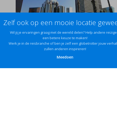
Zelf ook op een mooie locatie gewee
Wil jij je ervaringen graag met de wereld delen? Help andere reizige
een betere keuze te maken!
Werk je in de reisbranche of ben je zelf een globetrotter jouw verha
zullen anderen inspireren!
Meedoen