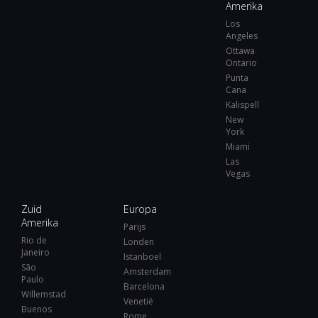
Amerika
Los
Angeles
Ottawa
Ontario
Punta
Cana
Kalispell
New
York
Miami
Las
Vegas
Zuid
Europa
Amerika
Parijs
Rio de
Londen
Janeiro
Istanboel
São
Amsterdam
Paulo
Barcelona
Willemstad
Venetië
Buenos
Rome