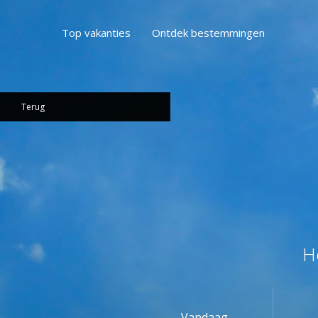
Top vakanties
Ontdek bestemmingen
Terug
H
Vandaag