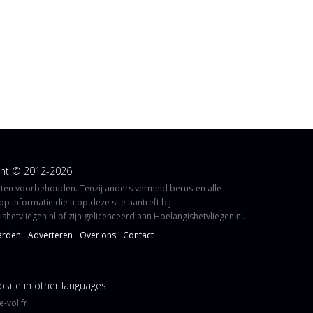
ght © 2012-2026
hten voorbehouden. Tenzij anders vermeld berusten alle
op informatie die u op deze site aantreft bij
shetvliegen.nl of zijn gelicenceerd aan Hoelangishetvliegen.nl.
arden
Adverteren
Over ons
Contact
site in other languages
-vol.fr