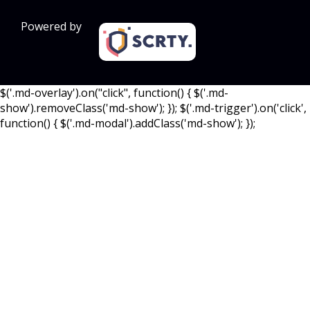
Powered by
$('.md-overlay').on("click", function() { $('.md-
show').removeClass('md-show'); }); $('.md-trigger').on('click',
function() { $('.md-modal').addClass('md-show'); });