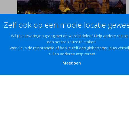
Zelf ook op een mooie locatie gewee
Wil jij je ervaringen graag met de wereld delen? Help andere reizige
een betere keuze te maken!
Werk je in de reisbranche of ben je zelf een globetrotter jouw verha
zullen anderen inspireren!
Meedoen