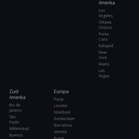
Amerika
Los
Angeles
Ottawa
Ontario
Punta
Cana
Kalispell
New
York
Miami
Las
Vegas
Zuid
Europa
Amerika
Parijs
Rio de
Londen
Janeiro
Istanboel
São
Amsterdam
Paulo
Barcelona
Willemstad
Venetië
Buenos
Rome