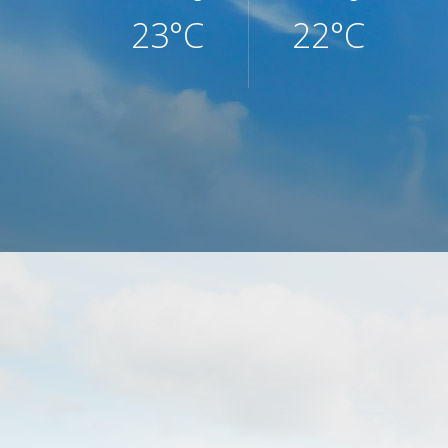
23°C
22°C