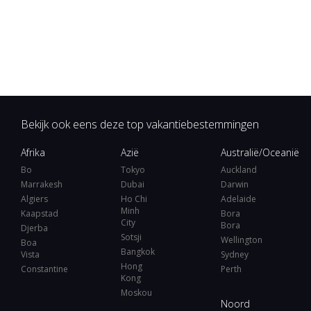
Bekijk ook eens deze top vakantiebestemmingen
Afrika
Azië
Australië/Oceanië
Bo
Tokyo
Auckland
Marrakesh
Dubai
Darwin
Algiers
Ho Chi
Adelaide
Minh
Kaapstad
Bora
City
Bora
Djerba
Sotsji
Wellington
Boa
Bangkok
Vista
Sydney
Hong
Constantine
Perth
Kong
Moskou
Noord