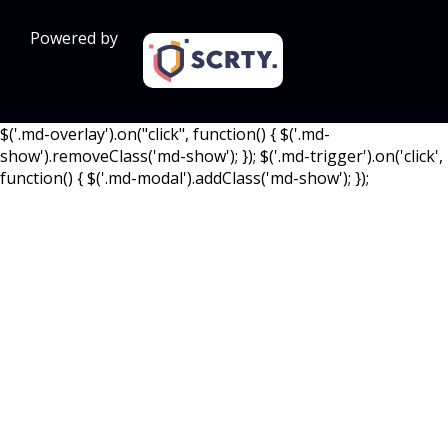
Powered by
$('.md-overlay').on("click", function() { $('.md-
show').removeClass('md-show'); }); $('.md-trigger').on('click',
function() { $('.md-modal').addClass('md-show'); });