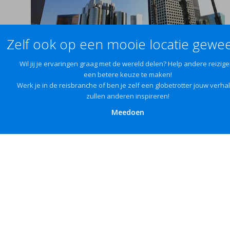
Zelf ook op een mooie locatie gewee
Wil jij je ervaringen graag met de wereld delen? Help andere reizige
een betere keuze te maken!
Werk je in de reisbranche of ben je zelf een globetrotter jouw verha
zullen anderen inspireren!
Meedoen