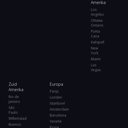
Amerika
Los
Angeles
Ottawa
Ontario
Punta
Cana
Kalispell
New
York
Miami
Las
Vegas
Zuid
Europa
Amerika
Parijs
Rio de
Londen
Janeiro
Istanboel
São
Amsterdam
Paulo
Barcelona
Willemstad
Venetië
Buenos
Rome