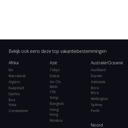
Bekijk ook eens deze top vakantiebestemmingen
Afrika
Azië
Australië/Oceanië
Bo
Tokyo
Auckland
Marrakesh
Dubai
Darwin
Algiers
Ho Chi
Adelaide
Minh
Kaapstad
Bora
City
Bora
Djerba
Sotsji
Wellington
Boa
Bangkok
Vista
Sydney
Hong
Constantine
Perth
Kong
Moskou
Noord