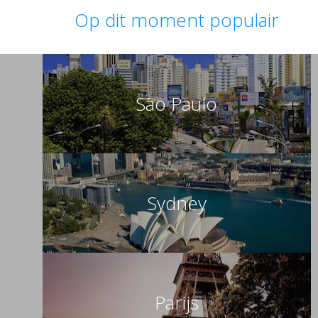
Op dit moment populair
São Paulo
Sydney
Parijs