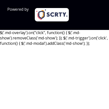
Powered by
$('.md-overlay').on("click", function() { $('.md-
show').removeClass('md-show'); }); $('.md-trigger').on('click',
function() { $('.md-modal').addClass('md-show'); });