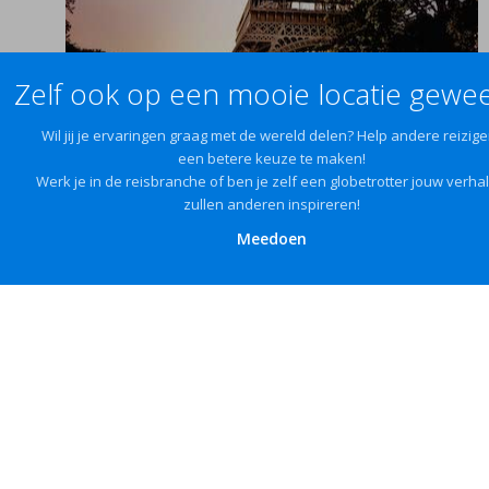
Zelf ook op een mooie locatie gewee
Wil jij je ervaringen graag met de wereld delen? Help andere reizige
een betere keuze te maken!
Werk je in de reisbranche of ben je zelf een globetrotter jouw verha
zullen anderen inspireren!
Meedoen