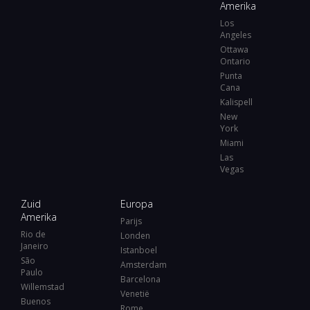
Amerika
Los
Angeles
Ottawa
Ontario
Punta
Cana
Kalispell
New
York
Miami
Las
Vegas
Zuid
Europa
Amerika
Parijs
Rio de
Londen
Janeiro
Istanboel
São
Amsterdam
Paulo
Barcelona
Willemstad
Venetië
Buenos
Rome