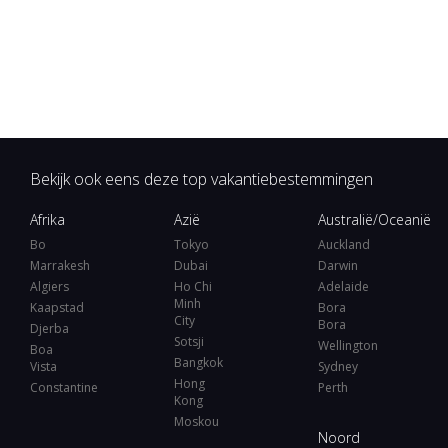
Bekijk ook eens deze top vakantiebestemmingen
Afrika
Azië
Australië/Oceanië
Bo
Tokyo
Auckland
Marrakesh
Dubai
Darwin
Algiers
Ho Chi
Adelaide
Minh
Kaapstad
Bora
City
Bora
Djerba
Sotsji
Wellington
Boa
Bangkok
Vista
Sydney
Hong
Constantine
Perth
Kong
Moskou
Noord