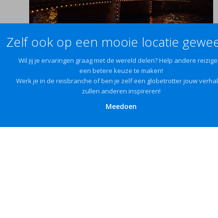
Zelf ook op een mooie locatie gewee
Wil jij je ervaringen graag met de wereld delen? Help andere reizige
een betere keuze te maken!
Werk je in de reisbranche of ben je zelf een globetrotter jouw verha
zullen anderen inspireren!
Meedoen