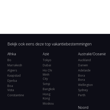
Bekijk ook eens deze top vakantiebestemmingen
Afrika
Azië
Australië/Oceanië
Bo
Tokyo
Auckland
Marrakesh
Dubai
Darwin
Algiers
Ho Chi
Adelaide
Minh
Kaapstad
Bora
City
Bora
Djerba
Sotsji
Wellington
Boa
Bangkok
Vista
Sydney
Hong
Constantine
Perth
Kong
Moskou
Noord