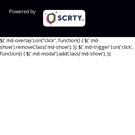
Powered by
$('.md-overlay').on("click", function() { $('.md-
show').removeClass('md-show'); }); $('.md-trigger').on('click',
function() { $('.md-modal').addClass('md-show'); });