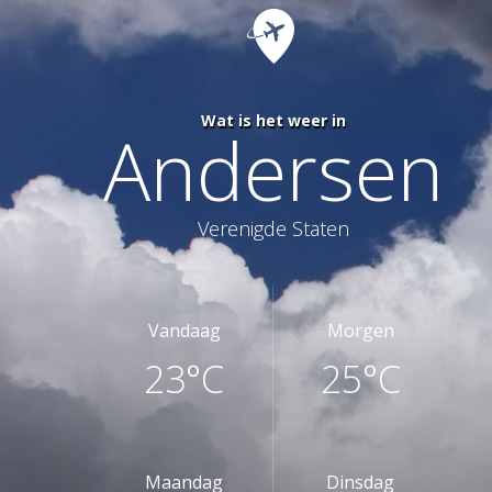
Wat is het weer in
Andersen
Verenigde Staten
Vandaag
Morgen
23°C
25°C
Maandag
Dinsdag