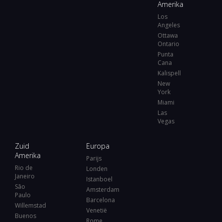
Amerika
Los
Angeles
Ottawa
Ontario
Punta
Cana
Kalispell
New
York
Miami
Las
Vegas
Zuid
Europa
Amerika
Parijs
Rio de
Londen
Janeiro
Istanboel
São
Amsterdam
Paulo
Barcelona
Willemstad
Venetië
Buenos
Rome