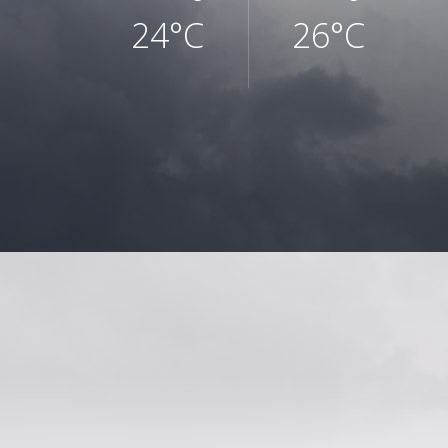
24°C
26°C