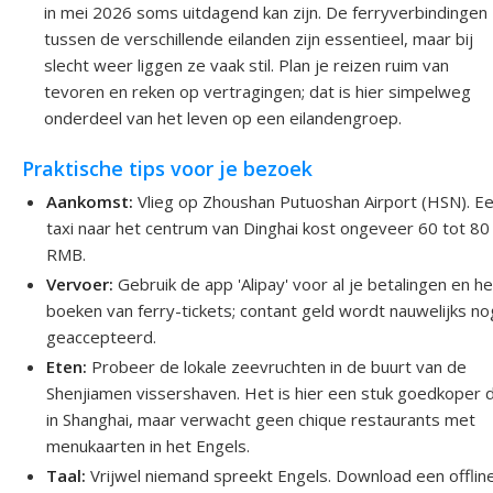
in mei 2026 soms uitdagend kan zijn. De ferryverbindingen
tussen de verschillende eilanden zijn essentieel, maar bij
slecht weer liggen ze vaak stil. Plan je reizen ruim van
tevoren en reken op vertragingen; dat is hier simpelweg
onderdeel van het leven op een eilandengroep.
Praktische tips voor je bezoek
Aankomst:
Vlieg op Zhoushan Putuoshan Airport (HSN). E
taxi naar het centrum van Dinghai kost ongeveer 60 tot 80
RMB.
Vervoer:
Gebruik de app 'Alipay' voor al je betalingen en he
boeken van ferry-tickets; contant geld wordt nauwelijks no
geaccepteerd.
Eten:
Probeer de lokale zeevruchten in de buurt van de
Shenjiamen vissershaven. Het is hier een stuk goedkoper 
in Shanghai, maar verwacht geen chique restaurants met
menukaarten in het Engels.
Taal:
Vrijwel niemand spreekt Engels. Download een offlin