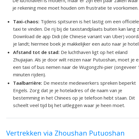
De luchthaven is modern, maar er zijn een paar zaken waar
je rekening mee moet houden om frustratie te voorkomen.
Taxi-chaos:
Tijdens spitsuren is het lastig om een officiël
taxi te vinden. De rij bij de taxistandplaats buiten kan lang z
Download de app Didi (de Chinese variant van Uber) voord
je landt; hiermee boek je makkelijker een auto naar je hotel
Afstand tot de stad:
De luchthaven ligt op het eiland
Zhujiajian. Als je door wilt reizen naar Putuoshan, moet je 
een taxi of bus nemen naar de Wugongzhi-pier (ongeveer 
minuten rijden).
Taalbarrière:
De meeste medewerkers spreken beperkt
Engels. Zorg dat je je hoteladres of de naam van je
bestemming in het Chinees op je telefoon hebt staan. Dit
scheelt veel tijd bij het uitleggen waar je heen moet.
Vertrekken via Zhoushan Putuoshan