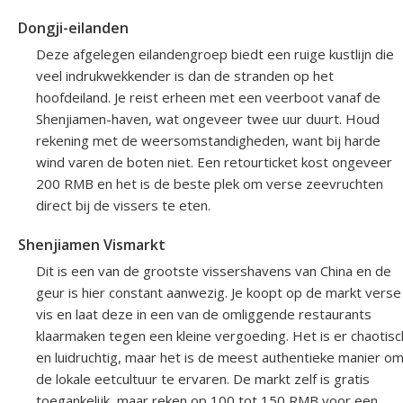
Dongji-eilanden
Deze afgelegen eilandengroep biedt een ruige kustlijn die
veel indrukwekkender is dan de stranden op het
hoofdeiland. Je reist erheen met een veerboot vanaf de
Shenjiamen-haven, wat ongeveer twee uur duurt. Houd
rekening met de weersomstandigheden, want bij harde
wind varen de boten niet. Een retourticket kost ongeveer
200 RMB en het is de beste plek om verse zeevruchten
direct bij de vissers te eten.
Shenjiamen Vismarkt
Dit is een van de grootste vissershavens van China en de
geur is hier constant aanwezig. Je koopt op de markt verse
vis en laat deze in een van de omliggende restaurants
klaarmaken tegen een kleine vergoeding. Het is er chaotisc
en luidruchtig, maar het is de meest authentieke manier o
de lokale eetcultuur te ervaren. De markt zelf is gratis
toegankelijk, maar reken op 100 tot 150 RMB voor een