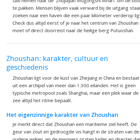
taxi nemen naar de 'Zhujiajian Wugongshi Wharf' om de boo
te pakken. Mensen blijven vaak verward bij de uitgang staa
zoeken naar een haven die een paar kilometer verderop ligt
Check dus altijd eerst of je naar het centrum van Zhoushan
moet of direct doorreist naar de heilige berg Putuoshan.
Zhoushan: karakter, cultuur en
geschiedenis
Zhoushan ligt voor de kust van Zhejiang in China en bestaat
uit een archipel van meer dan 1.300 eilanden. Het is geen
typische metropool zoals Shanghai, maar een plek waar de
zee altijd het ritme bepaalt.
Het eigenzinnige karakter van Zhoushan
Je merkt direct dat Zhoushan een maritieme ziel heeft. De
geur van zout en gedroogde vis hangt in de straten van de
oudere wijken, en de inwoners praten luider en directer da