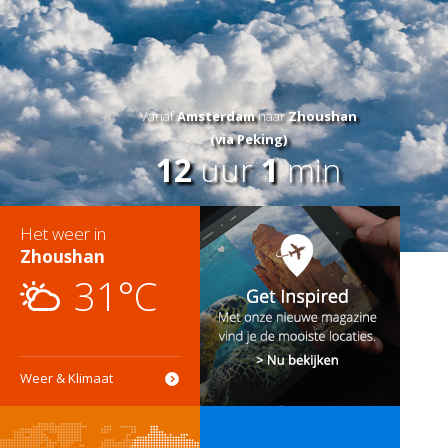
Vanaf
Amsterdam
naar
Zhoushan
(via Peking)
12
uur
1
min
Het weer in
Zhoushan
31°C
Weer & Klimaat