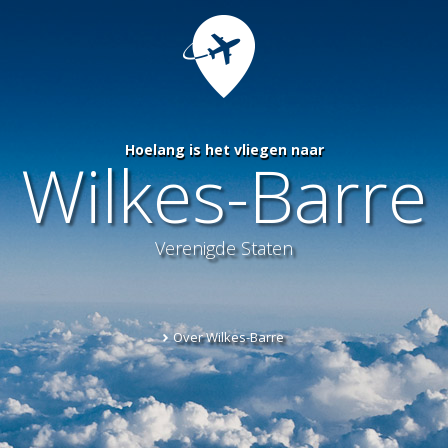
Hoelang is het vliegen naar
Wilkes-Barre
Verenigde Staten
Over Wilkes-Barre