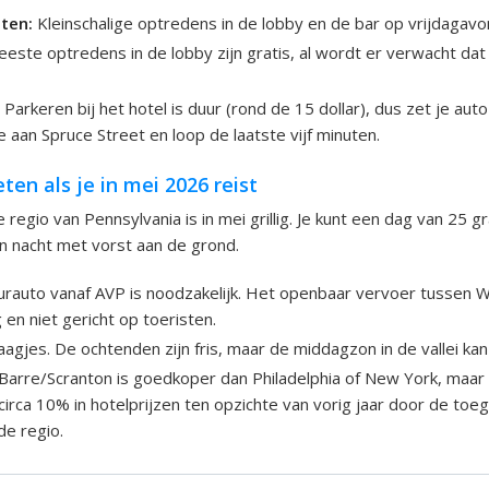
ten:
Kleinschalige optredens in de lobby en de bar op vrijdagavo
ste optredens in de lobby zijn gratis, al wordt er verwacht dat
:
Parkeren bij het hotel is duur (rond de 15 dollar), dus zet je auto
aan Spruce Street en loop de laatste vijf minuten.
en als je in mei 2026 reist
 regio van Pennsylvania is in mei grillig. Je kunt een dag van 25 
n nacht met vorst aan de grond.
rauto vanaf AVP is noodzakelijk. Het openbaar vervoer tussen W
 en niet gericht op toeristen.
agjes. De ochtenden zijn fris, maar de middagzon in de vallei kan f
Barre/Scranton is goedkoper dan Philadelphia of New York, maar
 circa 10% in hotelprijzen ten opzichte van vorig jaar door de t
de regio.