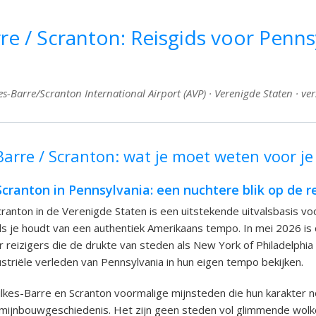
re / Scranton: Reisgids voor Penns
s-Barre/Scranton International Airport (AVP) · Verenigde Staten · ver
arre / Scranton: wat je moet weten voor je 
Scranton in Pennsylvania: een nuchtere blik op de r
cranton in de Verenigde Staten is een uitstekende uitvalsbasis vo
als je houdt van een authentiek Amerikaans tempo. In mei 2026 is 
r reizigers die de drukte van steden als New York of Philadelphia
dustriële verleden van Pennsylvania in hun eigen tempo bekijken.
Wilkes-Barre en Scranton voormalige mijnsteden die hun karakter 
 mijnbouwgeschiedenis. Het zijn geen steden vol glimmende wolk