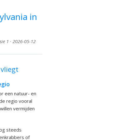
ylvania in
sie 1 · 2026-05-12
vliegt
egio
or een natuur- en
de regio vooral
 willen vermijden
nog steeds
enkrabbers of