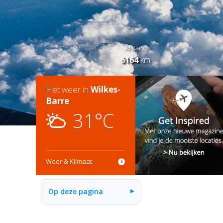
Afstand
6164
km
Het weer in
Wilkes-
Barre
31°C
Weer & Klimaat
Op deze pagina
▾