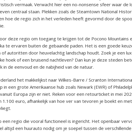
ristisch vermaak. Verwacht hier een no-nonsense sfeer waar de 
leven centraal staan. Plekken zoals de Steamtown National Historic
ien hoe de regio zich in het verleden heeft gevormd door de sp
ie.
oor deze regio om toegang te krijgen tot de Pocono Mountains 
ka te ervaren buiten de gebaande paden. Het is een goede keuze
 of autoritten door heuvelachtig landschap houdt. Zoek je een lu
e hoek of een bruisend nachtleven? Dan kun je deze steden bet
erk in de eenvoud en de nabijheid van de natuur.
ederland het makkelijkst naar Wilkes-Barre / Scranton Internationa
 in een grote Amerikaanse hub zoals Newark (EWR) of Philadelph
vanuit Europa zijn er niet. Reken voor een retourticket in mei 202
 1.100 euro, afhankelijk van hoe ver van tevoren je boekt en me
liegt.
 een regio die vooral functioneel is ingericht. Het openbaar verv
wel altijd een huurauto nodig om je soepel tussen de verschillend