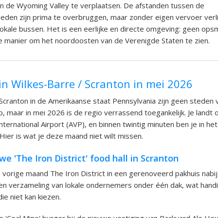
n de Wyoming Valley te verplaatsen. De afstanden tussen de
den zijn prima te overbruggen, maar zonder eigen vervoer verlie
okale bussen. Het is een eerlijke en directe omgeving: geen ops
e manier om het noordoosten van de Verenigde Staten te zien.
in Wilkes-Barre / Scranton in mei 2026
Scranton in de Amerikaanse staat Pennsylvania zijn geen steden 
p, maar in mei 2026 is de regio verrassend toegankelijk. Je landt 
ternational Airport (AVP), en binnen twintig minuten ben je in het
Hier is wat je deze maand niet wilt missen.
e 'The Iron District' food hall in Scranton
vorige maand The Iron District in een gerenoveerd pakhuis nabi
en verzameling van lokale ondernemers onder één dak, wat handig
ie niet kan kiezen.
 'Coal Mine' burger bij de nieuwe vestiging van Backyard Ale Ho