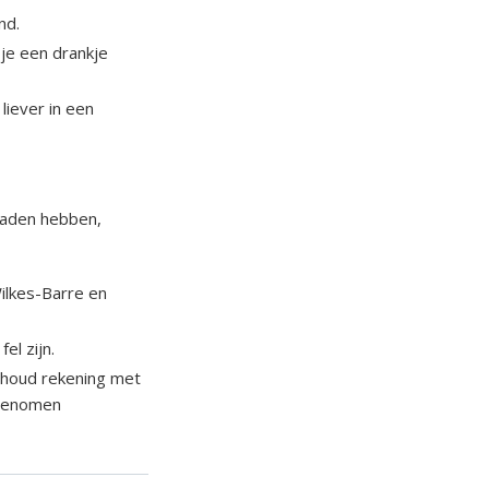
nd.
 je een drankje
 liever in een
graden hebben,
ilkes-Barre en
el zijn.
 houd rekening met
oegenomen