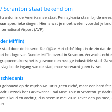
 / Scranton staat bekend om
Scranton in de Amerikaanse staat Pennsylvania staan bij de me
ar specifieke dingen. Hier is wat je moet weten voordat je land
ternational Airport (AVP).
der Mifflin)
 stad door de hitserie
The Office
. Het cliché klopt in de zin dat de
ziet het logo van Dunder Mifflin overal in Scranton. Verwacht echt
grappenmakers; het is gewoon een rustige industriële stad. Ga v
-vlag bij de ingang van de stad, maar verwacht geen tv-set.
schiedenis
n gebouwd op de mijnbouw. Dit is geen cliché, maar een hard feit 
alt. Bezoek het Lackawanna Coal Mine Tour in Scranton. Je daalt m
Het is koud en vochtig, dus neem in mei 2026 zeker een jas mee, 
is.