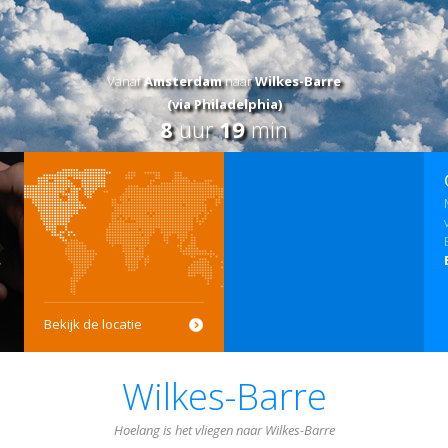
Vanaf
Amsterdam
naar
Wilkes-Barre
(via Philadelphia)
8
uur
19
min
Bekijk de locatie
Wilkes-Barre
Hoelang is het vliegen naar Wilkes-Barre