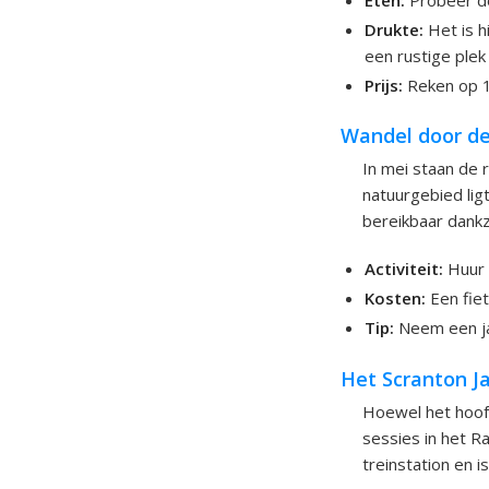
Drukte:
Het is h
een rustige plek
Prijs:
Reken op 18
Wandel door de
In mei staan de 
natuurgebied lig
bereikbaar dankz
Activiteit:
Huur e
Kosten:
Een fiet
Tip:
Neem een jas
Het Scranton Ja
Hoewel het hoofdf
sessies in het R
treinstation en i