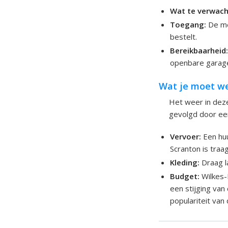
Wat te verwach
Toegang:
De mee
bestelt.
Bereikbaarheid
openbare garage 
Wat je moet wet
Het weer in deze
gevolgd door ee
Vervoer:
Een huu
Scranton is traag
Kleding:
Draag la
Budget:
Wilkes-
een stijging van
populariteit van 