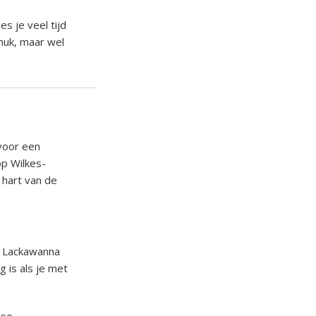
s je veel tijd
muk, maar wel
voor een
op Wilkes-
 hart van de
j Lackawanna
 is als je met
use.