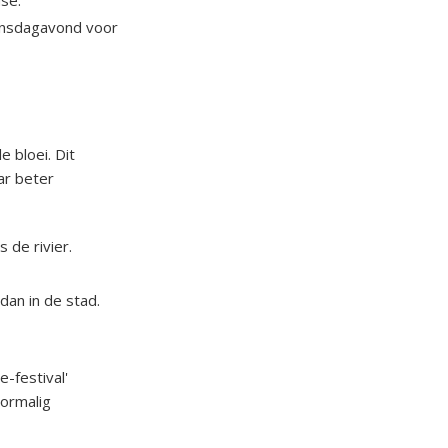
oensdagavond voor
 bloei. Dit
ar beter
 de rivier.
dan in de stad.
e-festival'
oormalig