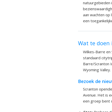
natuurgebieden i
bezienswaardighe
aan wachten op l
een toegankelijk
Wat te doen 
Wilkes-Barre en 
standaard citytri
Barre/Scranton In
Wyoming Valley. 
Bezoek de nieuw
Scranton opende 
Avenue. Het is e
een groep bent d
Eten:
Probeer de