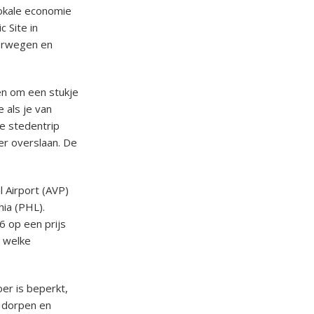
lokale economie
 Site in
oorwegen en
en om een stukje
 als je van
xe stedentrip
er overslaan. De
l Airport (AVP)
ia (PHL).
6 op een prijs
t welke
oer is beperkt,
e dorpen en