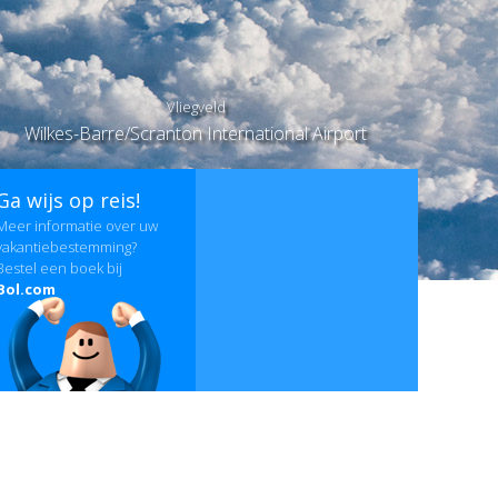
Vliegveld
Wilkes-Barre/Scranton International Airport
Ga wijs op reis!
Meer informatie over uw
vakantiebestemming?
Bestel een boek bij
Bol.com