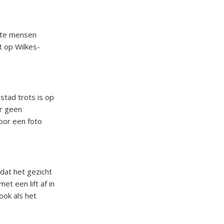
este mensen
t op Wilkes-
 stad trots is op
er geen
oor een foto
dat het gezicht
et een lift af in
ook als het