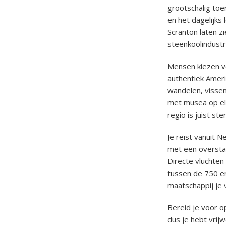
grootschalig toe
en het dagelijks 
Scranton laten z
steenkoolindustr
Mensen kiezen v
authentiek Ameri
wandelen, vissen
met musea op elk
regio is juist st
Je reist vanuit N
met een overstap
Directe vluchten 
tussen de 750 en
maatschappij je v
Bereid je voor op
dus je hebt vrij