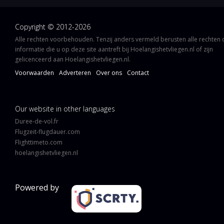
Copyright © 2012-2026
Alle rechten voorbehouden. Tenzij anders vermeld berusten alle rechten
informatie die u op deze site aantreft bij Hoelangishetvliegen.nl of zijn
gelicenceerd aan Hoelangishetvliegen.nl.
Voorwaarden
Adverteren
Over ons
Contact
Our website in other languages
Duree-de-vol.fr
Flugzeit-flugdauer.com
Flighttimeto.com
hoelangishetvliegen.nl
Powered by