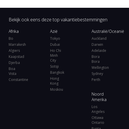
Bekijk ook eens deze top vakantiebestemmingen
Afrika
Azië
Australië/Oceanië
Bo
Tokyo
Auckland
Marrakesh
Dubai
Darwin
Algiers
Ho Chi
Adelaide
Minh
Kaapstad
Bora
City
Bora
Djerba
Sotsji
Wellington
Boa
Bangkok
Vista
Sydney
Hong
Constantine
Perth
Kong
Moskou
Noord
Amerika
Los
Angeles
Ottawa
Ontario
Punta