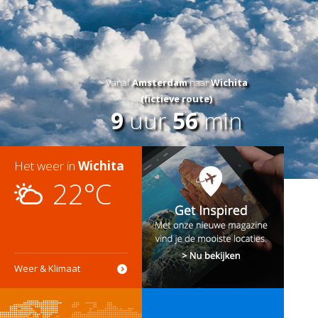
Vanaf
Amsterdam
naar
Wichita
(fictieve route)
9
uur
56
min
Het weer in
Wichita
22°C
Weer & Klimaat