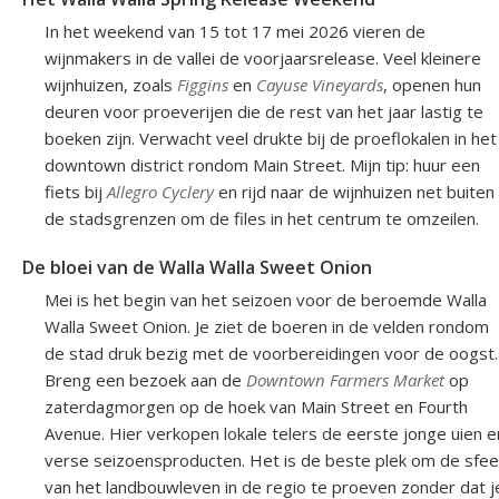
In het weekend van 15 tot 17 mei 2026 vieren de
wijnmakers in de vallei de voorjaarsrelease. Veel kleinere
wijnhuizen, zoals
Figgins
en
Cayuse Vineyards
, openen hun
deuren voor proeverijen die de rest van het jaar lastig te
boeken zijn. Verwacht veel drukte bij de proeflokalen in het
downtown district rondom Main Street. Mijn tip: huur een
fiets bij
Allegro Cyclery
en rijd naar de wijnhuizen net buiten
de stadsgrenzen om de files in het centrum te omzeilen.
De bloei van de Walla Walla Sweet Onion
Mei is het begin van het seizoen voor de beroemde Walla
Walla Sweet Onion. Je ziet de boeren in de velden rondom
de stad druk bezig met de voorbereidingen voor de oogst.
Breng een bezoek aan de
Downtown Farmers Market
op
zaterdagmorgen op de hoek van Main Street en Fourth
Avenue. Hier verkopen lokale telers de eerste jonge uien e
verse seizoensproducten. Het is de beste plek om de sfee
van het landbouwleven in de regio te proeven zonder dat j