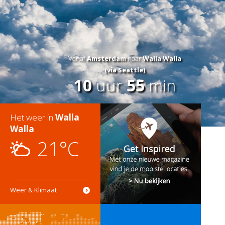
Vanaf
Amsterdam
naar
Walla Walla
(via Seattle)
10
uur
55
min
Het weer in
Walla
Walla
21°C
Weer & Klimaat