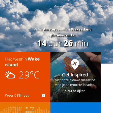
Vanaf
Amsterdam
naar
Wake island
(fictieve route)
14
uur
26
min
Het weer in
Wake
island
29°C
Weer & Klimaat