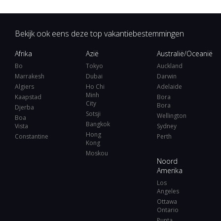
Bekijk ook eens deze top vakantiebestemmingen
Afrika
Azië
Australië/Oceanië
Bo
Tokyo
Auckland
Marrakesh
Dubai
Darwin
Algiers
Ho Chi
Adelaide
Minh
Kaapstad
Bora
City
Bora
Djerba
Sotsji
Wellington
Boa
Bangkok
Vista
Sydney
Hong
Constantine
Perth
Kong
Moskou
Noord
Amerika
Los
Angeles
Ottawa
Ontario
Punta