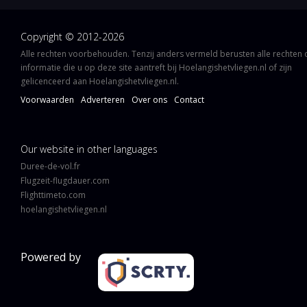
Copyright © 2012-2026
Alle rechten voorbehouden. Tenzij anders vermeld berusten alle rechten
informatie die u op deze site aantreft bij Hoelangishetvliegen.nl of zijn
gelicenceerd aan Hoelangishetvliegen.nl.
Voorwaarden
Adverteren
Over ons
Contact
Our website in other languages
Duree-de-vol.fr
Flugzeit-flugdauer.com
Flighttimeto.com
hoelangishetvliegen.nl
Powered by