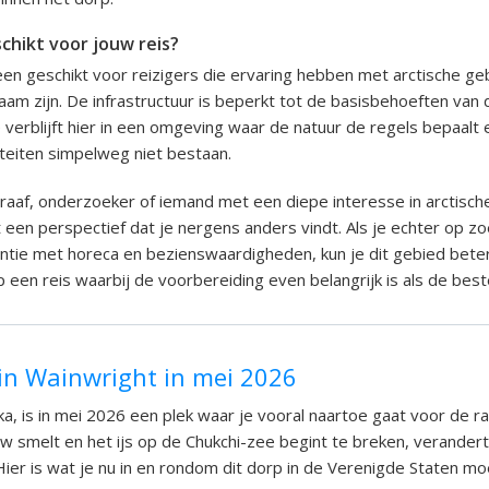
chikt voor jouw reis?
leen geschikt voor reizigers die ervaring hebben met arctische g
aam zijn. De infrastructuur is beperkt tot de basisbehoeften van 
verblijft hier in een omgeving waar de natuur de regels bepaalt
liteiten simpelweg niet bestaan.
raaf, onderzoeker of iemand met een diepe interesse in arctisch
 een perspectief dat je nergens anders vindt. Als je echter op z
tie met horeca en bezienswaardigheden, kun je dit gebied beter
p een reis waarbij de voorbereiding even belangrijk is als de bes
in Wainwright in mei 2026
ka, is in mei 2026 een plek waar je vooral naartoe gaat voor de r
smelt en het ijs op de Chukchi-zee begint te breken, verandert 
ier is wat je nu in en rondom dit dorp in de Verenigde Staten m