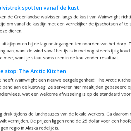
alvistrek spotten vanaf de kust
ken de Groenlandse walvissen langs de kust van Wainwright richt
tijd om vanaf de kustlijn met een verrekijker de ijsschotsen af te
eze dieren.
e uitkijkpunten bij de lagune-ingangen ten noorden van het dorp.
ing aan, want de wind vanaf het ijs is in mei nog steeds ijzig kou
e mee, want je staat soms uren in de kou zonder resultaat.
e stop: The Arctic Kitchen
 heeft Wainwright een nieuwe eetgelegenheid: The Arctic Kitchen
 pand aan de kustweg. Ze serveren hier maaltijden gebaseerd op
endiervlees, wat een welkome afwisseling is op de standaard voorr
rg druk tijdens de lunchpauzes van de lokale werkers. Ga daarom 
j wilt vermijden. De prijzen liggen rond de 25 dollar voor een hoo
en regio in Alaska redelijk is.