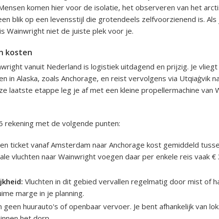
 Mensen komen hier voor de isolatie, het observeren van het arct
n blik op een levensstijl die grotendeels zelfvoorzienend is. Als 
s Wainwright niet de juiste plek voor je.
n kosten
right vanuit Nederland is logistiek uitdagend en prijzig. Je vlieg
en in Alaska, zoals Anchorage, en reist vervolgens via Utqiaġvik 
eze laatste etappe leg je af met een kleine propellermachine van W
6 rekening met de volgende punten:
en ticket vanaf Amsterdam naar Anchorage kost gemiddeld tusse
ale vluchten naar Wainwright voegen daar per enkele reis vaak €
jkheid:
Vluchten in dit gebied vervallen regelmatig door mist of 
uime marge in je planning.
n geen huurauto's of openbaar vervoer. Je bent afhankelijk van lo
innen het dorp.