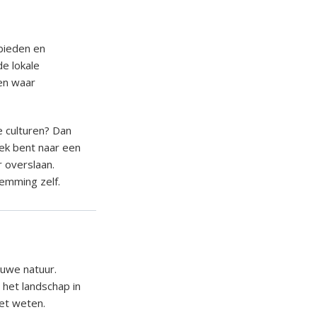
ebieden en
de lokale
 en waar
e culturen? Dan
oek bent naar een
 overslaan.
temming zelf.
auwe natuur.
het landschap in
oet weten.