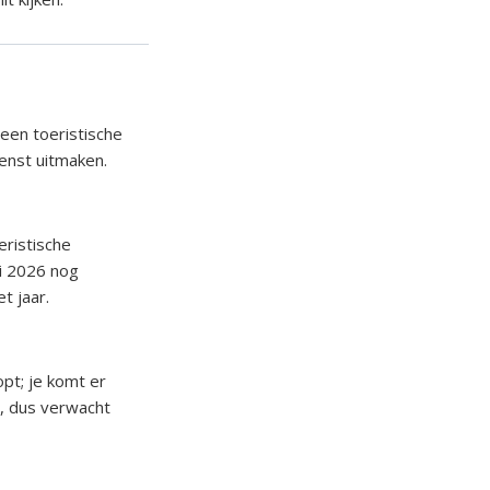
geen toeristische
ienst uitmaken.
eristische
i 2026 nog
t jaar.
pt; je komt er
nd, dus verwacht