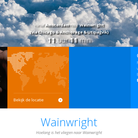
Vanaf
Amsterdam
naar
Wainwright
(via Chicago & Anchorage & Utqiaġvik)
11
uur
11
min
Bekijk de locatie
Wainwright
Hoelang is het vliegen naar Wainwright