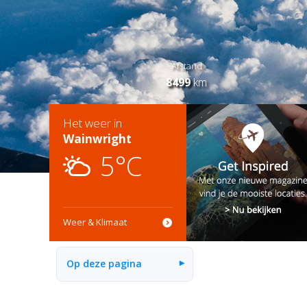
Afstand
8499
km
Het weer in
Wainwright
5°C
Weer & Klimaat
Op deze pagina
▾