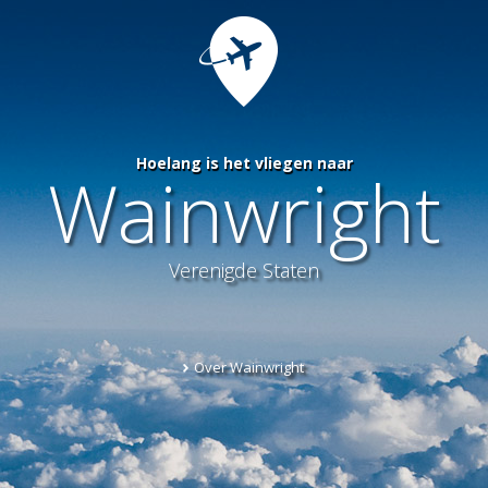
Hoelang is het vliegen naar
Wainwright
Verenigde Staten
Over Wainwright