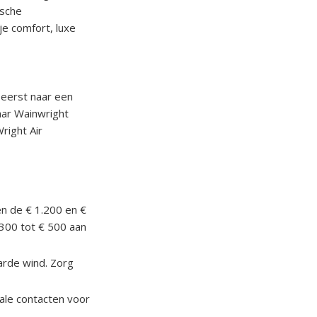
ische
je comfort, luxe
t eerst naar een
naar Wainwright
right Air
n de € 1.200 en €
 300 tot € 500 aan
harde wind. Zorg
kale contacten voor