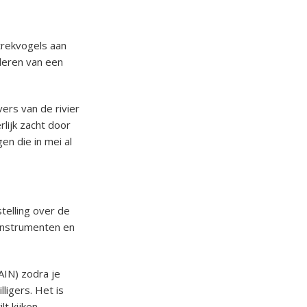
 trekvogels aan
deren van een
ers van de rivier
lijk zacht door
n die in mei al
telling over de
tinstrumenten en
AIN) zodra je
lligers. Het is
t kijken.