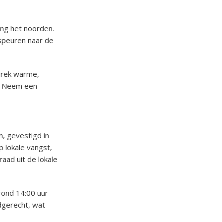
ing het noorden.
 speuren naar de
 Trek warme,
d. Neem een
, gevestigd in
 lokale vangst,
aad uit de lokale
rond 14:00 uur
fdgerecht, wat