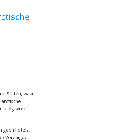
rctische
gde Staten, waar
 arctische
olledig wordt
n geen hotels,
 de Verenigde