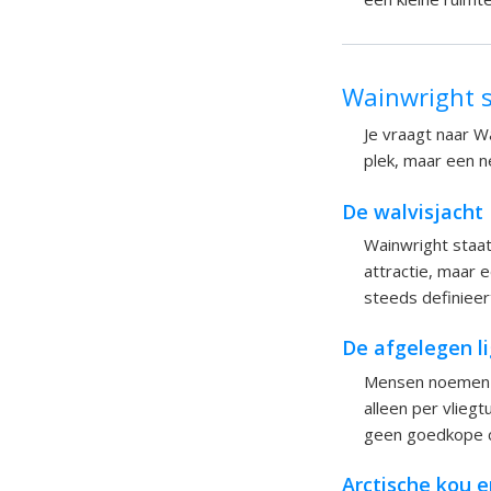
Wainwright 
Je vraagt naar W
plek, maar een n
De walvisjacht
Wainwright staat
attractie, maar
steeds definieert
De afgelegen l
Mensen noemen Wa
alleen per vliegt
geen goedkope ci
Arctische kou 