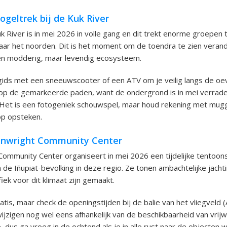
ogeltrek bij de Kuk River
uk River is in mei 2026 in volle gang en dit trekt enorme groepen
aar het noorden. Dit is het moment om de toendra te zien veran
een modderig, maar levendig ecosysteem.
gids met een sneeuwscooter of een ATV om je veilig langs de oev
f op de gemarkeerde paden, want de ondergrond is in mei verrader
Het is een fotogeniek schouwspel, maar houd rekening met mugge
op opsteken.
inwright Community Center
ommunity Center organiseert in mei 2026 een tijdelijke tentoons
 de Iñupiat-bevolking in deze regio. Ze tonen ambachtelijke jach
fiek voor dit klimaat zijn gemaakt.
tis, maar check de openingstijden bij de balie van het vliegveld (
wijzigen nog wel eens afhankelijk van de beschikbaarheid van vrijwi
, dus ga vroeg in de ochtend als je in alle rust naar de objecten wil