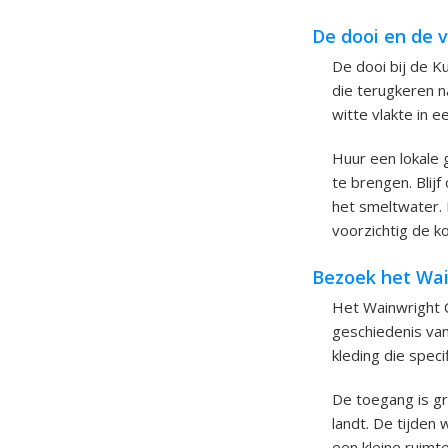
De dooi en de v
De dooi bij de K
die terugkeren n
witte vlakte in 
Huur een lokale 
te brengen. Blij
het smeltwater. 
voorzichtig de k
Bezoek het Wa
Het Wainwright C
geschiedenis van
kleding die speci
De toegang is gra
landt. De tijden 
een kleine ruimte