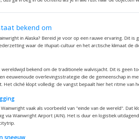
staat bekend om
ainwright in Alaska? Bereid je voor op een rauwe ervaring. Dit is 
ederzetting waar de Iñupiat-cultuur en het arctische klimaat de d
 wereldwijd bekend om de traditionele walvisjacht. Dit is geen to
 een eeuwenoude overlevingsstrategie die de gemeenschap in me
. Het cliché klopt volledig: de vangst bepaalt hier het ritme van he
igging
inwright vaak als voorbeeld van "einde van de wereld". Dat klo
uig via Wainwright Airport (AIN). Het is duur en logistiek uitdage
tytrip.
en sneeuw