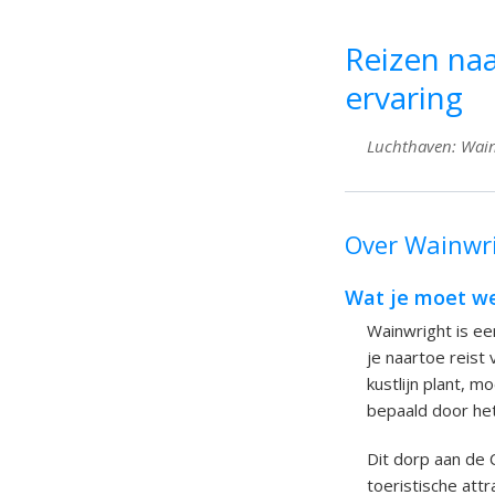
Reizen naa
ervaring
Luchthaven: Wainw
Over Wainwri
Wat je moet we
Wainwright is ee
je naartoe reist
kustlijn plant, 
bepaald door het 
Dit dorp aan de 
toeristische attr