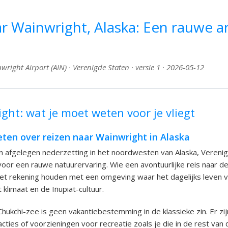
r Wainwright, Alaska: Een rauwe a
right Airport (AIN) · Verenigde Staten · versie 1 · 2026-05-12
ght: wat je moet weten voor je vliegt
ten over reizen naar Wainwright in Alaska
n afgelegen nederzetting in het noordwesten van Alaska, Vereni
 voor een rauwe natuurervaring. Wie een avontuurlijke reis naar de
moet rekening houden met een omgeving waar het dagelijks leven v
klimaat en de Iñupiat-cultuur.
Chukchi-zee is geen vakantiebestemming in de klassieke zin. Er zij
acties of voorzieningen voor recreatie zoals je die in de rest van