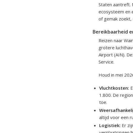
Staten aantreft.
ecosysteem en ee
of gemak zoekt, i
Bereikbaarheid e
Reizen naar Wainw
grotere luchthav
Airport (AIN). D
Service.
Houd in mei 202
Vluchtkosten:
E
1.800. De region
toe.
Weersafhankeli
altijd voor een r
Logistiek:
Er zij
verplaatsingen b