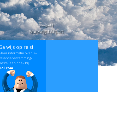
Vliegveld
Wainwright Airport
Ga wijs op reis!
Meer informatie over uw
vakantiebestemming?
Bestel een boek bij
Bol.com