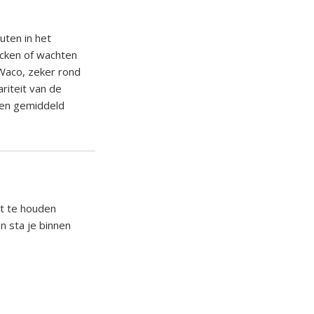
nuten in het
hecken of wachten
Waco, zeker rond
riteit van de
jden gemiddeld
it te houden
n sta je binnen