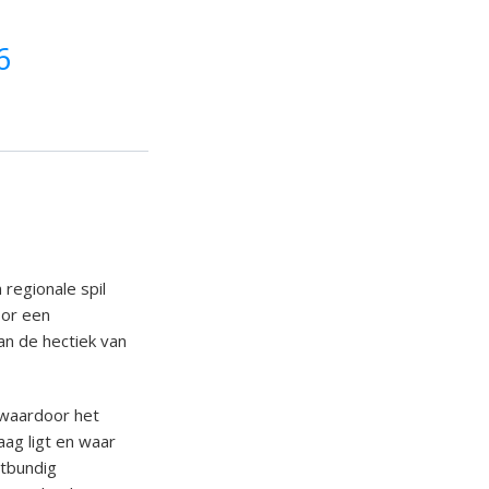
6
 regionale spil
oor een
an de hectiek van
 waardoor het
aag ligt en waar
itbundig