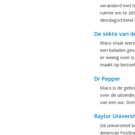
veranderd met hu
ruimte om te zit
dinsdagochtend a
De sekte van d
Waco staat werel
een beladen gesch
er weinig over is
maakt op bezoek
Dr Pepper
Waco is de geboo
over de uitvindin
van een uur. Drin
Baylor Universi
De universiteit b
American Footbal