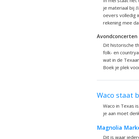
In mei staat het
je materiaal bij
B
oevers volledig 
rekening mee dat
Avondconcerten 
Dit historische 
folk- en country
wat in de Texaan
Boek je plek voo
Waco staat 
Waco in Texas is
je aan moet denke
Magnolia Marke
Dit is waar iede