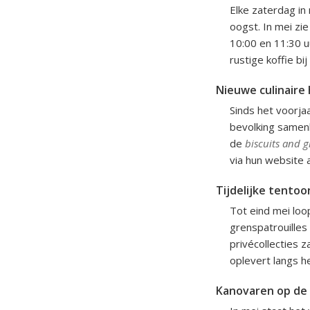
Elke zaterdag in
oogst. In mei zie
10:00 en 11:30 u
rustige koffie bi
Nieuwe culinaire 
Sinds het voorja
bevolking samenk
de
biscuits and g
via hun website 
Tijdelijke tento
Tot eind mei loo
grenspatrouilles
privécollecties z
oplevert langs h
Kanovaren op de 