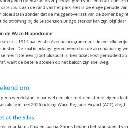
 waterpeil in de Brazos River precies goed voor een tocht per kan
razos Tours
aan de rand van het park. Het is de enige periode van 
in bloei staan zonder dat de muggenoverlast van de zomer begin
 de stroming bij de Suspension Bridge sterker kan zijn; blijf daar
in de Waco Hippodrome
theater uit 1914 aan Austin Avenue programmeert in mei elke vrij
artiesten. De zaal is onlangs gerenoveerd en de airconditioning we
se mei-hitte een groot pluspunt is. Een ticket kost gemiddeld 25 t
raf, want de betere stoelen op het balkon zijn snel weg.
bekend om
 geen wereldstad, maar wel een plek met een sterke eigen identit
n als je in mei 2026 richting Waco Regional Airport (ACT) vliegt.
t at the Silos
reen voor komt. Chip en Joanna Gaines hebben het stadsbeeld van