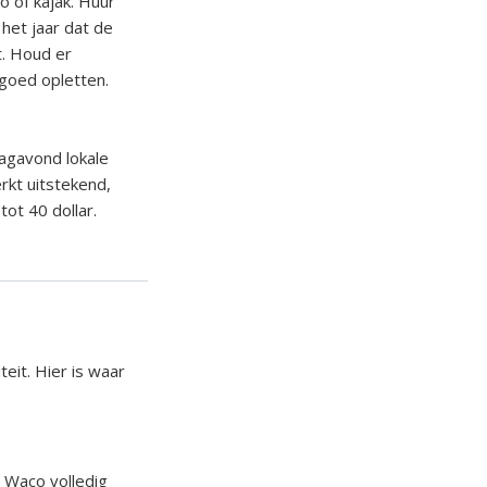
o of kajak. Huur
het jaar dat de
t. Houd er
 goed opletten.
dagavond lokale
rkt uitstekend,
ot 40 dollar.
eit. Hier is waar
 Waco volledig