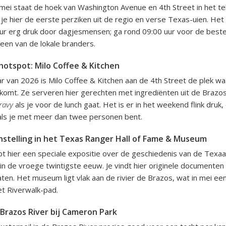
 mei staat de hoek van Washington Avenue en 4th Street in het te
 je hier de eerste perziken uit de regio en verse Texas-uien. Het 
ur erg druk door dagjesmensen; ga rond 09:00 uur voor de beste
j een van de lokale branders.
hotspot: Milo Coffee & Kitchen
ar van 2026 is Milo Coffee & Kitchen aan de 4th Street de plek wa
omt. Ze serveren hier gerechten met ingrediënten uit de Brazos
ravy
als je voor de lunch gaat. Het is er in het weekend flink druk
als je met meer dan twee personen bent.
onstelling in het Texas Ranger Hall of Fame & Museum
pt hier een speciale expositie over de geschiedenis van de Texa
 in de vroege twintigste eeuw. Je vindt hier originele documenten
aten. Het museum ligt vlak aan de rivier de Brazos, wat in mei ee
et Riverwalk-pad.
Brazos River bij Cameron Park