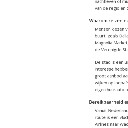
nachtleven of mu
van de regio en d
Waarom reizen n
Mensen kiezen vo
buurt, zoals Dall
Magnolia Market,
de Verenigde Sta
De stad is een u
interesse hebbe
groot aanbod aan
wijken op loopafs
eigen huurauto o
Bereikbaarheid e
Vanuit Nederland
route is een vlu
Airlines naar Wa