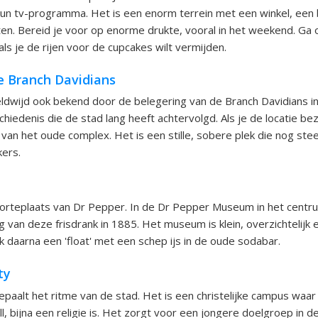
n tv-programma. Het is een enorm terrein met een winkel, een b
ten. Bereid je voor op enorme drukte, vooral in het weekend. Ga
ls je de rijen voor de cupcakes wilt vermijden.
e Branch Davidians
dwijd ook bekend door de belegering van de Branch Davidians in
iedenis die de stad lang heeft achtervolgd. Als je de locatie bez
 van het oude complex. Het is een stille, sobere plek die nog ste
ers.
rteplaats van Dr Pepper. In de Dr Pepper Museum in het centrum
g van deze frisdrank in 1885. Het museum is klein, overzichtelijk
k daarna een 'float' met een schep ijs in de oude sodabar.
ty
epaalt het ritme van de stad. Het is een christelijke campus waar
l, bijna een religie is. Het zorgt voor een jongere doelgroep in d