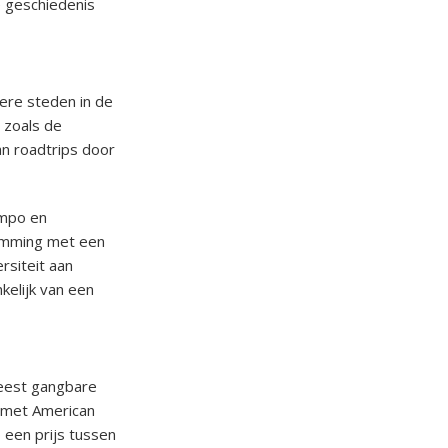
e geschiedenis
tere steden in de
, zoals de
n roadtrips door
empo en
temming met een
rsiteit aan
nkelijk van een
meest gangbare
t met American
 een prijs tussen