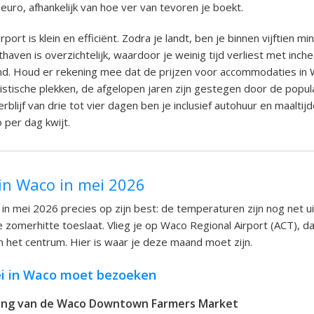
euro, afhankelijk van hoe ver van tevoren je boekt.
port is klein en efficiënt. Zodra je landt, ben je binnen vijftien mi
haven is overzichtelijk, waardoor je weinig tijd verliest met inc
nd. Houd er rekening mee dat de prijzen voor accommodaties in 
stische plekken, de afgelopen jaren zijn gestegen door de popula
rblijf van drie tot vier dagen ben je inclusief autohuur en maalti
 per dag kwijt.
in Waco in mei 2026
 in mei 2026 precies op zijn best: de temperaturen zijn nog net u
 zomerhitte toeslaat. Vlieg je op Waco Regional Airport (ACT), da
in het centrum. Hier is waar je deze maand moet zijn.
i in Waco moet bezoeken
ing van de Waco Downtown Farmers Market