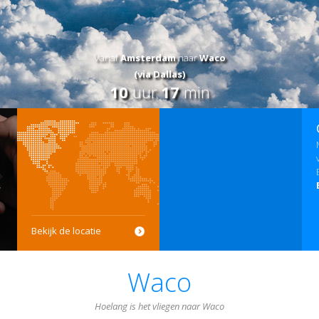
Vanaf
Amsterdam
naar
Waco
(via Dallas)
10
uur
17
min
Bekijk de locatie
Waco
Hoelang is het vliegen naar Waco