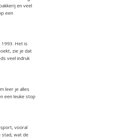
akkerij en veel
 op een
 1993. Het is
oekt, zie je dat
eds veel indruk
 leer je alles
 en een leuke stop
 sport, vooral
e stad, wat de