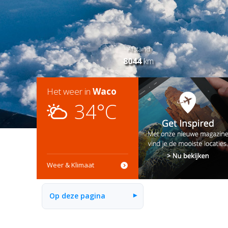
Afstand
8044
km
Het weer in
Waco
34°C
Weer & Klimaat
Op deze pagina
▾