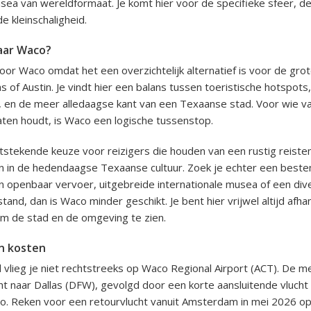
sea van wereldformaat. Je komt hier voor de specifieke sfeer, d
e kleinschaligheid.
aar Waco?
or Waco omdat het een overzichtelijk alternatief is voor de gro
as of Austin. Je vindt hier een balans tussen toeristische hotspots
 en de meer alledaagse kant van een Texaanse stad. Voor wie va
ten houdt, is Waco een logische tussenstop.
itstekende keuze voor reizigers die houden van een rustig reist
n in de hedendaagse Texaanse cultuur. Zoek je echter een bes
 openbaar vervoer, uitgebreide internationale musea of een dive
tand, dan is Waco minder geschikt. Je bent hier vrijwel altijd afha
m de stad en de omgeving te zien.
n kosten
 vlieg je niet rechtstreeks op Waco Regional Airport (ACT). De 
cht naar Dallas (DFW), gevolgd door een korte aansluitende vluch
co. Reken voor een retourvlucht vanuit Amsterdam in mei 2026 op