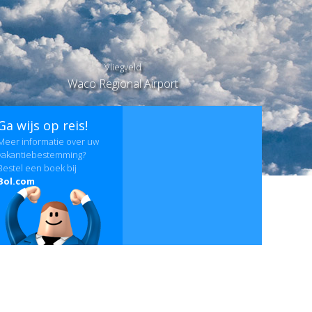
Vliegveld
Waco Regional Airport
Ga wijs op reis!
Meer informatie over uw
vakantiebestemming?
Bestel een boek bij
Bol.com