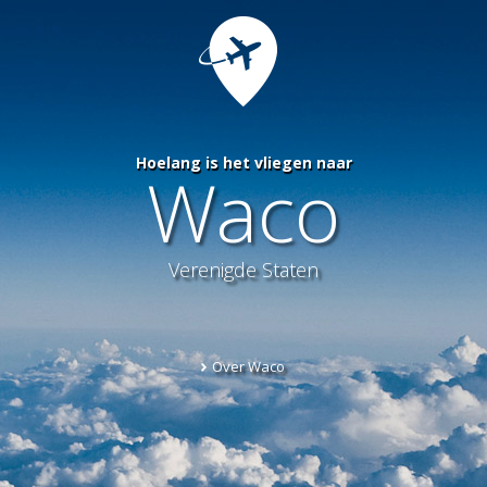
Hoelang is het vliegen naar
Waco
Verenigde Staten
Over Waco