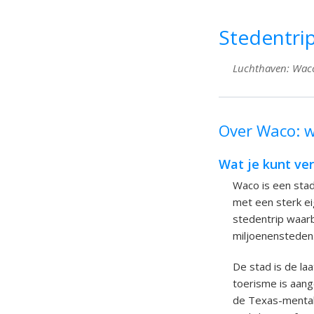
Stedentrip
Luchthaven: Waco 
Over Waco: w
Wat je kunt ve
Waco is een stad
met een sterk ei
stedentrip waarb
miljoenensteden
De stad is de la
toerisme is aang
de Texas-mentali