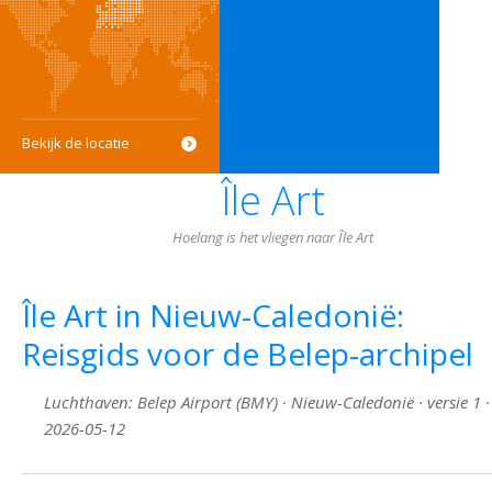
Bekijk de locatie
Île Art
Hoelang is het vliegen naar Île Art
Île Art in Nieuw-Caledonië:
Reisgids voor de Belep-archipel
Luchthaven: Belep Airport (BMY) · Nieuw-Caledonië · versie 1 ·
2026-05-12