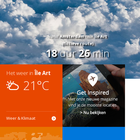
Vanaf
Amsterdam
naar
Île Art
(fictieve route)
18
uur
26
min
Het weer in
Île Art
21°C
Weer & Klimaat