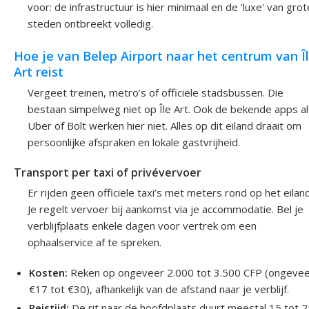
voor: de infrastructuur is hier minimaal en de 'luxe' van grot
steden ontbreekt volledig.
Hoe je van Belep Airport naar het centrum van Î
Art reist
Vergeet treinen, metro’s of officiële stadsbussen. Die
bestaan simpelweg niet op Île Art. Ook de bekende apps al
Uber of Bolt werken hier niet. Alles op dit eiland draait om
persoonlijke afspraken en lokale gastvrijheid.
Transport per taxi of privévervoer
Er rijden geen officiële taxi’s met meters rond op het eiland
Je regelt vervoer bij aankomst via je accommodatie. Bel je
verblijfplaats enkele dagen voor vertrek om een
ophaalservice af te spreken.
Kosten:
Reken op ongeveer 2.000 tot 3.500 CFP (ongeve
€17 tot €30), afhankelijk van de afstand naar je verblijf.
Reistijd:
De rit naar de hoofdplaats duurt meestal 15 tot 