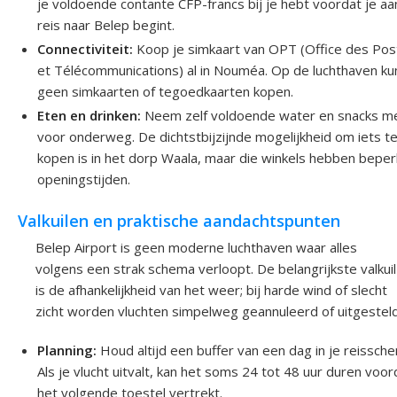
je voldoende contante CFP-francs bij je hebt voordat je aa
reis naar Belep begint.
Connectiviteit:
Koop je simkaart van OPT (Office des Po
et Télécommunications) al in Nouméa. Op de luchthaven ku
geen simkaarten of tegoedkaarten kopen.
Eten en drinken:
Neem zelf voldoende water en snacks m
voor onderweg. De dichtstbijzijnde mogelijkheid om iets t
kopen is in het dorp Waala, maar die winkels hebben bepe
openingstijden.
Valkuilen en praktische aandachtspunten
Belep Airport is geen moderne luchthaven waar alles
volgens een strak schema verloopt. De belangrijkste valkuil
is de afhankelijkheid van het weer; bij harde wind of slecht
zicht worden vluchten simpelweg geannuleerd of uitgesteld
Planning:
Houd altijd een buffer van een dag in je reissch
Als je vlucht uitvalt, kan het soms 24 tot 48 uur duren voor
het volgende toestel vertrekt.