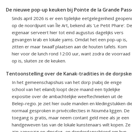
De nieuwe pop-up keuken bij Pointe de la Grande Pass
Sinds april 2026 is er een tijdelijke eetgelegenheid geopen
op de noordpunt van Île Art, bekend als 'Le Petit Phare'. D
eigenaar serveert hier tot eind augustus dagelijks vers
gevangen krab en lokale yams. Omdat het een pop-up is,
zitten er maar twaalf plaatsen aan de houten tafels. Kom
hier voor de lunch rond 12:00 uur, want zodra de voorraad
op is, sluiten ze de keuken.
Tentoonstelling over de Kanak-tradities in de dorpske
In het gemeenschapshuis van het dorp (nabij de enige
school van het eiland) loopt deze maand een tijdelijke
expositie over de ambachtelijke weeftechnieken uit de
Belep-regio. Je ziet hier oude manden en kledingstukken di
normaal gesproken in privécollecties in Nouméa liggen. De
toegang is gratis, maar neem contant geld mee als je een
handgeweven tas van de lokale kunstenaars wilt kopen. Ze
zijn aanwezig op dinsdag- en donderdagochtend om hun