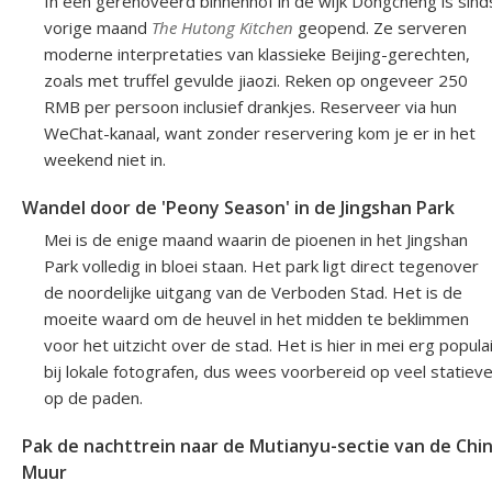
In een gerenoveerd binnenhof in de wijk Dongcheng is sind
vorige maand
The Hutong Kitchen
geopend. Ze serveren
moderne interpretaties van klassieke Beijing-gerechten,
zoals met truffel gevulde jiaozi. Reken op ongeveer 250
RMB per persoon inclusief drankjes. Reserveer via hun
WeChat-kanaal, want zonder reservering kom je er in het
weekend niet in.
Wandel door de 'Peony Season' in de Jingshan Park
Mei is de enige maand waarin de pioenen in het Jingshan
Park volledig in bloei staan. Het park ligt direct tegenover
de noordelijke uitgang van de Verboden Stad. Het is de
moeite waard om de heuvel in het midden te beklimmen
voor het uitzicht over de stad. Het is hier in mei erg popula
bij lokale fotografen, dus wees voorbereid op veel statiev
op de paden.
Pak de nachttrein naar de Mutianyu-sectie van de Chi
Muur