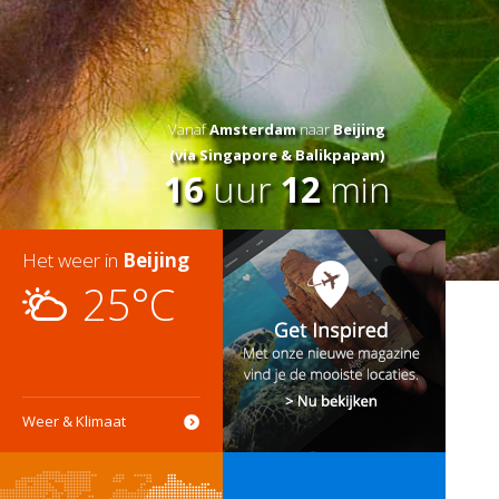
Vanaf
Amsterdam
naar
Beijing
(via Singapore & Balikpapan)
16
uur
12
min
Het weer in
Beijing
25°C
Weer & Klimaat