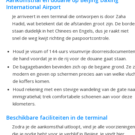
Aankomsthal en douane op Beijing Daxing
International Airport
Je arriveert in een terminal die ontworpen is door Zaha
Hadid, wat betekent dat de afstanden groot zijn. De borde
staan duidelijk in het Chinees en Engels, dus je raakt niet
snel de weg kwijt richting de paspoortcontrole.
Houd je visum of 144-uurs visumvrije doorreisdocumenten 
de hand voordat je in de rij voor de douane gaat staan.
De bagagebanden bevinden zich op de begane grond. Ze z
modern en geven op schermen precies aan van welke vluc
de koffers komen.
Houd rekening met een stevige wandeling van de gate naa
immigratiehal; trek comfortabele schoenen aan voor deze
kilometers.
Beschikbare faciliteiten in de terminal
Zodra je de aankomsthal uitloopt, vind je alle voorzieningen
die je nodig hebt voor je verblijf in Beijing. Je vindt hier