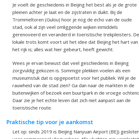
Je voelt de geschiedenis in Beijing het best als je de grote
pleinen achter je laat en de zijstraten in duikt. Bij de
Trommeltoren (Gulou) hoor je nog de echo van de oude
stad, ook al zijn veel omliggende wijken inmiddels
gerenoveerd en veranderd in toeristische trekpleisters. D
lokale trots komt voort uit het idee dat Beijing het hart van
het rijk is; alles wat hier gebeurt, heeft gewicht.
Wees je ervan bewust dat veel geschiedenis in Beijing
zorgvuldig gekozen is. Sommige plekken voelen als een
museumstuk dat is opgepoetst voor het publiek. Wil je de
rauwheid van de stad zien? Ga dan naar de markten in de
buitenwijken of bezoek een buurtpark in de vroege ochtend
Daar zie je het echte leven dat zich niet aanpast aan de
toeristische route.
Praktische tip voor je aankomst
Let op: sinds 2019 is Beijing Nanyuan Airport (BEJ) geslote
voor commercieel vliegverkeer. Alle vluchten zijn verplaatst