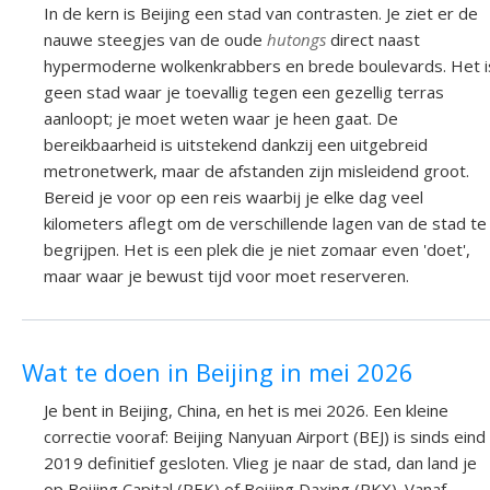
In de kern is Beijing een stad van contrasten. Je ziet er de
nauwe steegjes van de oude
hutongs
direct naast
hypermoderne wolkenkrabbers en brede boulevards. Het i
geen stad waar je toevallig tegen een gezellig terras
aanloopt; je moet weten waar je heen gaat. De
bereikbaarheid is uitstekend dankzij een uitgebreid
metronetwerk, maar de afstanden zijn misleidend groot.
Bereid je voor op een reis waarbij je elke dag veel
kilometers aflegt om de verschillende lagen van de stad te
begrijpen. Het is een plek die je niet zomaar even 'doet',
maar waar je bewust tijd voor moet reserveren.
Wat te doen in Beijing in mei 2026
Je bent in Beijing, China, en het is mei 2026. Een kleine
correctie vooraf: Beijing Nanyuan Airport (BEJ) is sinds eind
2019 definitief gesloten. Vlieg je naar de stad, dan land je
op Beijing Capital (PEK) of Beijing Daxing (PKX). Vanaf