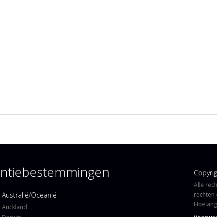
kantiebestemmingen
Copyri
Alle rec
Australië/Oceanië
rechten 
Hoelangi
Auckland