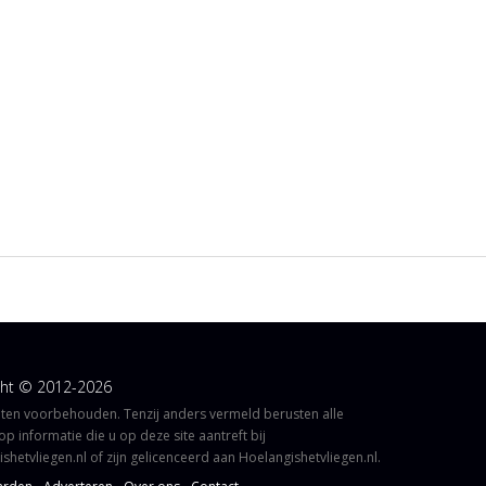
ght © 2012-2026
hten voorbehouden. Tenzij anders vermeld berusten alle
op informatie die u op deze site aantreft bij
shetvliegen.nl of zijn gelicenceerd aan Hoelangishetvliegen.nl.