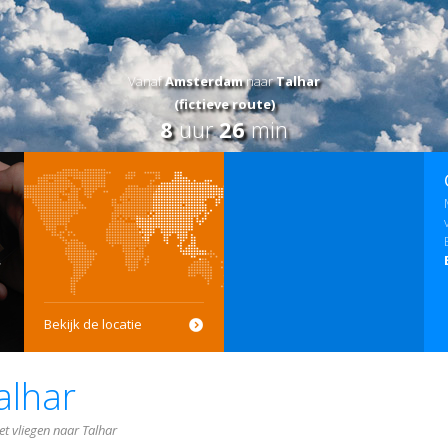
Vanaf
Amsterdam
naar
Talhar
(fictieve route)
8
uur
26
min
Bekijk de locatie
alhar
et vliegen naar Talhar