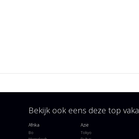
Bekijk ook eens deze top va
Afrika
Azië
Bo
Tokyo