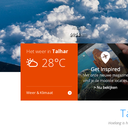
Afstand
6104
km
Het weer in
Talhar
28°C
Weer & Klimaat
T
Hoelang is h