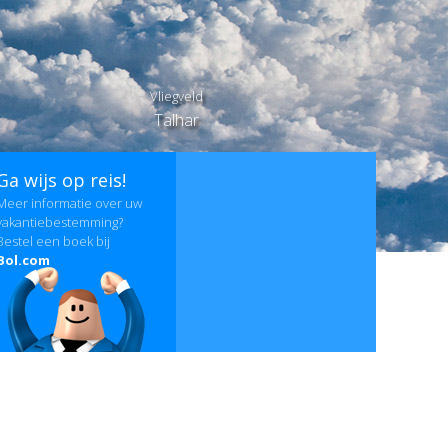
Vliegveld
Talhar
Ga wijs op reis!
Meer informatie over uw
vakantiebestemming?
Bestel een boek bij
Bol.com