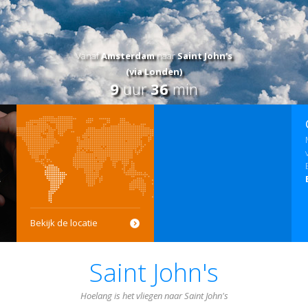
Vanaf
Amsterdam
naar
Saint John's
(via Londen)
9
uur
36
min
Bekijk de locatie
Saint John's
Hoelang is het vliegen naar Saint John's