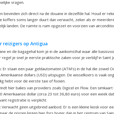
elijke vragen.
bevinden zich direct na de douane in dezelfde hal. Houd er rek
e koffers soms langer duurt dan verwacht, zeker als er meerdere
lijk landen. De ruimte is ruim opgezet en voorzien van airconditio
or reizigers op Antigua
ane en de bagagehal kom je in de aankomsthal waar alle basisvoo
 regel je snel je eerste praktische zaken voor je verblijf in Saint J
:
Er staan een paar geldautomaten (ATM's) in de hal die zowel O
s Amerikaanse dollars (USD) uitspugen. De wisselkoers is vaak ong
dig hebt voor de eerste taxi of fooien.
vindt hier balies van providers zoals Digicel en Flow. Een simkaart
0 Amerikaanse dollar (circa 23 tot 36,80 euro) voor een week da
nt registratie is verplicht.
:
Verwacht geen uitgebreid aanbod. Er is een kleine kiosk voor een
maar de prijzen liggen hier fors hoger dan in het centrum van Saint