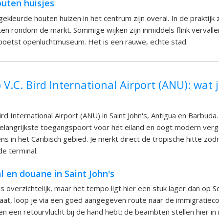
outen huisjes
gekleurde houten huizen in het centrum zijn overal. In de praktijk 
aten rondom de markt. Sommige wijken zijn inmiddels flink vervall
poetst openluchtmuseum. Het is een rauwe, echte stad.
V.C. Bird International Airport (ANU): wat 
Bird International Airport (ANU) in Saint John's, Antigua en Barbuda
elangrijkste toegangspoort voor het eiland en oogt modern ver
s in het Caribisch gebied. Je merkt direct de tropische hitte zodr
de terminal.
 en douane in Saint John's
 overzichtelijk, maar het tempo ligt hier een stuk lager dan op Sc
rlaat, loop je via een goed aangegeven route naar de immigratieco
 en een retourvlucht bij de hand hebt; de beambten stellen hier i