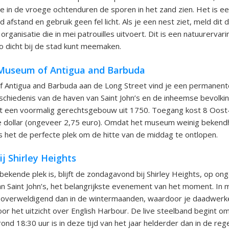
n je in de vroege ochtenduren de sporen in het zand zien. Het is 
 afstand en gebruik geen fel licht. Als je een nest ziet, meld dit 
organisatie die in mei patrouilles uitvoert. Dit is een natuurervarin
 dicht bij de stad kunt meemaken.
n Museum of Antigua and Barbuda
f Antigua and Barbuda aan de Long Street vind je een permanent
schiedenis van de haven van Saint John’s en de inheemse bevolk
aat een voormalig gerechtsgebouw uit 1750. Toegang kost 8 Oost-
 dollar (ongeveer 2,75 euro). Omdat het museum weinig bekendhe
 het de perfecte plek om de hitte van de middag te ontlopen.
j Shirley Heights
ekende plek is, blijft de zondagavond bij Shirley Heights, op on
an Saint John’s, het belangrijkste evenement van het moment. In m
overweldigend dan in de wintermaanden, waardoor je daadwerkeli
voor het uitzicht over English Harbour. De live steelband begint o
nd 18:30 uur is in deze tijd van het jaar helderder dan in de reg