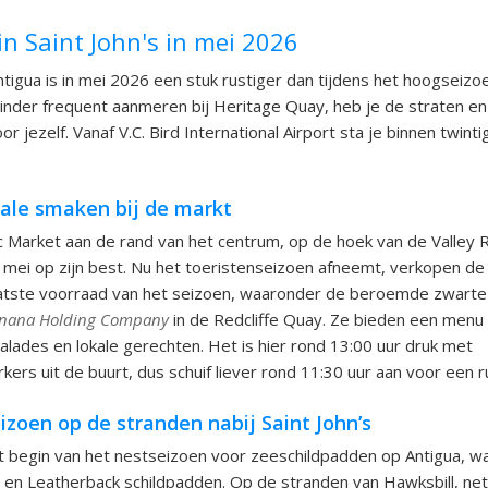
in Saint John's in mei 2026
Antigua is in mei 2026 een stuk rustiger dan tijdens het hoogseizo
nder frequent aanmeren bij Heritage Quay, heb je de straten en 
 jezelf. Vanaf V.C. Bird International Airport sta je binnen twinti
kale smaken bij de markt
c Market aan de rand van het centrum, op de hoek van de Valley R
in mei op zijn best. Nu het toeristenseizoen afneemt, verkopen de
atste voorraad van het seizoen, waaronder de beroemde zwarte
anana Holding Company
in de Redcliffe Quay. Ze bieden een menu
salades en lokale gerechten. Het is hier rond 13:00 uur druk met
rs uit de buurt, dus schuif liever rond 11:30 uur aan voor een ru
zoen op de stranden nabij Saint John’s
t begin van het nestseizoen voor zeeschildpadden op Antigua, w
 en Leatherback schildpadden. Op de stranden van Hawksbill, ne