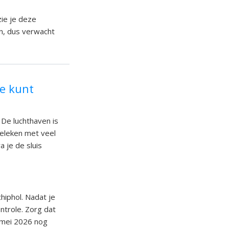
zie je deze
en, dus verwacht
je kunt
. De luchthaven is
geleken met veel
a je de sluis
hiphol. Nadat je
ntrole. Zorg dat
n mei 2026 nog