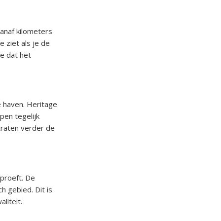
vanaf kilometers
e ziet als je de
ee dat het
e haven. Heritage
epen tegelijk
traten verder de
 proeft. De
h gebied. Dit is
liteit.