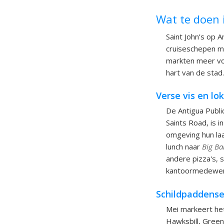
Wat te doen 
Saint John’s op 
cruiseschepen mi
markten meer voor
hart van de stad.
Verse vis en lo
De Antigua Publi
Saints Road, is 
omgeving hun la
lunch naar
Big B
andere pizza's, 
kantoormedewerke
Schildpaddensei
Mei markeert he
Hawksbill, Green