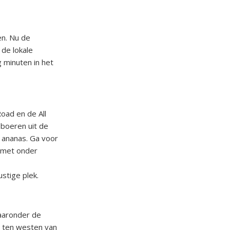
en. Nu de
de lokale
g minuten in het
oad en de All
 boeren uit de
 ananas. Ga voor
 met onder
stige plek.
aaronder de
t ten westen van