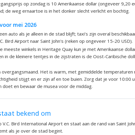
gangsprijs op zondag is 10 Amerikaanse dollar (ongeveer 9,20 
ad; de weg ernaartoe is in het donker slecht verlicht en bochtig.
 voor mei 2026
en auto als je alleen in de stad blijft; taxi’s zijn overal beschikb
.C. Bird Airport naar Saint John's (reken op ongeveer 15-20 USD).
e meeste winkels in Heritage Quay kun je met Amerikaanse dolla
n in de kleinere tentjes in de zijstraten is de Oost-Caribische dol
n overgangsmaand. Het is warm, met gemiddelde temperaturen 
tigheid stijgt en er zijn af en toe buien. Zorg dat je voor 10:00 u
ten doet en bewaar de musea voor de middag.
 staat bekend om
 V.C. Bird International Airport en staat aan de rand van Saint John'
mt als je over de stad begint.