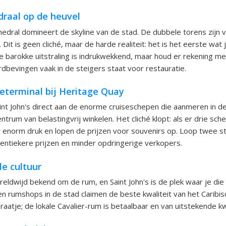
draal op de heuvel
thedral domineert de skyline van de stad. De dubbele torens zijn 
 Dit is geen cliché, maar de harde realiteit: het is het eerste wat j
De barokke uitstraling is indrukwekkend, maar houd er rekening m
bevingen vaak in de steigers staat voor restauratie.
seterminal bij Heritage Quay
aint John's direct aan de enorme cruiseschepen die aanmeren in d
ntrum van belastingvrij winkelen. Het cliché klopt: als er drie sch
ier enorm druk en lopen de prijzen voor souvenirs op. Loop twee s
hentiekere prijzen en minder opdringerige verkopers.
le cultuur
reldwijd bekend om de rum, en Saint John's is de plek waar je die
 en rumshops in de stad claimen de beste kwaliteit van het Caribisc
aatje; de lokale Cavalier-rum is betaalbaar en van uitstekende kwa