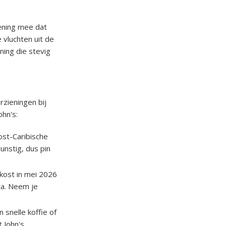
ening mee dat
 vluchten uit de
ning die stevig
rzieningen bij
ohn's:
ost-Caribische
unstig, dus pin
 kost in mei 2026
ta. Neem je
 snelle koffie of
 John's.