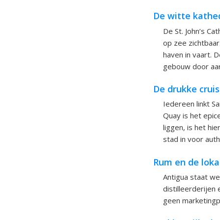
De witte kathe
De St. John’s Ca
op zee zichtbaar.
haven in vaart. 
gebouw door aard
De drukke crui
Iedereen linkt S
Quay is het epice
liggen, is het h
stad in voor aut
Rum en de loka
Antigua staat we
distilleerderijen
geen marketingpr