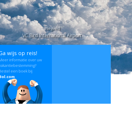
Vliegveld
VC Bird International Airport
Ga wijs op reis!
Meer informatie over uw
vakantiebestemming?
Bestel een boek bij
Bol.com