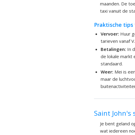
maanden. De toe
taxi vanuit de st
Praktische tips
Vervoer:
Huur ge
tarieven vanaf V
Betalingen:
In d
de lokale markt e
standaard.
Weer:
Mei is ee
maar de luchtvoch
buitenactivitei
Saint John's
Je bent geland op
wat iedereen noe