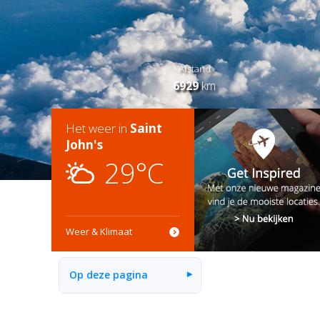
Afstand
6929
km
Het weer in
Saint
John's
29°C
Weer & Klimaat
Op deze pagina
▾