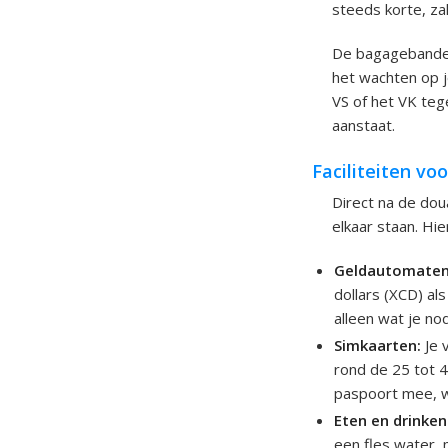
steeds korte, zak
De bagagebanden 
het wachten op j
VS of het VK tege
aanstaat.
Faciliteiten vo
Direct na de dou
elkaar staan. Hier
Geldautomaten
dollars (XCD) al
alleen wat je no
Simkaarten:
Je 
rond de 25 tot 4
paspoort mee, wa
Eten en drinken
een fles water, 