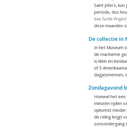
Saint John’s, ku
periode, dus houd
Sea Turtle Project
deze maanden zo
De collectie i
In het Museum o
de maritieme ge
is klein en besl
of 3 Amerikaanse
dagjesmensen, is
Zondagavond bi
Hoewel het een b
minuten rijden v
opkomst minder 
de reling krijgt 
zonsondergang ro