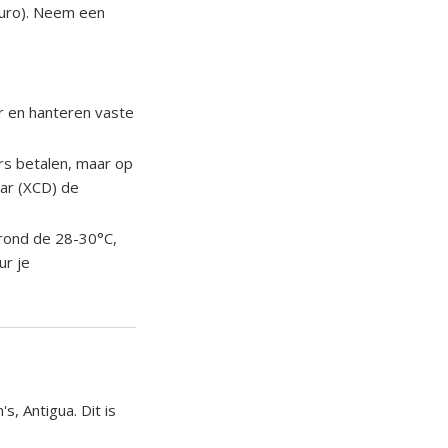
euro). Neem een
aar en hanteren vaste
rs betalen, maar op
lar (XCD) de
rond de 28-30°C,
ur je
s, Antigua. Dit is