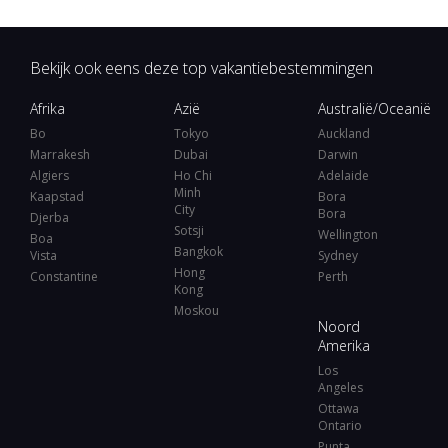
Bekijk ook eens deze top vakantiebestemmingen
Afrika
Azië
Australië/Oceanië
Bo
Tokyo
Auckland
Marrakesh
Dubai
Darwin
Algiers
Ho Chi
Adelaide
Minh
Kaapstad
Bora
City
Bora
Djerba
Sotsji
Wellington
Boa
Bangkok
Vista
Sydney
Hong
Constantine
Perth
Kong
Moskou
Noord
Amerika
Los
Angeles
Ottawa
Ontario
Punta