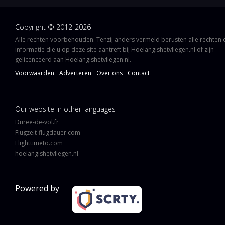
Copyright © 2012-2026
Alle rechten voorbehouden. Tenzij anders vermeld berusten alle rechten
informatie die u op deze site aantreft bij Hoelangishetvliegen.nl of zijn
gelicenceerd aan Hoelangishetvliegen.nl.
Voorwaarden
Adverteren
Over ons
Contact
Our website in other languages
Duree-de-vol.fr
Flugzeit-flugdauer.com
Flighttimeto.com
hoelangishetvliegen.nl
Powered by