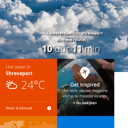
Vanaf
Amsterdam
naar
Shreveport
(fictieve route)
10
uur
11
min
Het weer in
Shreveport
24°C
Weer & Klimaat