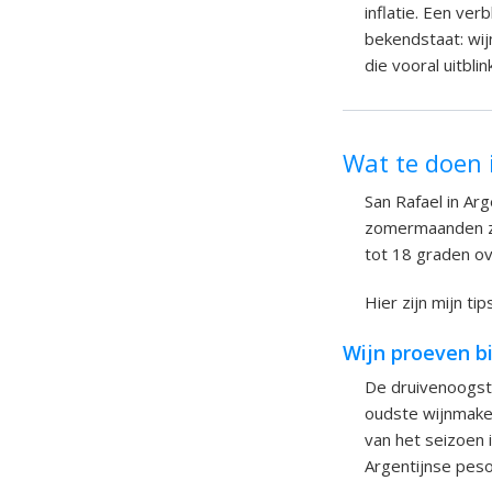
inflatie. Een verb
bekendstaat: wij
die vooral uitbli
Wat te doen 
San Rafael in Arg
zomermaanden zi
tot 18 graden ov
Hier zijn mijn ti
Wijn proeven b
De druivenoogst 
oudste wijnmaker
van het seizoen 
Argentijnse peso 