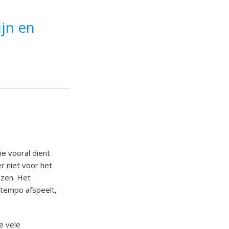
ijn en
ie vooral dient
er niet voor het
izen. Het
g tempo afspeelt,
e vele