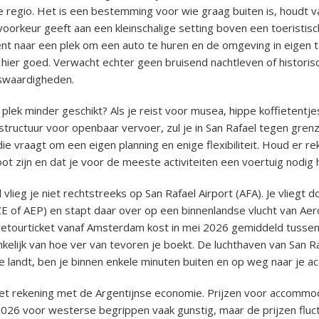
e regio. Het is een bestemming voor wie graag buiten is, houdt 
voorkeur geeft aan een kleinschalige setting boven een toeristis
ent naar een plek om een auto te huren en de omgeving in eigen
e hier goed. Verwacht echter geen bruisend nachtleven of histori
swaardigheden.
 plek minder geschikt? Als je reist voor musea, hippe koffietentje
astructuur voor openbaar vervoer, zul je in San Rafael tegen gren
die vraagt om een eigen planning en enige flexibiliteit. Houd er r
ot zijn en dat je voor de meeste activiteiten een voertuig nodig 
vlieg je niet rechtstreeks op San Rafael Airport (AFA). Je vliegt 
E of AEP) en stapt daar over op een binnenlandse vlucht van Aer
retourticket vanaf Amsterdam kost in mei 2026 gemiddeld tusse
nkelijk van hoe ver van tevoren je boekt. De luchthaven van San Ra
e landt, ben je binnen enkele minuten buiten en op weg naar je 
et rekening met de Argentijnse economie. Prijzen voor accommod
 2026 voor westerse begrippen vaak gunstig, maar de prijzen flu