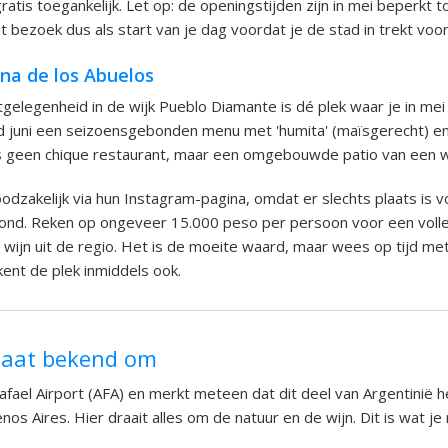
tis toegankelijk. Let op: de openingstijden zijn in mei beperkt t
it bezoek dus als start van je dag voordat je de stad in trekt voor
ina de los Abuelos
elegenheid in de wijk Pueblo Diamante is dé plek waar je in mei 
d juni een seizoensgebonden menu met 'humita' (maïsgerecht) en
is geen chique restaurant, maar een omgebouwde patio van een 
odzakelijk via hun Instagram-pagina, omdat er slechts plaats is v
ond. Reken op ongeveer 15.000 peso per persoon voor een voll
as wijn uit de regio. Het is de moeite waard, maar wees op tijd me
kent de plek inmiddels ook.
taat bekend om
Rafael Airport (AFA) en merkt meteen dat dit deel van Argentinië 
nos Aires. Hier draait alles om de natuur en de wijn. Dit is wat 