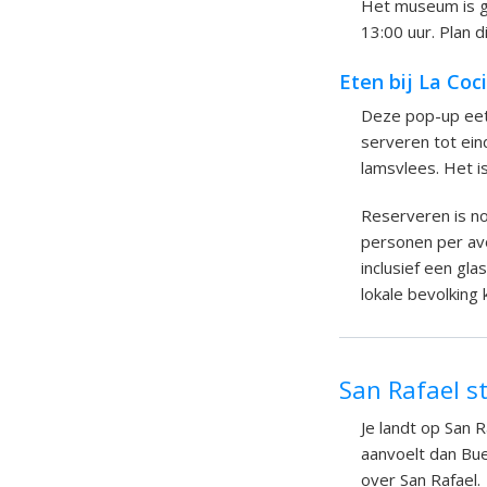
Het museum is gra
13:00 uur. Plan d
Eten bij La Coc
Deze pop-up eetg
serveren tot ein
lamsvlees. Het 
Reserveren is no
personen per av
inclusief een gl
lokale bevolking 
San Rafael s
Je landt op San 
aanvoelt dan Bue
over San Rafael.