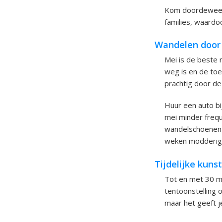
Kom doordeweeks 
families, waardo
Wandelen door d
Mei is de beste
weg is en de to
prachtig door de
Huur een auto bij
mei minder frequ
wandelschoenen 
weken modderig 
Tijdelijke kuns
Tot en met 30 me
tentoonstelling 
maar het geeft j