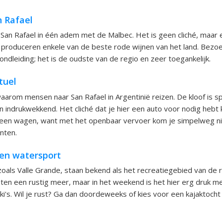
n Rafael
an Rafael in één adem met de Malbec. Het is geen cliché, maar e
 produceren enkele van de beste rode wijnen van het land. Bez
ondleiding; het is de oudste van de regio en zeer toegankelijk.
tuel
waarom mensen naar San Rafael in Argentinië reizen. De kloof is sp
jn indrukwekkend. Het cliché dat je hier een auto voor nodig hebt 
f een wagen, want met het openbaar vervoer kom je simpelweg nie
nten.
en watersport
als Valle Grande, staan bekend als het recreatiegebied van de r
n een rustig meer, maar in het weekend is het hier erg druk me
ski's. Wil je rust? Ga dan doordeweeks of kies voor een kajaktocht