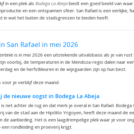
lijf in een plek als
Bodega La Abeja
biedt een goed beeld van waar
nproductie en een ontspannen sfeer. San Rafael is een eerlijke, fu
nkt in wat het buiten de stadsgrenzen te bieden heeft.
in San Rafael in mei 2026
entinië is in mei 2026 een uitstekende uitvalsbasis als je van rus
jn voorbij, de temperaturen in de Mendoza-regio dalen naar e
erdag en de herfstkleuren in de wijngaarden zijn op hun best.
ps voor je verblijf deze maand.
ij de nieuwe oogst in Bodega La Abeja
is net achter de rug en dat merk je overal in San Rafael. Bodega 
ij van de stad aan de Hipólito Yrigoyen, heeft deze maand de ee
in de aanbieding. Het is een laagdrempelige plek waar je voor o
een rondleiding en proeverij krijgt.