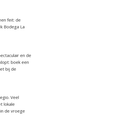
en feit: de
oek Bodega La
ectaculair en de
klopt: boek een
t bij de
egio. Veel
t lokale
 in de vroege