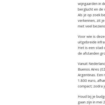
wijngaarden in d
berglucht en de 
Als je op zoek b
verkennen, zit j
met veel bezien
Voor wie is deze
uitgebreide infr
Het is een stad 
de afstanden gro
Vanuit Nederland 
Buenos Aires (EZ
Argentinas. Een 
1.800 euro, afha
compact; zodra j
Houd bij je budg
gaan zijn in mei