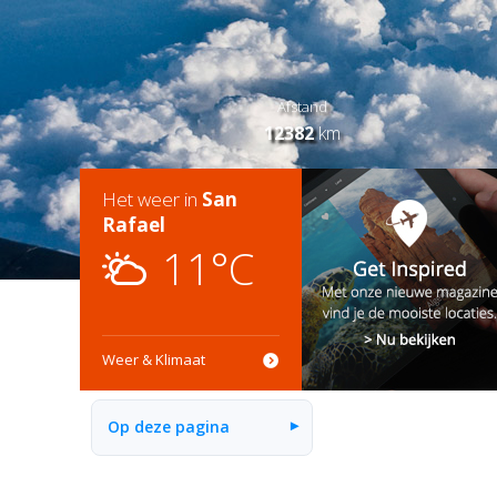
Afstand
12382
km
Het weer in
San
Rafael
11°C
Weer & Klimaat
Op deze pagina
▾