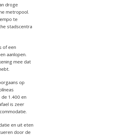
van droge
che metropool.
 tempo te
sche stadscentra
s of een
zen aanlopen.
ekening mee dat
hebt.
doorgaans op
olíneas
n de 1.400 en
fael is zeer
accommodatie.
atie en uit eten
ctueren door de