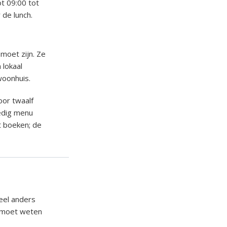
ot 09:00 tot
 de lunch.
moet zijn. Ze
 lokaal
woonhuis.
oor twaalf
edig menu
t boeken; de
heel anders
je moet weten