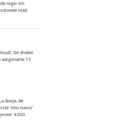
 de regio om
nctionele stad
t houdt. De drukke
en aangename 15
La Abeja, de
rste 'vino nuevo'
ngeveer 4.000