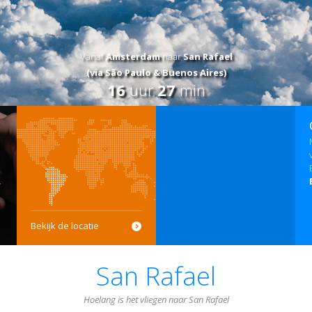
Vanaf
Amsterdam
naar
San Rafael
(via São Paulo & Buenos Aires)
16
uur
27
min
Bekijk de locatie
San Rafael
Hoelang is het vliegen naar San Rafael