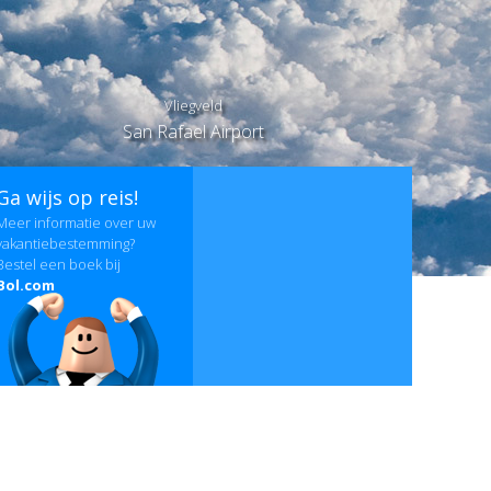
Vliegveld
San Rafael Airport
Ga wijs op reis!
Meer informatie over uw
vakantiebestemming?
Bestel een boek bij
Bol.com