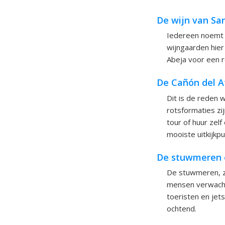
De wijn van Sa
Iedereen noemt S
wijngaarden hier
Abeja voor een r
De Cañón del A
Dit is de reden 
rotsformaties zi
tour of huur zel
mooiste uitkijkpu
De stuwmeren 
De stuwmeren, zo
mensen verwachte
toeristen en jet
ochtend.