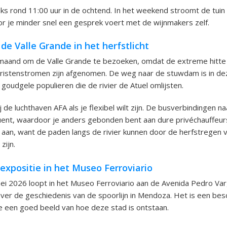
rond 11:00 uur in de ochtend. In het weekend stroomt de tuin 
or je minder snel een gesprek voert met de wijnmakers zelf.
e Valle Grande in het herfstlicht
 maand om de Valle Grande te bezoeken, omdat de extreme hitt
eristenstromen zijn afgenomen. De weg naar de stuwdam is in de
 goudgele populieren die de rivier de Atuel omlijsten.
 de luchthaven AFA als je flexibel wilt zijn. De busverbindingen naa
ent, waardoor je anders gebonden bent aan dure privéchauffeurs
aan, want de paden langs de rivier kunnen door de herfstregen 
zijn.
texpositie in het Museo Ferroviario
i 2026 loopt in het Museo Ferroviario aan de Avenida Pedro Varg
over de geschiedenis van de spoorlijn in Mendoza. Het is een be
e een goed beeld van hoe deze stad is ontstaan.