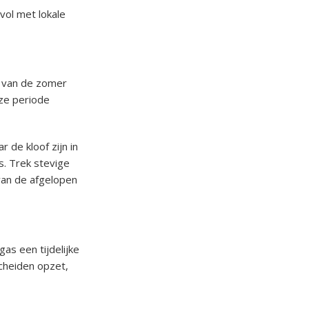
vol met lokale
e van de zomer
ze periode
r de kloof zijn in
. Trek stevige
van de afgelopen
as een tijdelijke
scheiden opzet,