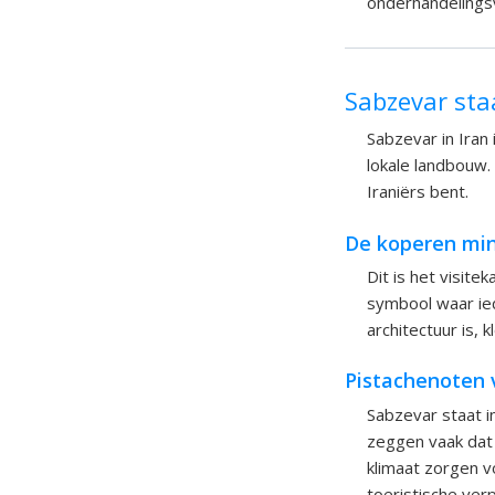
onderhandelings
Sabzevar st
Sabzevar in Iran
lokale landbouw.
Iraniërs bent.
De koperen mi
Dit is het visit
symbool waar ied
architectuur is,
Pistachenoten 
Sabzevar staat i
zeggen vaak dat 
klimaat zorgen v
toeristische verp