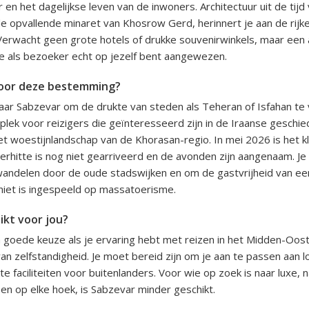
n het dagelijkse leven van de inwoners. Architectuur uit de tijd 
de opvallende minaret van Khosrow Gerd, herinnert je aan de rijk
Verwacht geen grote hotels of drukke souvenirwinkels, maar een
e als bezoeker echt op jezelf bent aangewezen.
oor deze bestemming?
ar Sabzevar om de drukte van steden als Teheran of Isfahan te 
plek voor reizigers die geïnteresseerd zijn in de Iraanse geschie
t woestijnlandschap van de Khorasan-regio. In mei 2026 is het kli
hitte is nog niet gearriveerd en de avonden zijn aangenaam. Je
andelen door de oude stadswijken en om de gastvrijheid van een
niet is ingespeeld op massatoerisme.
ikt voor jou?
 goede keuze als je ervaring hebt met reizen in het Midden-Oos
n zelfstandigheid. Je moet bereid zijn om je aan te passen aan lo
 faciliteiten voor buitenlanders. Voor wie op zoek is naar luxe, 
sen op elke hoek, is Sabzevar minder geschikt.