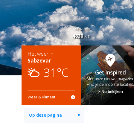
Afstand
4830
km
Het weer in
Sabzevar
31°C
Weer & Klimaat
Op deze pagina
▾