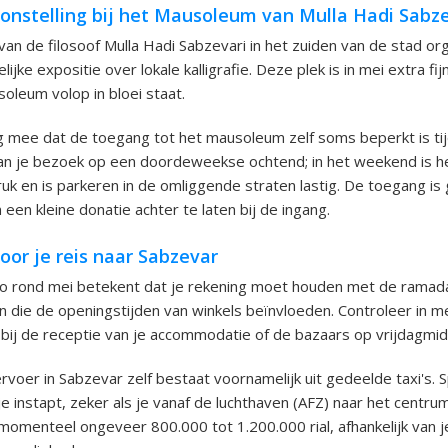
oonstelling bij het Mausoleum van Mulla Hadi Sabz
n de filosoof Mulla Hadi Sabzevari in het zuiden van de stad org
elijke expositie over lokale kalligrafie. Deze plek is in mei extra fi
leum volop in bloei staat.
g mee dat de toegang tot het mausoleum zelf soms beperkt is ti
an je bezoek op een doordeweekse ochtend; in het weekend is he
uk en is parkeren in de omliggende straten lastig. De toegang is 
m een kleine donatie achter te laten bij de ingang.
voor je reis naar Sabzevar
gio rond mei betekent dat je rekening moet houden met de ramad
n die de openingstijden van winkels beïnvloeden. Controleer in me
bij de receptie van je accommodatie of de bazaars op vrijdagmid
voer in Sabzevar zelf bestaat voornamelijk uit gedeelde taxi's. S
 je instapt, zeker als je vanaf de luchthaven (AFZ) naar het centrum
 momenteel ongeveer 800.000 tot 1.200.000 rial, afhankelijk van j