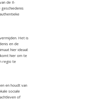
van de Il-
e geschiedenis
 authentieke
vermijden. Het is
denis en de
maat hier ideaal:
 komt hier om te
 regio te
ten en houdt van
kale sociale
nachtleven of