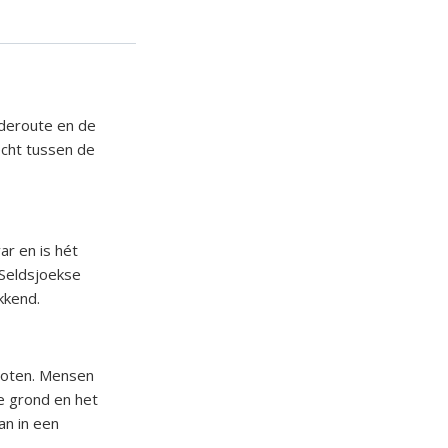
jderoute en de
echt tussen de
ar en is hét
 Seldsjoekse
kkend.
noten. Mensen
e grond en het
an in een