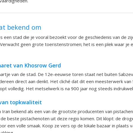
vaardigheden.
aat bekend om
 is een stad die je vooral bezoekt voor de geschiedenis van de zi
 Verwacht geen grote toeristenstromen; het is een plek waar je 
naret van Khosrow Gerd
ekaartje van de stad. De 12e-eeuwse toren staat net buiten Sabzev
ereen direct aan denkt. Het cliché dat dit een meesterwerk van
 klopt volledig. Het metselwerk is na 900 jaar nog steeds indrukwe
van topkwaliteit
n Iran bekend als een van de grootste producenten van pistache
de beste pistachenoten uit deze regio komen. Dit klopt: de drog
oor een volle smaak. Koop ze vers op de lokale bazaar in plaats v
akking.