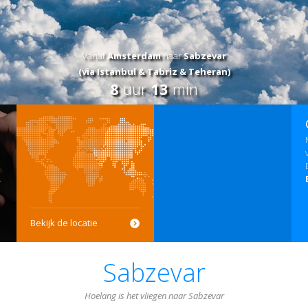
Vanaf
Amsterdam
naar
Sabzevar
(via Istanbul & Tabriz & Teheran)
8
uur
13
min
Bekijk de locatie
Sabzevar
Hoelang is het vliegen naar Sabzevar