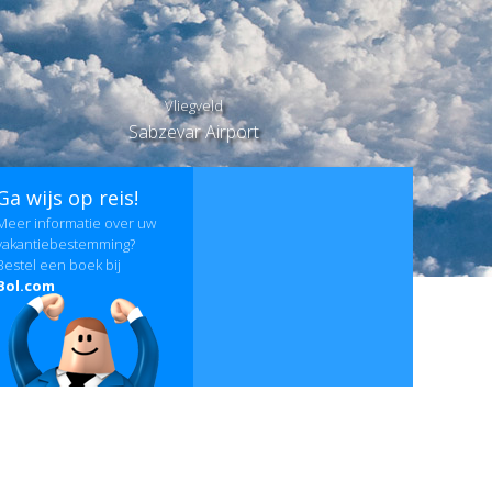
Vliegveld
Sabzevar Airport
Ga wijs op reis!
Meer informatie over uw
vakantiebestemming?
Bestel een boek bij
Bol.com