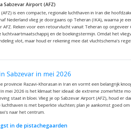
a Sabzevar Airport (AFZ)
 (AFZ) is een compacte, regionale luchthaven in Iran die hoofdzake
af Nederland vlieg je doorgaans op Teheran (IKA), waarna je ee
r AFZ. Reken voor een retourvlucht vanuit Teheran op ongeveer 
e luchtvaartmaatschappij en de boekingstermijn. Omdat het vliegve
ndeling vlot, maar houd er rekening mee dat vluchtschema’s reg
in Sabzevar in mei 2026
 de provincie Razavi-Khorasan in Iran en vormt een belangrijk kno
 In mei 2026 is het klimaat hier ideaal: de extreme zomerhitte 
ing staat in bloei. Vlieg je op Sabzevar Airport (AFZ), houd er d
ne luchthaven is met beperkte vluchten; plan je aankomst goed om 
axi's naar het centrum.
ogst in de pistachegaarden