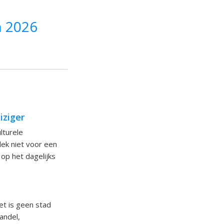
n 2026
iziger
lturele
lek niet voor een
op het dagelijks
et is geen stad
andel,