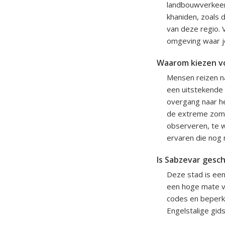
landbouwverkeer e
khaniden, zoals 
van deze regio. 
omgeving waar j
Waarom kiezen v
Mensen reizen na
een uitstekende 
overgang naar he
de extreme zomer
observeren, te w
ervaren die nog 
Is Sabzevar gesch
Deze stad is een
een hoge mate va
codes en beperkte
Engelstalige gid