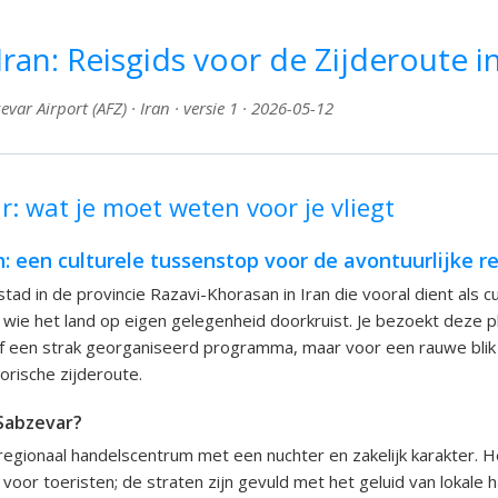
Iran: Reisgids voor de Zijderoute i
ar Airport (AFZ) · Iran · versie 1 · 2026-05-12
: wat je moet weten voor je vliegt
n: een culturele tussenstop voor de avontuurlijke re
tad in de provincie Razavi-Khorasan in Iran die vooral dient als cu
wie het land op eigen gelegenheid doorkruist. Je bezoekt deze p
f een strak georganiseerd programma, maar voor een rauwe blik 
orische zijderoute.
 Sabzevar?
regionaal handelscentrum met een nuchter en zakelijk karakter. H
voor toeristen; de straten zijn gevuld met het geluid van lokale h