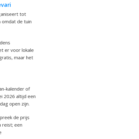
evari
aniseert tot
jn omdat de tuin
jdens
t er voor lokale
gratis, maar het
an-kalender of
i 2026 altijd een
dag open zijn.
preek de prijs
 reist; een
e