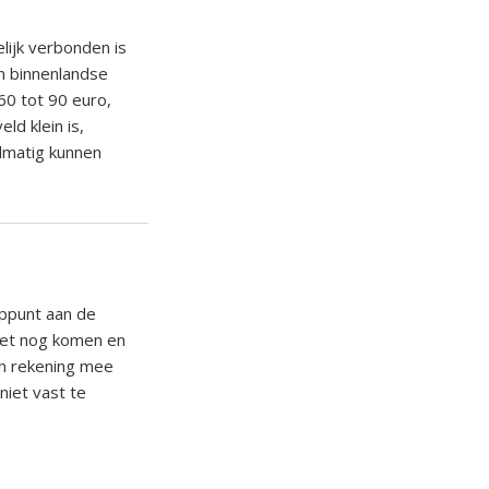
lijk verbonden is
n binnenlandse
60 tot 90 euro,
ld klein is,
elmatig kunnen
oppunt aan de
moet nog komen en
an rekening mee
niet vast te