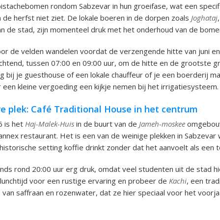
 pistachebomen rondom Sabzevar in hun groeifase, wat een specif
n de herfst niet ziet. De lokale boeren in de dorpen zoals
Joghataj
van de stad, zijn momenteel druk met het onderhoud van de bome
door de velden wandelen voordat de verzengende hitte van juni en 
chtend, tussen 07:00 en 09:00 uur, om de hitte en de grootste g
aag bij je guesthouse of een lokale chauffeur of je een boerderij 
 een kleine vergoeding een kijkje nemen bij het irrigatiesysteem.
e plek: Café Traditional House in het centrum
6 is het
Haj-Malek-Huis
in de buurt van de
Jameh-moskee
omgebouw
é annex restaurant. Het is een van de weinige plekken in Sabzevar 
istorische setting koffie drinkt zonder dat het aanvoelt als een t
vonds rond 20:00 uur erg druk, omdat veel studenten uit de stad 
unchtijd voor een rustige ervaring en probeer de
Kachi
, een trad
 van saffraan en rozenwater, dat ze hier speciaal voor het voorja