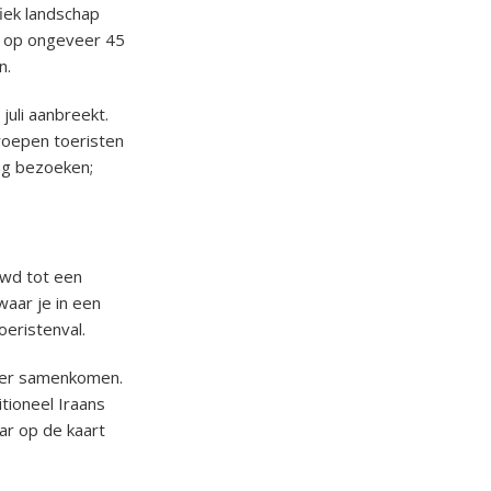
iek landschap
, op ongeveer 45
n.
juli aanbreekt.
roepen toeristen
mag bezoeken;
d tot een
waar je in een
oeristenval.
hier samenkomen.
itioneel Iraans
ar op de kaart