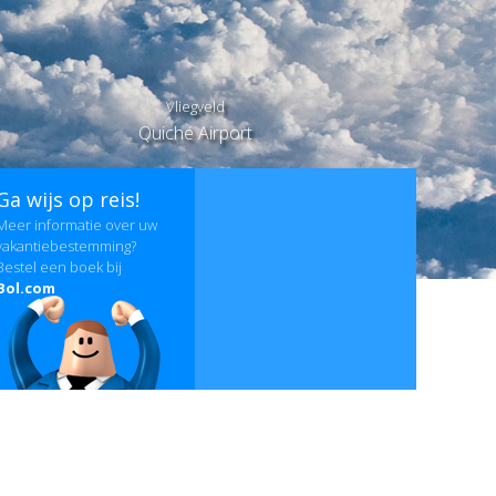
Vliegveld
Quiché Airport
Ga wijs op reis!
Meer informatie over uw
vakantiebestemming?
Bestel een boek bij
Bol.com