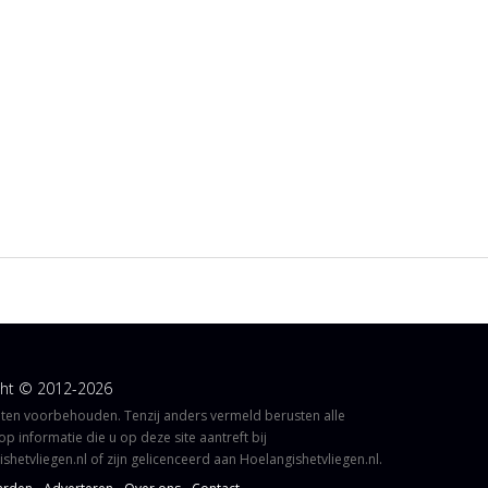
ght © 2012-2026
hten voorbehouden. Tenzij anders vermeld berusten alle
op informatie die u op deze site aantreft bij
shetvliegen.nl of zijn gelicenceerd aan Hoelangishetvliegen.nl.