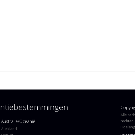
kantiebestemmingen
Copyri
Alle rec
Australië/Oceanië
rechten 
Hoelangi
Auckland