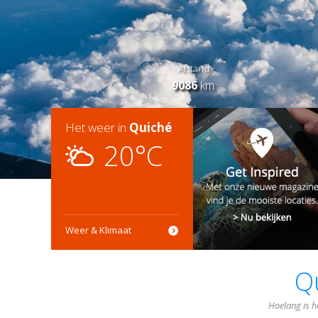
Afstand
9086
km
Het weer in
Quiché
20°C
Weer & Klimaat
Q
Hoelang is h