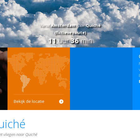
Vanaf
Amsterdam
naar
Quiché
(fictieve route)
11
uur
36
min
Bekijk de locatie
uiché
et vliegen naar Quiché