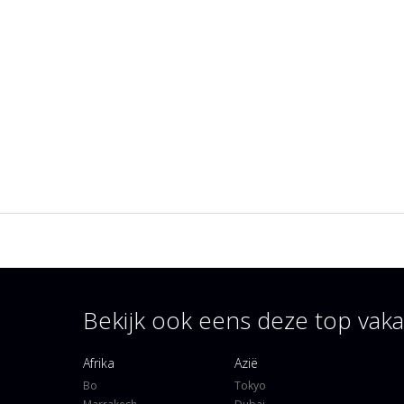
Bekijk ook eens deze top va
Afrika
Azië
Bo
Tokyo