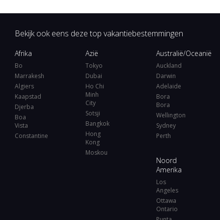
Bekijk ook eens deze top vakantiebestemmingen
Afrika
Azië
Australië/Oceanië
Bo
Tokyo
Auckland
Marrakesh
Dubai
Darwin
Algiers
Ho Chi
Adelaide
Minh
Kaapstad
Bora
City
Bora
Djerba
Sotsji
Wellington
Boa
Bangkok
Vista
Sydney
Hong
Constantine
Perth
Kong
Moskou
Noord
Amerika
Los
Angeles
Ottawa
Ontario
Punta