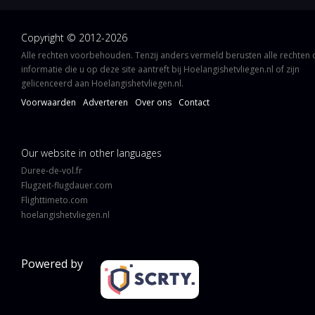
Copyright © 2012-2026
Alle rechten voorbehouden. Tenzij anders vermeld berusten alle rechten
informatie die u op deze site aantreft bij Hoelangishetvliegen.nl of zijn
gelicenceerd aan Hoelangishetvliegen.nl.
Voorwaarden
Adverteren
Over ons
Contact
Our website in other languages
Duree-de-vol.fr
Flugzeit-flugdauer.com
Flighttimeto.com
hoelangishetvliegen.nl
Powered by