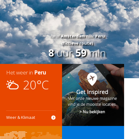
Vanaf
Amsterdam
naar
Peru
(fictieve route)
8
uur
59
min
Het weer in
Peru
20°C
Weer & Klimaat