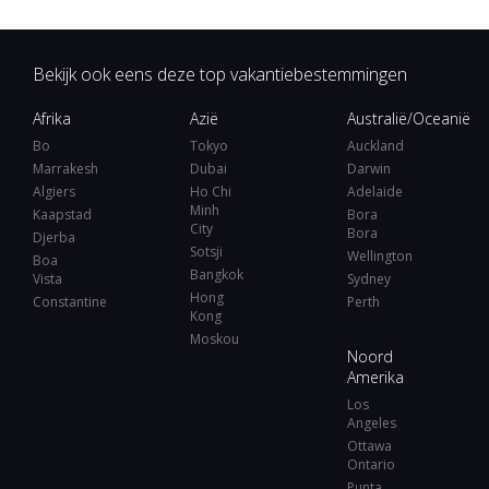
Bekijk ook eens deze top vakantiebestemmingen
Afrika
Azië
Australië/Oceanië
Bo
Tokyo
Auckland
Marrakesh
Dubai
Darwin
Algiers
Ho Chi
Adelaide
Minh
Kaapstad
Bora
City
Bora
Djerba
Sotsji
Wellington
Boa
Bangkok
Vista
Sydney
Hong
Constantine
Perth
Kong
Moskou
Noord
Amerika
Los
Angeles
Ottawa
Ontario
Punta