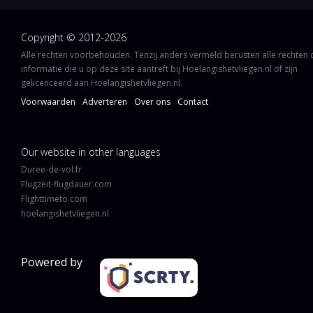
Copyright © 2012-2026
Alle rechten voorbehouden. Tenzij anders vermeld berusten alle rechten
informatie die u op deze site aantreft bij Hoelangishetvliegen.nl of zijn
gelicenceerd aan Hoelangishetvliegen.nl.
Voorwaarden
Adverteren
Over ons
Contact
Our website in other languages
Duree-de-vol.fr
Flugzeit-flugdauer.com
Flighttimeto.com
hoelangishetvliegen.nl
Powered by