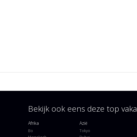
Bekijk ook eens deze top va
Afrika
Azië
Bo
Tokyo