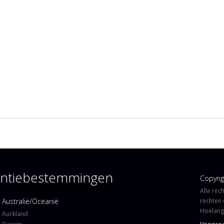
kantiebestemmingen
Copyri
Alle rec
Australië/Oceanië
rechten 
Hoelangi
Auckland