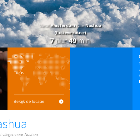
Vanaf
Amsterdam
naar
Nashua
(fictieve route)
7
uur
49
min
Bekijk de locatie
ashua
et vliegen naar Nashua