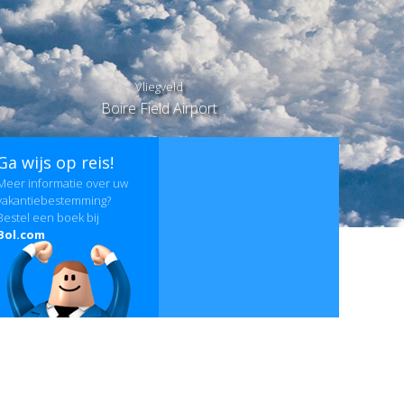
Vliegveld
Boire Field Airport
Ga wijs op reis!
Meer informatie over uw
vakantiebestemming?
Bestel een boek bij
Bol.com