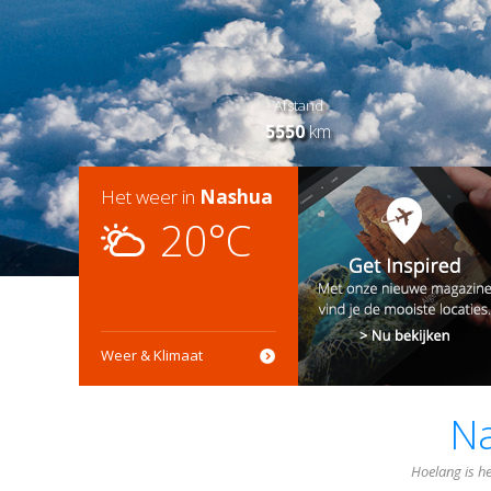
Afstand
5550
km
Het weer in
Nashua
20°C
Weer & Klimaat
N
Hoelang is h