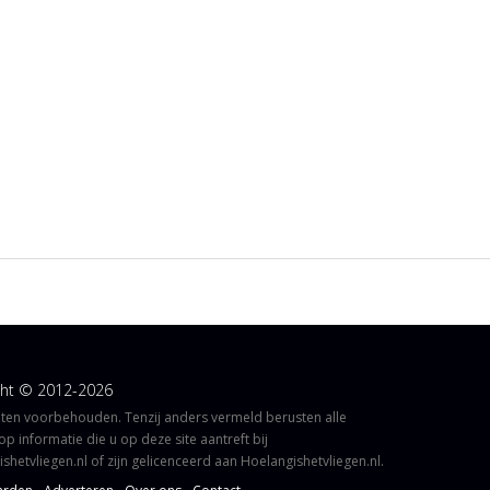
ght © 2012-2026
hten voorbehouden. Tenzij anders vermeld berusten alle
op informatie die u op deze site aantreft bij
shetvliegen.nl of zijn gelicenceerd aan Hoelangishetvliegen.nl.