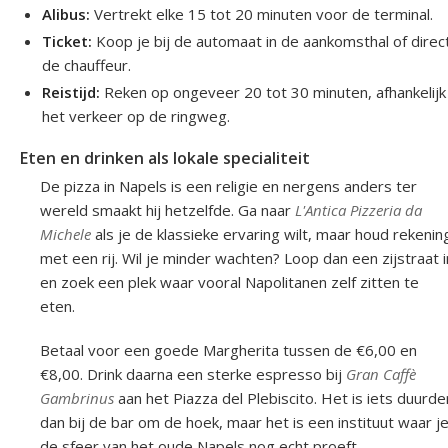
Alibus:
Vertrekt elke 15 tot 20 minuten voor de terminal.
Ticket:
Koop je bij de automaat in de aankomsthal of direct
de chauffeur.
Reistijd:
Reken op ongeveer 20 tot 30 minuten, afhankelijk
het verkeer op de ringweg.
Eten en drinken als lokale specialiteit
De pizza in Napels is een religie en nergens anders ter
wereld smaakt hij hetzelfde. Ga naar
L'Antica Pizzeria da
Michele
als je de klassieke ervaring wilt, maar houd rekenin
met een rij. Wil je minder wachten? Loop dan een zijstraat i
en zoek een plek waar vooral Napolitanen zelf zitten te
eten.
Betaal voor een goede Margherita tussen de €6,00 en
€8,00. Drink daarna een sterke espresso bij
Gran Caffè
Gambrinus
aan het Piazza del Plebiscito. Het is iets duurde
dan bij de bar om de hoek, maar het is een instituut waar j
de sfeer van het oude Napels nog echt proeft.