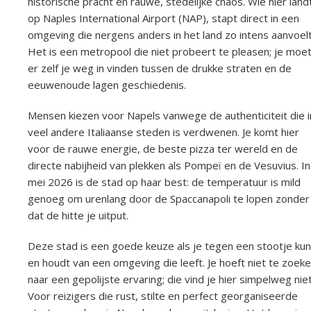
historische pracht en rauwe, stedelijke chaos. Wie hier land
op Naples International Airport (NAP), stapt direct in een
omgeving die nergens anders in het land zo intens aanvoelt
Het is een metropool die niet probeert te pleasen; je moe
er zelf je weg in vinden tussen de drukke straten en de
eeuwenoude lagen geschiedenis.
Mensen kiezen voor Napels vanwege de authenticiteit die i
veel andere Italiaanse steden is verdwenen. Je komt hier
voor de rauwe energie, de beste pizza ter wereld en de
directe nabijheid van plekken als Pompeï en de Vesuvius. In
mei 2026 is de stad op haar best: de temperatuur is mild
genoeg om urenlang door de Spaccanapoli te lopen zonder
dat de hitte je uitput.
Deze stad is een goede keuze als je tegen een stootje kun
en houdt van een omgeving die leeft. Je hoeft niet te zoek
naar een gepolijste ervaring; die vind je hier simpelweg niet
Voor reizigers die rust, stilte en perfect georganiseerde