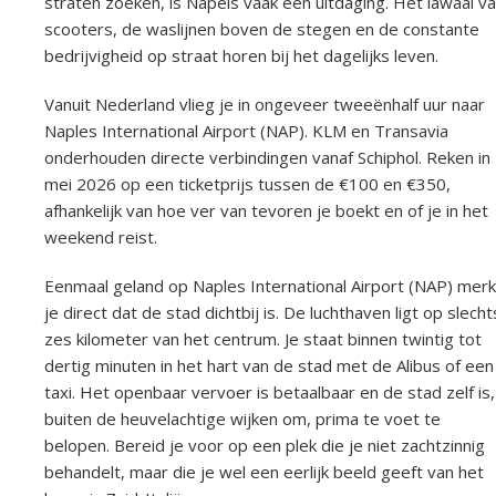
straten zoeken, is Napels vaak een uitdaging. Het lawaai v
scooters, de waslijnen boven de stegen en de constante
bedrijvigheid op straat horen bij het dagelijks leven.
Vanuit Nederland vlieg je in ongeveer tweeënhalf uur naar
Naples International Airport (NAP). KLM en Transavia
onderhouden directe verbindingen vanaf Schiphol. Reken in
mei 2026 op een ticketprijs tussen de €100 en €350,
afhankelijk van hoe ver van tevoren je boekt en of je in het
weekend reist.
Eenmaal geland op Naples International Airport (NAP) merk
je direct dat de stad dichtbij is. De luchthaven ligt op slecht
zes kilometer van het centrum. Je staat binnen twintig tot
dertig minuten in het hart van de stad met de Alibus of een
taxi. Het openbaar vervoer is betaalbaar en de stad zelf is,
buiten de heuvelachtige wijken om, prima te voet te
belopen. Bereid je voor op een plek die je niet zachtzinnig
behandelt, maar die je wel een eerlijk beeld geeft van het