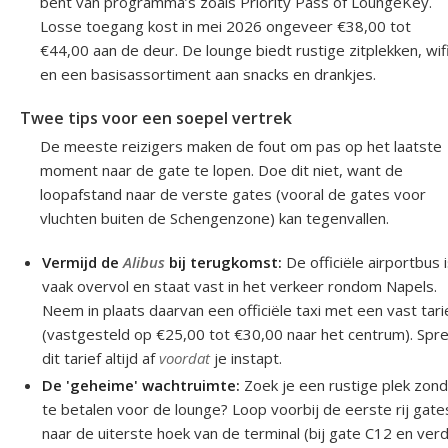
bent van programma’s zoals Priority Pass of LoungeKey.
Losse toegang kost in mei 2026 ongeveer €38,00 tot
€44,00 aan de deur. De lounge biedt rustige zitplekken, wif
en een basisassortiment aan snacks en drankjes.
Twee tips voor een soepel vertrek
De meeste reizigers maken de fout om pas op het laatste
moment naar de gate te lopen. Doe dit niet, want de
loopafstand naar de verste gates (vooral de gates voor
vluchten buiten de Schengenzone) kan tegenvallen.
Vermijd de
Alibus
bij terugkomst:
De officiële airportbus 
vaak overvol en staat vast in het verkeer rondom Napels.
Neem in plaats daarvan een officiële taxi met een vast tari
(vastgesteld op €25,00 tot €30,00 naar het centrum). Spr
dit tarief altijd af
voordat
je instapt.
De 'geheime' wachtruimte:
Zoek je een rustige plek zon
te betalen voor de lounge? Loop voorbij de eerste rij gate
naar de uiterste hoek van de terminal (bij gate C12 en verd