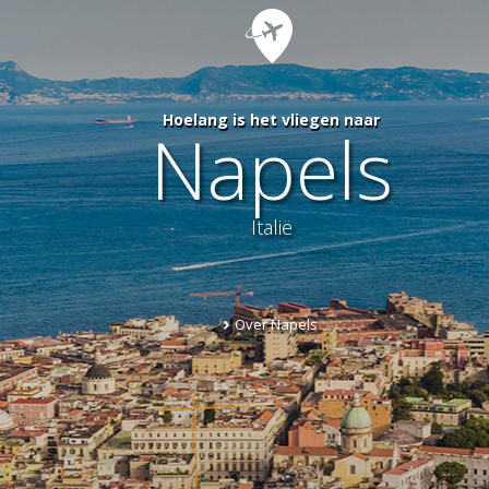
Hoelang is het vliegen naar
Napels
Italië
Over Napels