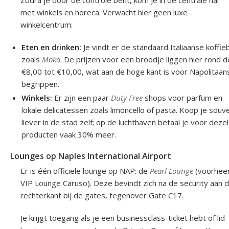
Zodra je door de controle bent, kom je in de centrale hal
met winkels en horeca. Verwacht hier geen luxe
winkelcentrum:
Eten en drinken:
Je vindt er de standaard Italiaanse koffie
zoals
Mokà
. De prijzen voor een broodje liggen hier rond d
€8,00 tot €10,00, wat aan de hoge kant is voor Napolitaan
begrippen.
Winkels:
Er zijn een paar
Duty Free
shops voor parfum en
lokale delicatessen zoals limoncello of pasta. Koop je souv
liever in de stad zelf; op de luchthaven betaal je voor deze
producten vaak 30% meer.
Lounges op Naples International Airport
Er is één officiële lounge op NAP: de
Pearl Lounge
(voorhee
VIP Lounge Caruso). Deze bevindt zich na de security aan 
rechterkant bij de gates, tegenover Gate C17.
Je krijgt toegang als je een businessclass-ticket hebt of lid