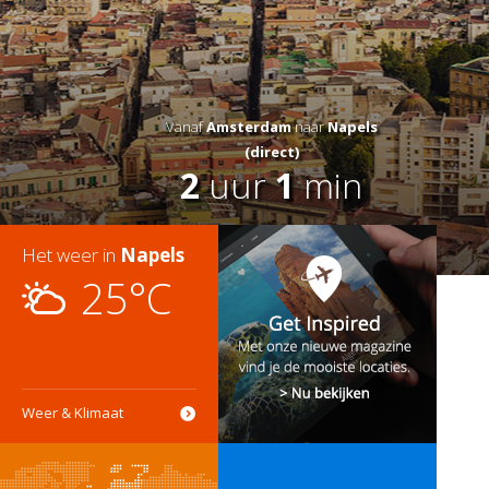
Vanaf
Amsterdam
naar
Napels
(direct)
2
uur
1
min
Het weer in
Napels
25°C
Weer & Klimaat