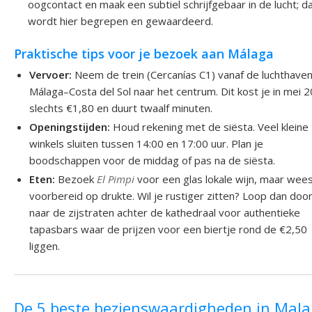
oogcontact en maak een subtiel schrijfgebaar in de lucht; d
wordt hier begrepen en gewaardeerd.
Praktische tips voor je bezoek aan Málaga
Vervoer:
Neem de trein (Cercanías C1) vanaf de luchthave
Málaga–Costa del Sol naar het centrum. Dit kost je in mei 
slechts €1,80 en duurt twaalf minuten.
Openingstijden:
Houd rekening met de siësta. Veel kleine
winkels sluiten tussen 14:00 en 17:00 uur. Plan je
boodschappen voor de middag of pas na de siësta.
Eten:
Bezoek
El Pimpi
voor een glas lokale wijn, maar wee
voorbereid op drukte. Wil je rustiger zitten? Loop dan doo
naar de zijstraten achter de kathedraal voor authentieke
tapasbars waar de prijzen voor een biertje rond de €2,50
liggen.
De 5 beste bezienswaardigheden in Mal