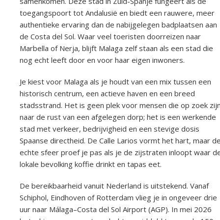
samenkomen. Deze stad in Zuid-Spanje fungeert als de
toegangspoort tot Andalusië en biedt een rauwere, meer
authentieke ervaring dan de nabijgelegen badplaatsen aan
de Costa del Sol. Waar veel toeristen doorreizen naar
Marbella of Nerja, blijft Malaga zelf staan als een stad die
nog echt leeft door en voor haar eigen inwoners.
Je kiest voor Malaga als je houdt van een mix tussen een
historisch centrum, een actieve haven en een breed
stadsstrand. Het is geen plek voor mensen die op zoek zij
naar de rust van een afgelegen dorp; het is een werkende
stad met verkeer, bedrijvigheid en een stevige dosis
Spaanse directheid. De Calle Larios vormt het hart, maar d
echte sfeer proef je pas als je de zijstraten inloopt waar d
lokale bevolking koffie drinkt en tapas eet.
De bereikbaarheid vanuit Nederland is uitstekend. Vanaf
Schiphol, Eindhoven of Rotterdam vlieg je in ongeveer drie
uur naar Málaga–Costa del Sol Airport (AGP). In mei 2026