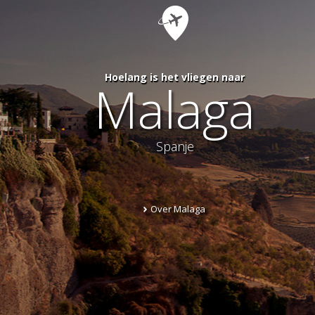
Hoelang is het vliegen naar
Malaga
Spanje
Over Malaga