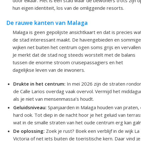
door elkaar. Het is een stad waar de bewoners trots zijn o
hun eigen identiteit, los van de omliggende resorts.
De rauwe kanten van Malaga
Malaga is geen gepolijste ansichtkaart en dat is precies wa
de stad interessant maakt. De havengebieden en sommige
wijken net buiten het centrum ogen soms grijs en vervallen
Je merkt dat de stad nog steeds worstelt met de balans
tussen de enorme stroom cruisepassagiers en het
dagelijkse leven van de inwoners.
Drukte in het centrum:
In mei 2026 zijn de straten rond
de Calle Larios overdag vaak overvol. Vermijd het middagu
als je niet van mensenmassa’s houdt.
Geluidsniveau:
Spanjaarden in Malaga houden van praten,
hard ook. Tot diep in de nacht hoor je het geluid van terra
wat in de smalle straten van het oude centrum erg kan gal
De oplossing:
Zoek je rust? Boek een verblijf in de wijk La
Victoria of net iets buiten de toeristische kern. Daar vind j