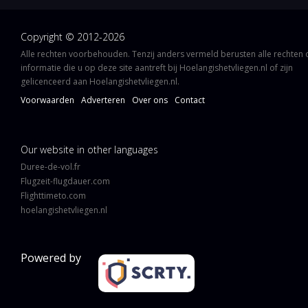
Copyright © 2012-2026
Alle rechten voorbehouden. Tenzij anders vermeld berusten alle rechten
informatie die u op deze site aantreft bij Hoelangishetvliegen.nl of zijn
gelicenceerd aan Hoelangishetvliegen.nl.
Voorwaarden
Adverteren
Over ons
Contact
Our website in other languages
Duree-de-vol.fr
Flugzeit-flugdauer.com
Flighttimeto.com
hoelangishetvliegen.nl
Powered by