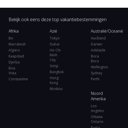
Bekijk ook eens deze top vakantiebestemmingen
Afrika
Azië
Australië/Oceanië
Bo
Tokyo
Auckland
Marrakesh
Dubai
Darwin
Algiers
Ho Chi
Adelaide
Minh
Kaapstad
Bora
City
Bora
Djerba
Sotsji
Wellington
Boa
Bangkok
Vista
Sydney
Hong
Constantine
Perth
Kong
Moskou
Noord
Amerika
Los
Angeles
Ottawa
Ontario
Punta