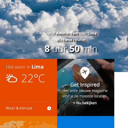
Vanaf
Amsterdam
naar
Lima
(fictieve route)
8
uur
50
min
Het weer in
Lima
22°C
Weer & Klimaat