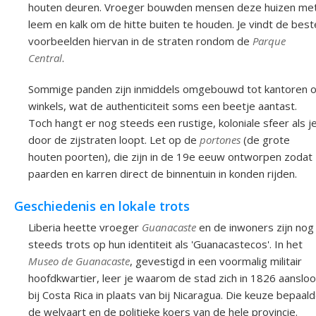
houten deuren. Vroeger bouwden mensen deze huizen me
leem en kalk om de hitte buiten te houden. Je vindt de best
voorbeelden hiervan in de straten rondom de
Parque
Central
.
Sommige panden zijn inmiddels omgebouwd tot kantoren o
winkels, wat de authenticiteit soms een beetje aantast.
Toch hangt er nog steeds een rustige, koloniale sfeer als j
door de zijstraten loopt. Let op de
portones
(de grote
houten poorten), die zijn in de 19e eeuw ontworpen zodat
paarden en karren direct de binnentuin in konden rijden.
Geschiedenis en lokale trots
Liberia heette vroeger
Guanacaste
en de inwoners zijn nog
steeds trots op hun identiteit als 'Guanacastecos'. In het
Museo de Guanacaste
, gevestigd in een voormalig militair
hoofdkwartier, leer je waarom de stad zich in 1826 aansloo
bij Costa Rica in plaats van bij Nicaragua. Die keuze bepaal
de welvaart en de politieke koers van de hele provincie.