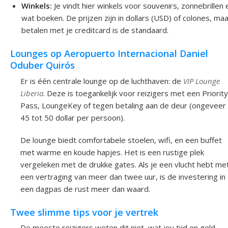
Winkels:
Je vindt hier winkels voor souvenirs, zonnebrillen 
wat boeken. De prijzen zijn in dollars (USD) of colones, ma
betalen met je creditcard is de standaard.
Lounges op Aeropuerto Internacional Daniel
Oduber Quirós
Er is één centrale lounge op de luchthaven: de
VIP Lounge
Liberia
. Deze is toegankelijk voor reizigers met een Priority
Pass, LoungeKey of tegen betaling aan de deur (ongeveer
45 tot 50 dollar per persoon).
De lounge biedt comfortabele stoelen, wifi, en een buffet
met warme en koude hapjes. Het is een rustige plek
vergeleken met de drukke gates. Als je een vlucht hebt me
een vertraging van meer dan twee uur, is de investering in
een dagpas de rust meer dan waard.
Twee slimme tips voor je vertrek
De meeste reizigers weten dit niet, wat jou tijd en geld