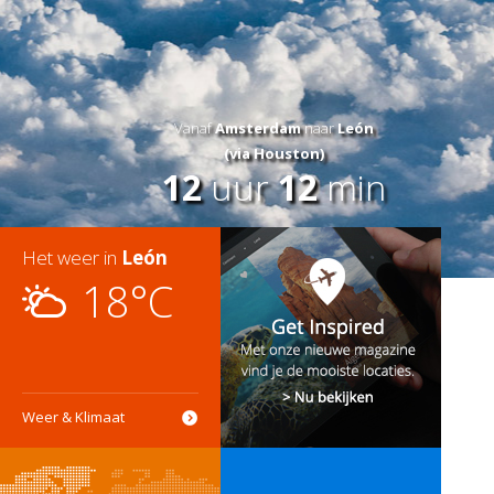
Vanaf
Amsterdam
naar
León
(via Houston)
12
uur
12
min
Het weer in
León
18°C
Weer & Klimaat