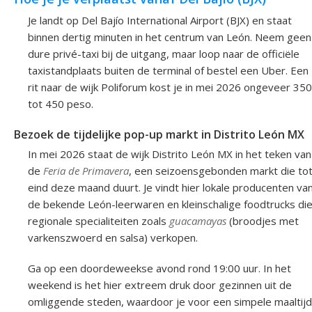
Je landt op Del Bajío International Airport (BJX) en staat
binnen dertig minuten in het centrum van León. Neem geen
dure privé-taxi bij de uitgang, maar loop naar de officiële
taxistandplaats buiten de terminal of bestel een Uber. Een
rit naar de wijk Poliforum kost je in mei 2026 ongeveer 350
tot 450 peso.
Bezoek de tijdelijke pop-up markt in Distrito León MX
In mei 2026 staat de wijk Distrito León MX in het teken van
de
Feria de Primavera
, een seizoensgebonden markt die to
eind deze maand duurt. Je vindt hier lokale producenten va
de bekende León-leerwaren en kleinschalige foodtrucks di
regionale specialiteiten zoals
guacamayas
(broodjes met
varkenszwoerd en salsa) verkopen.
Ga op een doordeweekse avond rond 19:00 uur. In het
weekend is het hier extreem druk door gezinnen uit de
omliggende steden, waardoor je voor een simpele maaltijd