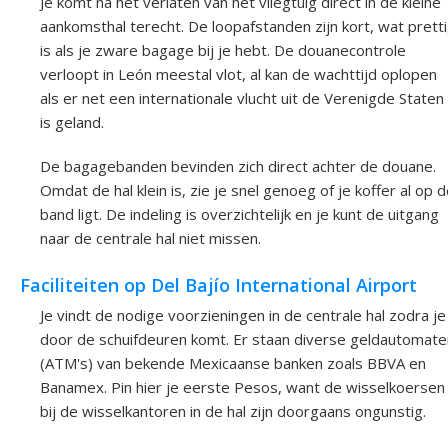
Je komt na het verlaten van het vliegtuig direct in de kleine
aankomsthal terecht. De loopafstanden zijn kort, wat prett
is als je zware bagage bij je hebt. De douanecontrole
verloopt in León meestal vlot, al kan de wachttijd oplopen
als er net een internationale vlucht uit de Verenigde Staten
is geland.
De bagagebanden bevinden zich direct achter de douane.
Omdat de hal klein is, zie je snel genoeg of je koffer al op 
band ligt. De indeling is overzichtelijk en je kunt de uitgang
naar de centrale hal niet missen.
Faciliteiten op Del Bajío International Airport
Je vindt de nodige voorzieningen in de centrale hal zodra je
door de schuifdeuren komt. Er staan diverse geldautomate
(ATM's) van bekende Mexicaanse banken zoals BBVA en
Banamex. Pin hier je eerste Pesos, want de wisselkoersen
bij de wisselkantoren in de hal zijn doorgaans ongunstig.