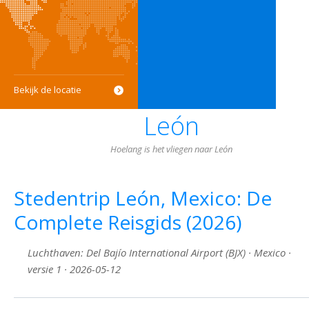
Bekijk de locatie
León
Hoelang is het vliegen naar León
Stedentrip León, Mexico: De
Complete Reisgids (2026)
Luchthaven: Del Bajío International Airport (BJX) · Mexico ·
versie 1 · 2026-05-12