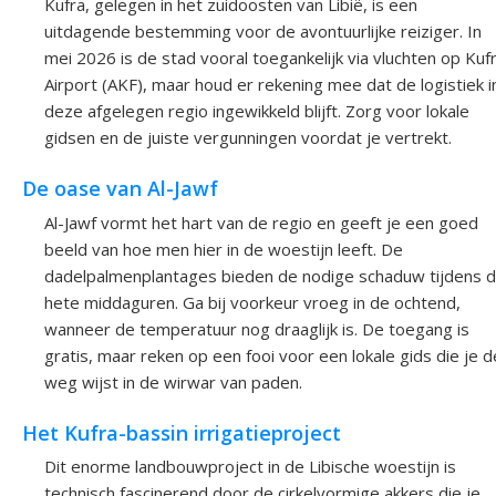
Kufra, gelegen in het zuidoosten van Libië, is een
uitdagende bestemming voor de avontuurlijke reiziger. In
mei 2026 is de stad vooral toegankelijk via vluchten op Kuf
Airport (AKF), maar houd er rekening mee dat de logistiek i
deze afgelegen regio ingewikkeld blijft. Zorg voor lokale
gidsen en de juiste vergunningen voordat je vertrekt.
De oase van Al-Jawf
Al-Jawf vormt het hart van de regio en geeft je een goed
beeld van hoe men hier in de woestijn leeft. De
dadelpalmenplantages bieden de nodige schaduw tijdens 
hete middaguren. Ga bij voorkeur vroeg in de ochtend,
wanneer de temperatuur nog draaglijk is. De toegang is
gratis, maar reken op een fooi voor een lokale gids die je d
weg wijst in de wirwar van paden.
Het Kufra-bassin irrigatieproject
Dit enorme landbouwproject in de Libische woestijn is
technisch fascinerend door de cirkelvormige akkers die je