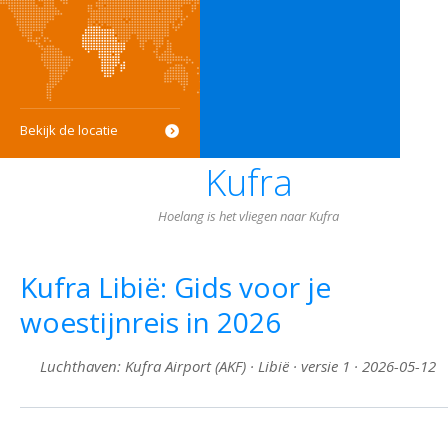
Bekijk de locatie
Kufra
Hoelang is het vliegen naar Kufra
Kufra Libië: Gids voor je
woestijnreis in 2026
Luchthaven: Kufra Airport (AKF) · Libië · versie 1 · 2026-05-12