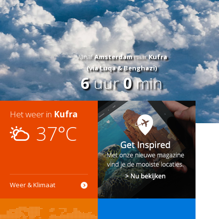
Vanaf
Amsterdam
naar
Kufra
(via Luqa & Benghazi)
6
uur
0
min
Het weer in
Kufra
37°C
Weer & Klimaat