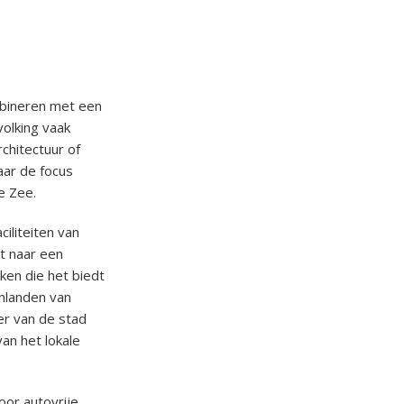
ombineren met een
volking vaak
chitectuur of
aar de focus
e Zee.
ciliteiten van
ot naar een
kken die het biedt
enlanden van
er van de stad
van het lokale
oor autovrije