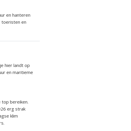
duur en hanteren
 toeristen en
e hier landt op
tuur en maritieme
 top bereiken.
026 erg strak
agse klim
rs.