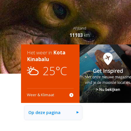
Afstand
11103
km
Het weer in
Kota
Kinabalu
25°C
Weer & Klimaat
Op deze pagina
▾