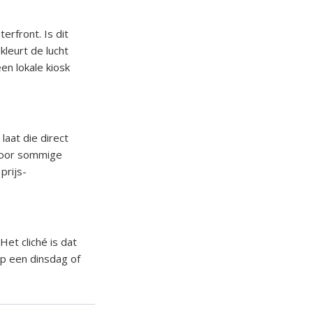
rfront. Is dit
kleurt de lucht
en lokale kiosk
 laat die direct
 voor sommige
prijs-
et cliché is dat
 op een dinsdag of