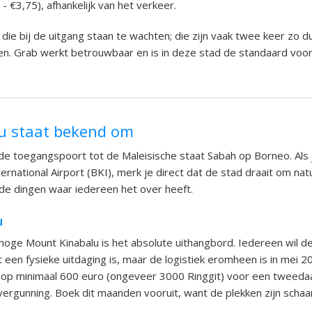
- €3,75), afhankelijk van het verkeer.
 die bij de uitgang staan te wachten; die zijn vaak twee keer zo 
en. Grab werkt betrouwbaar en is in deze stad de standaard voor
u staat bekend om
 de toegangspoort tot de Maleisische staat Sabah op Borneo. Als j
ternational Airport (BKI), merk je direct dat de stad draait om na
n de dingen waar iedereen het over heeft.
u
oge Mount Kinabalu is het absolute uithangbord. Iedereen wil de
t een fysieke uitdaging is, maar de logistiek eromheen is in mei 2
 op minimaal 600 euro (ongeveer 3000 Ringgit) voor een tweeda
 vergunning. Boek dit maanden vooruit, want de plekken zijn schaa