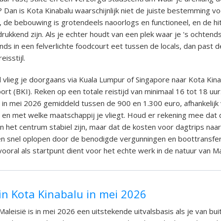
? Dan is Kota Kinabalu waarschijnlijk niet de juiste bestemming vo
s, de bebouwing is grotendeels naoorlogs en functioneel, en de hit
drukkend zijn. Als je echter houdt van een plek waar je 's ochten
onds in een felverlichte foodcourt eet tussen de locals, dan past 
eisstijl.
 vlieg je doorgaans via Kuala Lumpur of Singapore naar Kota Kina
port (BKI). Reken op een totale reistijd van minimaal 16 tot 18 uur
t in mei 2026 gemiddeld tussen de 900 en 1.300 euro, afhankelijk
 en met welke maatschappij je vliegt. Houd er rekening mee dat 
 het centrum stabiel zijn, maar dat de kosten voor dagtrips naar
en snel oplopen door de benodigde vergunningen en boottransfer
vooral als startpunt dient voor het echte werk in de natuur van M
in Kota Kinabalu in mei 2026
Maleisië is in mei 2026 een uitstekende uitvalsbasis als je van bui