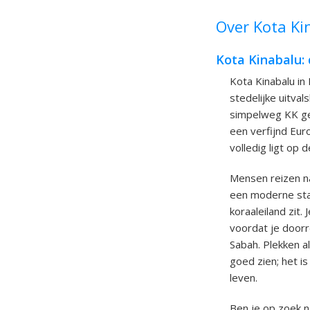
Over Kota Kin
Kota Kinabalu:
Kota Kinabalu in 
stedelijke uitva
simpelweg KK gen
een verfijnd Eur
volledig ligt op
Mensen reizen naa
een moderne stad
koraaleiland zit.
voordat je doorr
Sabah. Plekken a
goed zien; het is
leven.
Ben je op zoek n