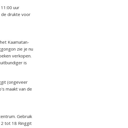
 11:00 uur
 de drukte voor
 het Kaamatan-
nggongon zie je nu
 koeken verkopen.
uitbundiger is
ggit (ongeveer
to's maakt van de
 centrum. Gebruik
12 tot 18 Ringgit