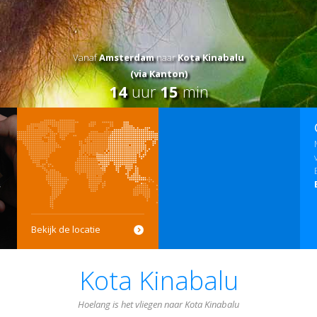
Vanaf
Amsterdam
naar
Kota Kinabalu
(via Kanton)
14
uur
15
min
Bekijk de locatie
Kota Kinabalu
Hoelang is het vliegen naar Kota Kinabalu