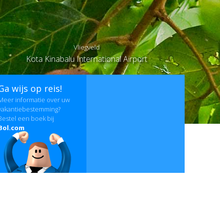
Vliegveld
Kota Kinabalu International Airport
Ga wijs op reis!
Meer informatie over uw
vakantiebestemming?
Bestel een boek bij
Bol.com