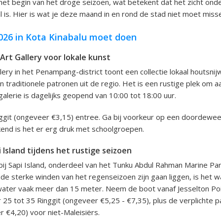
 het begin van het droge seizoen, wat betekent dat het zicht ond
l is. Hier is wat je deze maand in en rond de stad niet moet miss
2026 in Kota Kinabalu moet doen
rt Gallery voor lokale kunst
lery in het Penampang-district toont een collectie lokaal houtsn
n traditionele patronen uit de regio. Het is een rustige plek om a
alerie is dagelijks geopend van 10:00 tot 18:00 uur.
nggit (ongeveer €3,15) entree. Ga bij voorkeur op een doordewe
end is het er erg druk met schoolgroepen.
i Island tijdens het rustige seizoen
 bij Sapi Island, onderdeel van het Tunku Abdul Rahman Marine Park
de sterke winden van het regenseizoen zijn gaan liggen, is het w
water vaak meer dan 15 meter. Neem de boot vanaf Jesselton Poi
 25 tot 35 Ringgit (ongeveer €5,25 - €7,35), plus de verplichte 
r €4,20) voor niet-Maleisiërs.