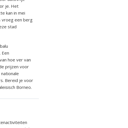
or je. Het
te kan in mei
ds vroeg een berg
deze stad
balu
. Een
 van hoe ver van
de prijzen voor
 nationale
s. Bereid je voor
aleisisch Borneo.
tenactiviteiten