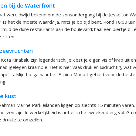
n bij de Waterfront
aat wereldwijd bekend om de zonsondergang bij de Jesselton Wate
. Is het de moeite waard? Ja, mits je op tijd bent. Rond 18:00 uur 
rmijd de dure restaurants aan de boulevard; haal een biertje bij e
 zitten.
 zeevruchten
Kota Kinabalu zijn legendarisch. Je kiest je eigen vis of krab uit en
 nabijgelegen kraampje. Het is hier vaak druk en luidruchtig, wat
el is. Mijn tip: ga naar het Filipino Market gebied voor de beste 
ing.
e kust
ahman Marine Park eilanden liggen op slechts 15 minuten varen. H
adijzen zijn. In werkelijkheid is het er in het weekend erg vol. Ga
drukte te omzeilen.