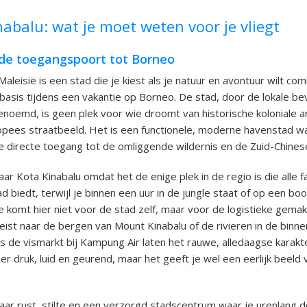
abalu: wat je moet weten voor je vliegt
 de toegangspoort tot Borneo
Maleisië is een stad die je kiest als je natuur en avontuur wilt c
lsbasis tijdens een vakantie op Borneo. De stad, door de lokale be
oemd, is geen plek voor wie droomt van historische koloniale ar
opees straatbeeld. Het is een functionele, moderne havenstad w
 de directe toegang tot de omliggende wildernis en de Zuid-Chines
r Kota Kinabalu omdat het de enige plek in de regio is die alle fa
 biedt, terwijl je binnen een uur in de jungle staat of op een bo
 Je komt hier niet voor de stad zelf, maar voor de logistieke gema
eist naar de bergen van Mount Kinabalu of de rivieren in de binn
ls de vismarkt bij Kampung Air laten het rauwe, alledaagse karakt
 er druk, luid en geurend, maar het geeft je wel een eerlijk beeld 
aar rust, stilte en een verzorgd stadscentrum waar je urenlang d