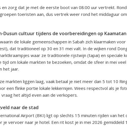
en zorg dat je met de eerste boot van 08:00 uur vertrekt. Rond
groepen toeristen aan, dus vertrek weer rond het middaguur om
n-Dusun cultuur tijdens de voorbereidingen op Kaamatan
 waarin de lokale gemeenschappen in Sabah zich klaarmaken voor
est), dat traditioneel op 30 en 31 mei valt. In de wijken rond Do
 marktkraampjes waar ze traditionele rijstwijn (tapai) en speciale
 tijd om lokale markten te bezoeken, omdat de sfeer in mei veel 
n het jaar.
ze markten liggen laag, vaak betaal je niet meer dan 5 tot 10 Rin
or een flinke portie lokale lekkernijen. Wees respectvol als je fo
 vraag het altijd even aan de verkopers.
gveld naar de stad
ernational Airport (BKI) ligt op slechts 15 minuten rijden van het
 je vervoer naar je hotel. Een rit kost je in mei 2026 gemiddeld 