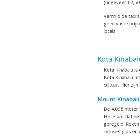
(ongeveer €2,50 
Vermijd de taxi's
geen vaste prijz
locals.
Kota Kinabal
Kota Kinabalu is
Kota Kinabalu In
cultuur. Hier zij
Mount Kinabal
De 4.095 meter h
Het klopt dat he
geregeld. Reken
inclusief gids en