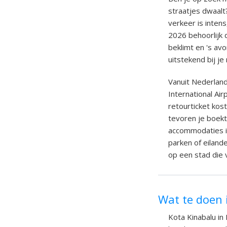
straatjes dwaalt
verkeer is inten
2026 behoorlijk 
beklimt en 's av
uitstekend bij je r
Vanuit Nederland
International Air
retourticket kos
tevoren je boekt
accommodaties in
parken of eiland
op een stad die 
Wat te doen 
Kota Kinabalu in 