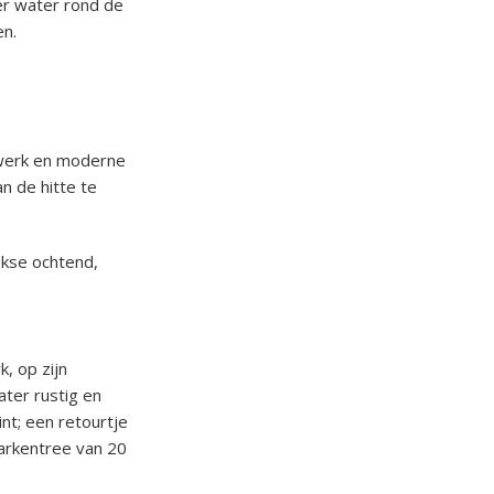
er water rond de
en.
ijwerk en moderne
an de hitte te
ekse ochtend,
, op zijn
ater rustig en
nt; een retourtje
parkentree van 20