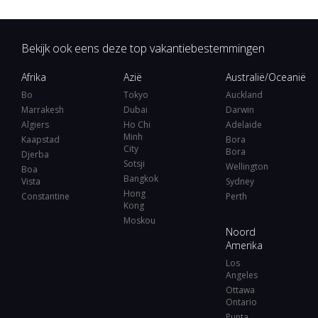
Bekijk ook eens deze top vakantiebestemmingen
Afrika
Azië
Australië/Oceanië
Bo
Tokyo
Auckland
Marrakesh
Dubai
Darwin
Algiers
Ho Chi
Adelaide
Minh
Kaapstad
Bora
City
Bora
Djerba
Sotsji
Wellington
Boa
Bangkok
Vista
Sydney
Hong
Constantine
Perth
Kong
Moskou
Noord
Amerika
Los
Angeles
Ottawa
Ontario
Punta