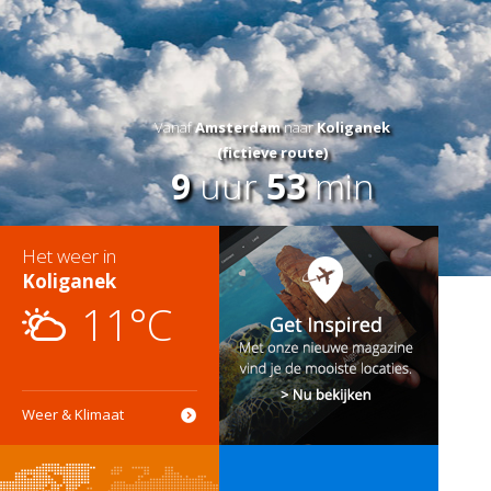
Vanaf
Amsterdam
naar
Koliganek
(fictieve route)
9
uur
53
min
Het weer in
Koliganek
11°C
Weer & Klimaat