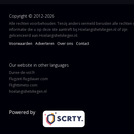
Copyright © 2012-2026
Alle rechten voorbehouden. Tenzij anders vermeld berusten alle rechten
informatie die u op deze site aantreft bij Hoelangishetvliegen.nl of zijn
gelicenceerd aan Hoelangishetvliegen.nl.
Voorwaarden
Adverteren
Over ons
Contact
Our website in other languages
Duree-de-vol.fr
Flugzeit-flugdauer.com
Flighttimeto.com
hoelangishetvliegen.nl
Powered by