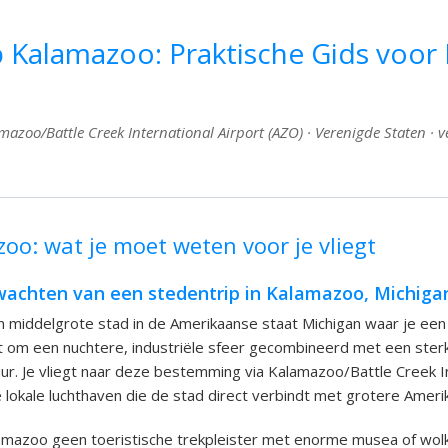
p Kalamazoo: Praktische Gids voor
azoo/Battle Creek International Airport (AZO) · Verenigde Staten · ve
oo: wat je moet weten voor je vliegt
wachten van een stedentrip in Kalamazoo, Michiga
 middelgrote stad in de Amerikaanse staat Michigan waar je een
it om een nuchtere, industriële sfeer gecombineerd met een ster
tuur. Je vliegt naar deze bestemming via Kalamazoo/Battle Creek I
e lokale luchthaven die de stad direct verbindt met grotere Amer
lamazoo geen toeristische trekpleister met enorme musea of wo