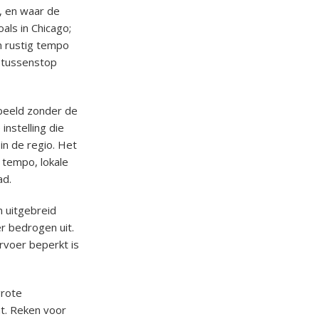
, en waar de
als in Chicago;
en rustig tempo
s tussenstop
beeld zonder de
instelling die
in de regio. Het
 tempo, lokale
ad.
 uitgebreid
r bedrogen uit.
rvoer beperkt is
grote
ht. Reken voor