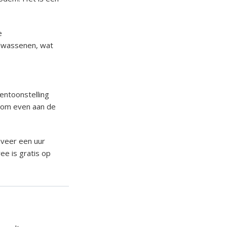
e
olwassenen, wat
tentoonstelling
k om even aan de
eveer een uur
ree is gratis op