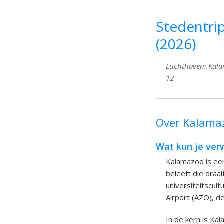
Stedentri
(2026)
Luchthaven: Kalam
12
Over Kalamaz
Wat kun je ver
Kalamazoo is een
beleeft die draa
universiteitscul
Airport (AZO), d
In de kern is Ka