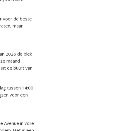
ur voor de beste
raten, maar
van 2026 de plek
deze maand
uit de buurt van
 dag tussen 14:00
ijzen voor een
 Avenue in volle
bodem. Het is een