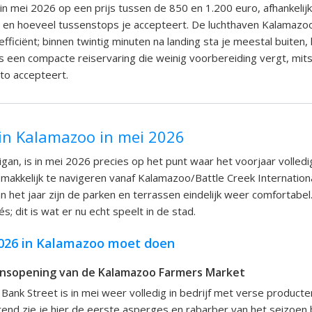
 in mei 2026 op een prijs tussen de 850 en 1.200 euro, afhankelij
t en hoeveel tussenstops je accepteert. De luchthaven Kalamazo
 efficiënt; binnen twintig minuten na landing sta je meestal buiten
t is een compacte reiservaring die weinig voorbereiding vergt, mit
to accepteert.
in Kalamazoo in mei 2026
gan, is in mei 2026 precies op het punt waar het voorjaar volledi
 makkelijk te navigeren vanaf Kalamazoo/Battle Creek Internationa
an het jaar zijn de parken en terrassen eindelijk weer comfortabe
és; dit is wat er nu echt speelt in de stad.
2026 in Kalamazoo moet doen
ensopening van de Kalamazoo Farmers Market
Bank Street is in mei weer volledig in bedrijf met verse producten
nd zie je hier de eerste asperges en rabarber van het seizoen b