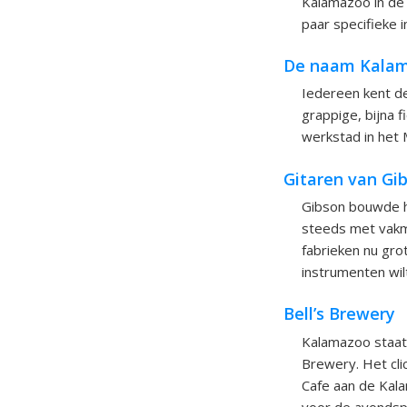
Kalamazoo in de 
paar specifieke i
De naam Kala
Iedereen kent d
grappige, bijna f
werkstad in het 
Gitaren van Gi
Gibson bouwde h
steeds met vakma
fabrieken nu gr
instrumenten wilt
Bell’s Brewery
Kalamazoo staat
Brewery. Het clic
Cafe aan de Kala
voor de avondspi