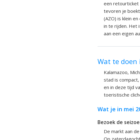
een retourticket
tevoren je boek
(AZO) is klein en
in te rijden. He
aan een eigen au
Wat te doen 
Kalamazoo, Michi
stad is compact,
en in deze tijd v
toeristische clich
Wat je in mei 
Bezoek de seizo
De markt aan de 
Op zaterdagochte