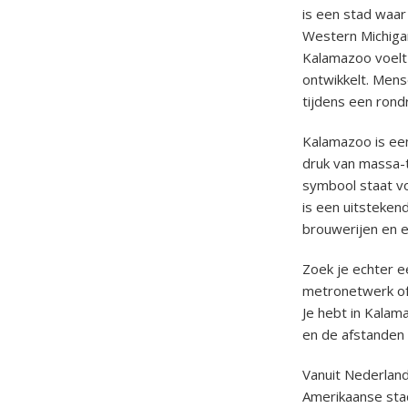
is een stad waar
Western Michigan
Kalamazoo voelt 
ontwikkelt. Mens
tijdens een rond
Kalamazoo is ee
druk van massa-to
symbool staat vo
is een uitsteken
brouwerijen en ee
Zoek je echter 
metronetwerk of 
Je hebt in Kalam
en de afstanden 
Vanuit Nederland
Amerikaanse stad