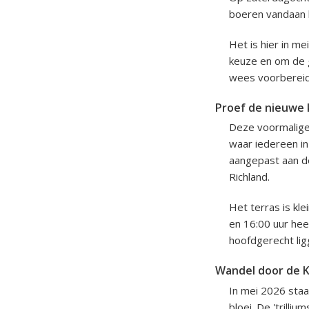
boeren vandaan
Het is hier in m
keuze en om de g
wees voorbereid
Proef de nieuwe k
Deze voormalige 
waar iedereen i
aangepast aan de
Richland.
Het terras is kl
en 16:00 uur hee
hoofdgerecht lig
Wandel door de K
In mei 2026 sta
bloei. De 'trill