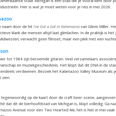
Amerikaanse staat Michigan is een stad die je vooral kent door p
ndustrieën. Hier is wat je moet weten voor je reis in mei 2026.
mazoo
e naam door de hit
I've Got a Gal in Kalamazoo
van Glenn Miller. He
ictieve klank die mensen altijd laat glimlachen. In de praktijk is h
Midwesten; verwacht geen filmset, maar een plek met een nuchter
bson
ier tot 1984 zijn beroemde gitaren. Veel verzamelaars associër
nschap en muziekgeschiedenis. Het klopt dat dit DNA in de stad z
otendeels verdwenen. Bezoek het Kalamazoo Valley Museum als j
 zien.
 tegenwoordig op de kaart door de craft beer-scene, aangevoerd
hé dat dit de bierhoofdstad van Michigan is, klopt volledig. Ga na
mazoo Avenue voor een Two Hearted Ale; het is hier in mei vaak
ts.