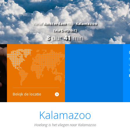
Vanaf
Amsterdam
naar
Kalamazoo
(via Detroit)
8
uur
41
min
Bekijk de locatie
Kalamazoo
Hoelang is het vliegen naar Kalamazoo