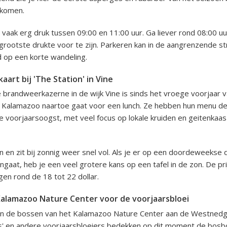
 komen.
ei vaak erg druk tussen 09:00 en 11:00 uur. Ga liever rond 08:00 u
rootste drukte voor te zijn. Parkeren kan in de aangrenzende st
 op een korte wandeling.
aart bij 'The Station' in Vine
brandweerkazerne in de wijk Vine is sinds het vroege voorjaar 
n Kalamazoo naartoe gaat voor een lunch. Ze hebben hun menu 
 voorjaarsoogst, met veel focus op lokale kruiden en geitenkaas 
ein en zit bij zonnig weer snel vol. Als je er op een doordeweekse
ngaat, heb je een veel grotere kans op een tafel in de zon. De pr
gen rond de 18 tot 22 dollar.
alamazoo Nature Center voor de voorjaarsbloei
an de bossen van het Kalamazoo Nature Center aan de Westnedge
iums' en andere voorjaarsbloeiers bedekken op dit moment de bos