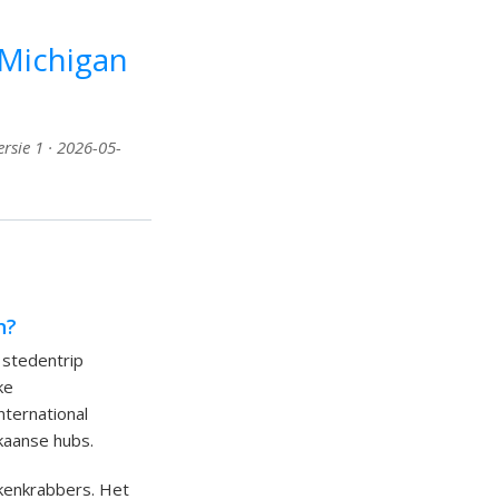
 Michigan
rsie 1 · 2026-05-
n?
 stedentrip
ke
nternational
ikaanse hubs.
lkenkrabbers. Het