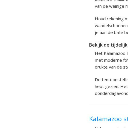
van de weinige mo
Houd rekening m
wandelschoenen a
je aan de balie b
Bekijk de tijdelij
Het Kalamazoo In
met moderne foto
drukte van de st
De tentoonstelli
hebt gezien. Het 
donderdagavonde
Kalamazoo s