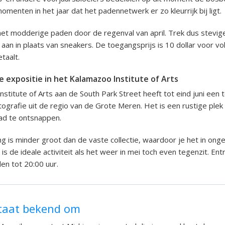
menten in het jaar dat het padennetwerk er zo kleurrijk bij ligt.
et modderige paden door de regenval van april. Trek dus stevig
an in plaats van sneakers. De toegangsprijs is 10 dollar voor v
etaalt.
ke expositie in het Kalamazoo Institute of Arts
stitute of Arts aan de South Park Street heeft tot eind juni een 
grafie uit de regio van de Grote Meren. Het is een rustige ple
ad te ontsnappen.
ng is minder groot dan de vaste collectie, waardoor je het in ong
is de ideale activiteit als het weer in mei toch even tegenzit. Ent
n tot 20:00 uur.
taat bekend om