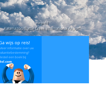
Vliegveld
Kalamazoo/Battle Creek International Airport
Ga wijs op reis!
Meer informatie over uw
vakantiebestemming?
Bestel een boek bij
Bol.com