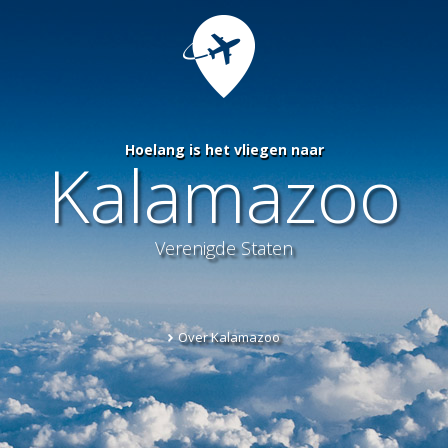
Hoelang is het vliegen naar
Kalamazoo
Verenigde Staten
Over Kalamazoo