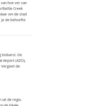
k van hoe ver van
o/Battle Creek
, klaar om de stad
s je de behoefte
g losbarst. De
l Airport (AZO),
l. Vergeet de
 uit de regio.
ij de lokale