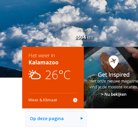
Afstand
6504
km
Het weer in
Kalamazoo
26°C
Weer & Klimaat
Op deze pagina
▾