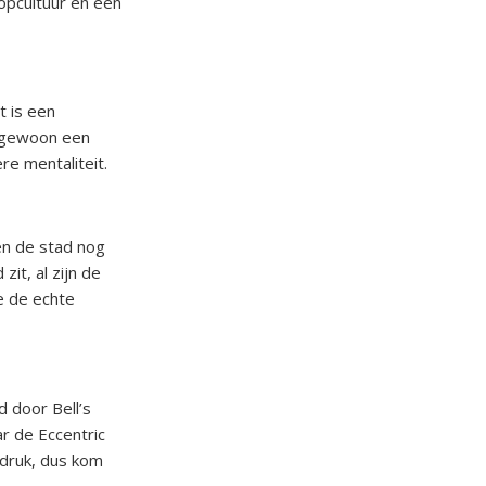
opcultuur en een
t is een
et gewoon een
e mentaliteit.
en de stad nog
it, al zijn de
e de echte
 door Bell’s
ar de Eccentric
 druk, dus kom