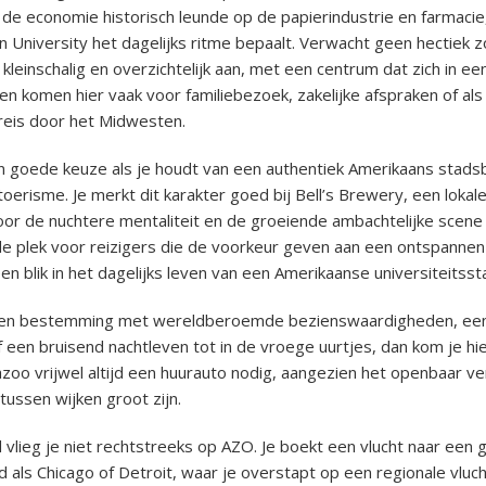
 de economie historisch leunde op de papierindustrie en farmacie
 University het dagelijks ritme bepaalt. Verwacht geen hectiek zo
kleinschalig en overzichtelijk aan, met een centrum dat zich in e
en komen hier vaak voor familiebezoek, zakelijke afspraken of al
reis door het Midwesten.
n goede keuze als je houdt van een authentiek Amerikaans stads
erisme. Je merkt dit karakter goed bij Bell’s Brewery, een lokale 
or de nuchtere mentaliteit en de groeiende ambachtelijke scene 
de plek voor reizigers die de voorkeur geven aan een ontspannen
n blik in het dagelijks leven van een Amerikaanse universiteitsst
een bestemming met wereldberoemde bezienswaardigheden, een
een bruisend nachtleven tot in de vroege uurtjes, dan kom je hie
azoo vrijwel altijd een huurauto nodig, aangezien het openbaar ve
tussen wijken groot zijn.
 vlieg je niet rechtstreeks op AZO. Je boekt een vlucht naar een 
 als Chicago of Detroit, waar je overstapt op een regionale vluc