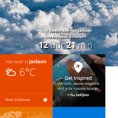
Vanaf
Amsterdam
naar
Jackson
(via Reykjavik & Denver)
12
uur
21
min
Het weer in
Jackson
6°C
Weer & Klimaat