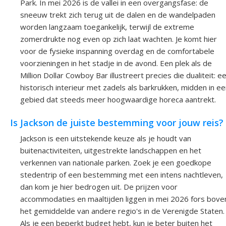
Park. In mei 2026 is de vallei in een overgangsfase: de
sneeuw trekt zich terug uit de dalen en de wandelpaden
worden langzaam toegankelijk, terwijl de extreme
zomerdrukte nog even op zich laat wachten. Je komt hier
voor de fysieke inspanning overdag en de comfortabele
voorzieningen in het stadje in de avond. Een plek als de
Million Dollar Cowboy Bar illustreert precies die dualiteit: e
historisch interieur met zadels als barkrukken, midden in e
gebied dat steeds meer hoogwaardige horeca aantrekt.
Is Jackson de juiste bestemming voor jouw reis?
Jackson is een uitstekende keuze als je houdt van
buitenactiviteiten, uitgestrekte landschappen en het
verkennen van nationale parken. Zoek je een goedkope
stedentrip of een bestemming met een intens nachtleven,
dan kom je hier bedrogen uit. De prijzen voor
accommodaties en maaltijden liggen in mei 2026 fors bove
het gemiddelde van andere regio's in de Verenigde Staten.
Als je een beperkt budget hebt, kun je beter buiten het