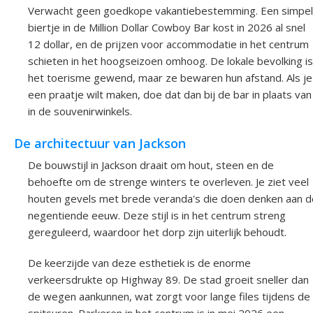
Verwacht geen goedkope vakantiebestemming. Een simpel
biertje in de Million Dollar Cowboy Bar kost in 2026 al snel
12 dollar, en de prijzen voor accommodatie in het centrum
schieten in het hoogseizoen omhoog. De lokale bevolking is
het toerisme gewend, maar ze bewaren hun afstand. Als je
een praatje wilt maken, doe dat dan bij de bar in plaats van
in de souvenirwinkels.
De architectuur van Jackson
De bouwstijl in Jackson draait om hout, steen en de
behoefte om de strenge winters te overleven. Je ziet veel
houten gevels met brede veranda's die doen denken aan d
negentiende eeuw. Deze stijl is in het centrum streng
gereguleerd, waardoor het dorp zijn uiterlijk behoudt.
De keerzijde van deze esthetiek is de enorme
verkeersdrukte op Highway 89. De stad groeit sneller dan
de wegen aankunnen, wat zorgt voor lange files tijdens de
spitsuren. Parkeren in het centrum is in mei 2026 een