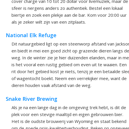
cover charge van 10 tot 20 dollar voor livemuziek, maar de
sfeer is nergens anders zo authentiek. Bestel een lokaal
biertje en zoek een plekje aan de bar. Kom voor 20:00 uur
als je zeker wilt zijn van een zitplaats.
National Elk Refuge
Dit natuurgebied ligt op een steenworp afstand van Jackso
en biedt in mei een goed zicht op grazende dieren langs d
weg. In de winter zie je hier duizenden elanden, maar in me
is het vooral een rustig gebied om even uit te waaien. Een
rit door het gebied kost je niets, tenzij je een betaalde sle
of wagentocht boekt. Neem een verrekijker mee, want de
dieren houden vaak afstand van de weg.
Snake River Brewing
Als je na een lange dag in de omgeving trek hebt, is dit de
plek voor een stevige maaltijd en eigen gebrouwen bier.
Het is de oudste brouwerij van Wyoming en staat bekend
om de goede prijs-kwaliteitverhouding. Reken op ongevee