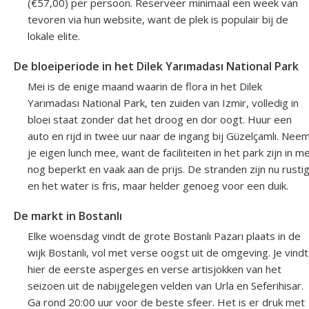
(€57,00) per persoon. Reserveer minimaal een week van
tevoren via hun website, want de plek is populair bij de
lokale elite.
De bloeiperiode in het Dilek Yarımadası National Park
Mei is de enige maand waarin de flora in het Dilek
Yarımadası National Park, ten zuiden van Izmir, volledig in
bloei staat zonder dat het droog en dor oogt. Huur een
auto en rijd in twee uur naar de ingang bij Güzelçamlı. Nee
je eigen lunch mee, want de faciliteiten in het park zijn in me
nog beperkt en vaak aan de prijs. De stranden zijn nu rusti
en het water is fris, maar helder genoeg voor een duik.
De markt in Bostanlı
Elke woensdag vindt de grote Bostanlı Pazarı plaats in de
wijk Bostanlı, vol met verse oogst uit de omgeving. Je vindt
hier de eerste asperges en verse artisjokken van het
seizoen uit de nabijgelegen velden van Urla en Seferihisar.
Ga rond 20:00 uur voor de beste sfeer. Het is er druk met