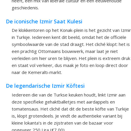
heeft, een mix van liberale cultuur en een eeuwenoude
geschiedenis.
De iconische Izmir Saat Kulesi
De klokkentoren op het Konak-plein is het gezicht van Izmir
in Turkije. Iedereen kent dit beeld, omdat het de officiële
symboolwaarde van de stad draagt. Het cliché klopt: het is
een prachtig Ottomaans bouwwerk, maar laat je niet
verleiden om hier uren te blijven. Het plein is extreem druk
en staat vol verkeer, dus maak je foto en loop direct door
naar de Kemeraltı-markt.
De legendarische Izmir Köftesi
Iedereen die van de Turkse keuken houdt, linkt Izmir aan
deze specifieke gehaktballetjes met aardappels en
tomatensaus. Het cliché dat dit de beste köfte van Turkije
is, klopt grotendeels. Je vindt de authentieke variant bij
kleine lokanta’s in de zijstraten van de bazaar voor
ongeveer 250 Lira (€7,00).