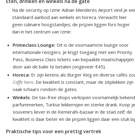
Eten, drinken en winkels na de gate
Na de security op Izmir Adnan Menderes Airport vind je ee
standaard aanbod aan winkels en horeca. Verwacht hier
geen culinaire hoogstandjes; de prijzen liggen fors hoger
dan in het centrum van Izmir.
Primeclass Lounge:
Dit is de voornaamste lounge voor
internationale reizigers. Je krijgt toegang met een Priority
Pass, Business Class tickets van bepaalde maatschappijen
door aan de balie te betalen (ongeveer €45).
Horeca:
Er zijn ketens als Burger King en diverse cafés zo
Caffe Nero
. De kwaliteit is constant, maar de zitplekken zijn
vaak schaars rondom de gates.
Winkels:
De tax-free shops verkopen voornamelijk beken
parfummerken, Turkse lekkernijen en sterke drank. Koop j
souvenirs liever in de Kemeraltı-bazaar in de stad zelf; de
kwaliteit is daar beter en de prijzen liggen daar een stuk la
Praktische tips voor een prettig vertrek