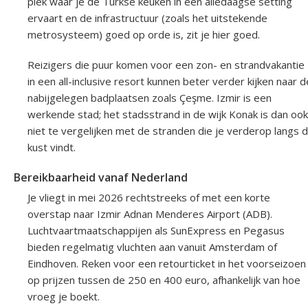
plek waar je de Turkse keuken in een alledaagse setting
ervaart en de infrastructuur (zoals het uitstekende
metrosysteem) goed op orde is, zit je hier goed.
Reizigers die puur komen voor een zon- en strandvakantie
in een all-inclusive resort kunnen beter verder kijken naar d
nabijgelegen badplaatsen zoals Çeşme. Izmir is een
werkende stad; het stadsstrand in de wijk Konak is dan ook
niet te vergelijken met de stranden die je verderop langs 
kust vindt.
Bereikbaarheid vanaf Nederland
Je vliegt in mei 2026 rechtstreeks of met een korte
overstap naar Izmir Adnan Menderes Airport (ADB).
Luchtvaartmaatschappijen als SunExpress en Pegasus
bieden regelmatig vluchten aan vanuit Amsterdam of
Eindhoven. Reken voor een retourticket in het voorseizoen
op prijzen tussen de 250 en 400 euro, afhankelijk van hoe
vroeg je boekt.