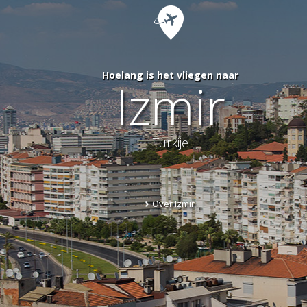
Hoelang is het vliegen naar
Izmir
Turkije
Over Izmir