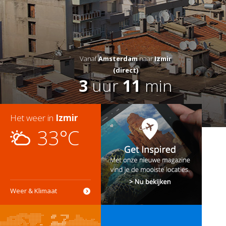
Vanaf
Amsterdam
naar
Izmir
(direct)
3
uur
11
min
Het weer in
Izmir
33°C
Weer & Klimaat