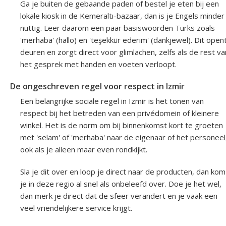
Ga je buiten de gebaande paden of bestel je eten bij een
lokale kiosk in de Kemeraltı-bazaar, dan is je Engels minder
nuttig. Leer daarom een paar basiswoorden Turks zoals
'merhaba' (hallo) en 'teşekkür ederim' (dankjewel). Dit open
deuren en zorgt direct voor glimlachen, zelfs als de rest va
het gesprek met handen en voeten verloopt.
De ongeschreven regel voor respect in Izmir
Een belangrijke sociale regel in Izmir is het tonen van
respect bij het betreden van een privédomein of kleinere
winkel. Het is de norm om bij binnenkomst kort te groeten
met 'selam' of 'merhaba' naar de eigenaar of het personeel
ook als je alleen maar even rondkijkt.
Sla je dit over en loop je direct naar de producten, dan kom
je in deze regio al snel als onbeleefd over. Doe je het wel,
dan merk je direct dat de sfeer verandert en je vaak een
veel vriendelijkere service krijgt.