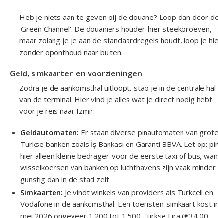
Heb je niets aan te geven bij de douane? Loop dan door d
'Green Channel'. De douaniers houden hier steekproeven,
maar zolang je je aan de standaardregels houdt, loop je hi
zonder oponthoud naar buiten.
Geld, simkaarten en voorzieningen
Zodra je de aankomsthal uitloopt, stap je in de centrale hal
van de terminal. Hier vind je alles wat je direct nodig hebt
voor je reis naar Izmir:
Geldautomaten:
Er staan diverse pinautomaten van grot
Turkse banken zoals İş Bankası en Garanti BBVA. Let op: pi
hier alleen kleine bedragen voor de eerste taxi of bus, wan
wisselkoersen van banken op luchthavens zijn vaak minder
gunstig dan in de stad zelf.
Simkaarten:
Je vindt winkels van providers als Turkcell en
Vodafone in de aankomsthal. Een toeristen-simkaart kost i
mei 2026 ongeveer 1.200 tot 1.500 Turkse Lira (€34,00 -