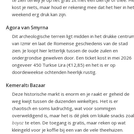
te zien terwijl je op het gras zit met een biertje of thee. H
kost je niets, maar houd er rekening mee dat het hier in he
weekend erg druk kan zijn.
Agora van Smyrna
Dit archeologische terrein ligt midden in het drukke centru
van Izmir en laat de Romeinse geschiedenis van de stad
zien. Je loopt hier letterlijk tussen de oude zuilen en
ondergrondse gewelven door. Een ticket kost in mei 2026
ongeveer 450 Turkse Lira (€12,85) en het is er op
doordeweekse ochtenden heerlijk rustig.
Kemeraltı Bazaar
Deze historische markt is enorm en je raakt er geheid de
weg kwijt tussen de duizenden winkeltjes. Het is er
chaotisch en soms luidruchtig, wat voor sommigen
overweldigend is, maar het is dé plek om lokale snacks zoa
boyoz
te eten. De toegang is gratis, maar reken op wat
kleingeld voor je koffie bij een van de vele theehuizen.