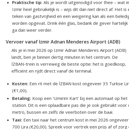
Praktische tip:
Als je wordt uitgenodigd voor thee – wat i
Izmir heel gebruikelijk is – wijs dit dan niet direct af. Het is
teken van gastvrijheid en een weigering kan als een beledi
worden opgevat. Drink één glas, bedank de gever hartelijk
ga dan weer verder.
Vervoer vanaf Izmir Adnan Menderes Airport (ADB)
Als je in mei 2026 op Izmir Adnan Menderes Airport (ADB)
landt, ben je binnen dertig minuten in het centrum. De
İZBAN-trein is verreweg de beste optie: het is goedkoop,
efficiënt en rijdt direct vanaf de terminal.
Kosten:
Een rit met de İZBAN kost ongeveer 35 Turkse Li
(€1,00).
Betaling:
Koop een 'Izmirim Kart' bij een automaat op het
station. Dit is een oplaadbare pas die je ook gebruikt voor
metro, bussen en zelfs de veerboten over de baai.
Taxi:
Een taxi naar het centrum kost in mei 2026 ongeveer
700 Lira (€20,00). Spreek voor vertrek een prijs af of zorg