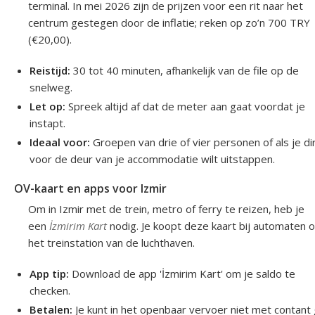
terminal. In mei 2026 zijn de prijzen voor een rit naar het
centrum gestegen door de inflatie; reken op zo’n 700 TRY
(€20,00).
Reistijd:
30 tot 40 minuten, afhankelijk van de file op de
snelweg.
Let op:
Spreek altijd af dat de meter aan gaat voordat je
instapt.
Ideaal voor:
Groepen van drie of vier personen of als je di
voor de deur van je accommodatie wilt uitstappen.
OV-kaart en apps voor Izmir
Om in Izmir met de trein, metro of ferry te reizen, heb je
een
İzmirim Kart
nodig. Je koopt deze kaart bij automaten 
het treinstation van de luchthaven.
App tip:
Download de app 'İzmirim Kart' om je saldo te
checken.
Betalen:
Je kunt in het openbaar vervoer niet met contant