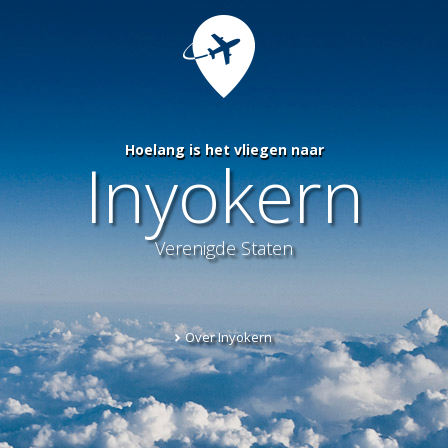
Hoelang is het vliegen naar
Inyokern
Verenigde Staten
Over Inyokern