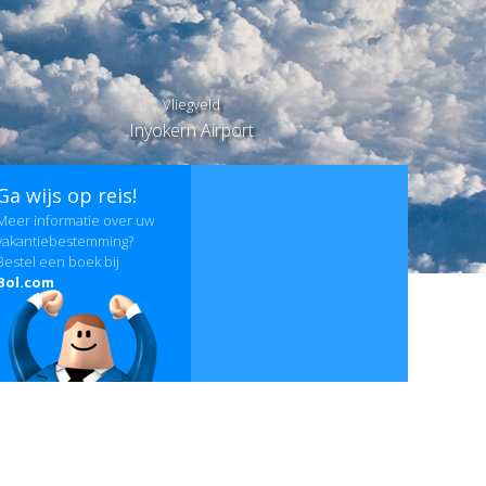
Vliegveld
Inyokern Airport
Ga wijs op reis!
Meer informatie over uw
vakantiebestemming?
Bestel een boek bij
Bol.com