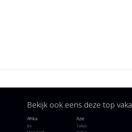
Bekijk ook eens deze top va
Afrika
Azië
Bo
Tokyo