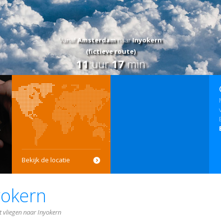
Vanaf
Amsterdam
naar
Inyokern
(fictieve route)
11
uur
17
min
Bekijk de locatie
yokern
t vliegen naar Inyokern