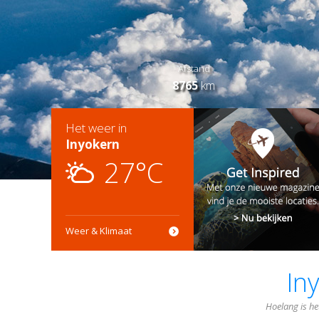
Afstand
8765
km
Het weer in
Inyokern
27°C
Weer & Klimaat
In
Hoelang is he