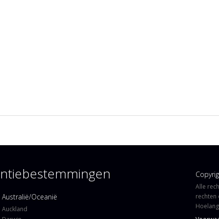
kantiebestemmingen
Copyri
Alle rec
Australië/Oceanië
rechten 
Hoelangi
Auckland