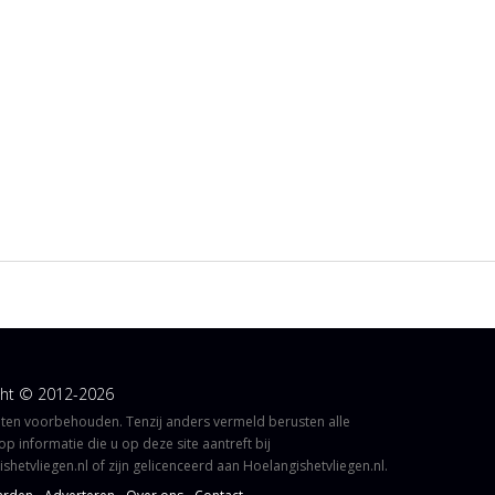
ght © 2012-2026
hten voorbehouden. Tenzij anders vermeld berusten alle
op informatie die u op deze site aantreft bij
shetvliegen.nl of zijn gelicenceerd aan Hoelangishetvliegen.nl.