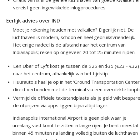
Gratis wifi is in de gehele luchthaven van goede kwaliteit e
vereist geen ingewikkelde inlogprocedures.
Eerlijk advies over IND
Moet je rekening houden met valkuilen? Eigenlijk niet. De
luchthaven is modern, schoon en heel gebruiksvriendelijk.
Het enige nadeel is de afstand naar het centrum van
Indianapolis; reken op ongeveer 20 tot 25 minuten rijden.
Een Uber of Lyft kost je tussen de $25 en $35 (€23 - €32)
naar het centrum, afhankelijk van het tijdstip.
Huurauto's haal je op in het 'Ground Transportation Center'
direct verbonden met de terminal via een overdekte loopb
Vermijd de officiële taxistandplaats als je geld wilt bespare
de ritprijzen via apps liggen bijna altijd lager.
Indianapolis International Airport is geen plek waar je
urenlang vast komt te zitten in lange rijen. Je bent meestal
binnen 45 minuten na landing volledig buiten de luchthaven