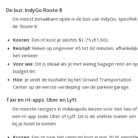
De bus: IndyGo Route 8
De meest betaalbare optie is de bus van IndyGo, specifiek
de 'Route 8'.
Kosten:
Een rit kost je slechts $1,75 (€1,60).
Reistijd:
Reken op ongeveer 45 tot 60 minuten, afhankelijk
het verkeer.
Voor wie:
Dit is ideaal als je met weinig bagage reist en op
budget let.
Hoe:
Je vindt de bushalte bij het Ground Transportation
Center op de eerste verdieping van de parkeergarage.
Taxi en rit-apps: Uber en Lyft
De meeste reizigers in Indianapolis kiezen voor een taxi of
een rit-app zoals Uber of Lyft. Dit is de snelste manier om
bij je hotel te komen.
Kosten:
Een rit naar het centrum kost in mei 2026 gemidd