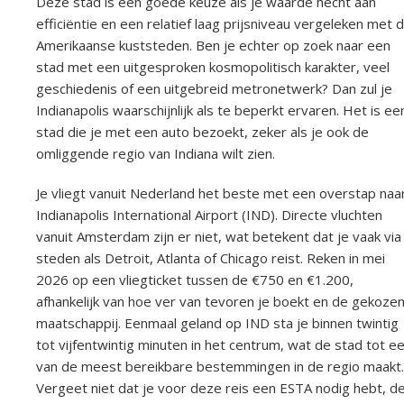
Deze stad is een goede keuze als je waarde hecht aan
efficiëntie en een relatief laag prijsniveau vergeleken met 
Amerikaanse kuststeden. Ben je echter op zoek naar een
stad met een uitgesproken kosmopolitisch karakter, veel
geschiedenis of een uitgebreid metronetwerk? Dan zul je
Indianapolis waarschijnlijk als te beperkt ervaren. Het is ee
stad die je met een auto bezoekt, zeker als je ook de
omliggende regio van Indiana wilt zien.
Je vliegt vanuit Nederland het beste met een overstap naa
Indianapolis International Airport (IND). Directe vluchten
vanuit Amsterdam zijn er niet, wat betekent dat je vaak via
steden als Detroit, Atlanta of Chicago reist. Reken in mei
2026 op een vliegticket tussen de €750 en €1.200,
afhankelijk van hoe ver van tevoren je boekt en de gekoze
maatschappij. Eenmaal geland op IND sta je binnen twintig
tot vijfentwintig minuten in het centrum, wat de stad tot e
van de meest bereikbare bestemmingen in de regio maakt.
Vergeet niet dat je voor deze reis een ESTA nodig hebt, d