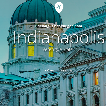
Hoelang is het vliegen naar
Indianapolis
Verenigde Staten
Over Indianapolis