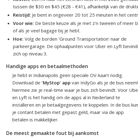
tussen de $30 en $45 (€28 - €41), afhankelijk van de drukt
Reistijd:
Je bent in ongeveer 20 tot 25 minuten in het cent
Voor wie:
De beste keuze als je met z’n tweeën of meer b
of als je veel bagage bij je hebt.
Hoe:
Volg de borden 'Ground Transportation' naar de
parkeergarage. De ophaalpunten voor Uber en Lyft bevin
zich op niveau 3.
Handige apps en betaalmethoden
Je hebt in Indianapolis geen speciale OV-kaart nodig.
Download de
'MyStop' app
van IndyGo als je de bus neemt
hiermee zie je real-time waar je bus zich bevindt. Voor Ube
en Lyft is het handig om de apps al in Nederland te
installeren en je betaalgegevens te koppelen. In de bus ku
je contant betalen met gepast geld, maar via de app
betalen is makkelijker.
De meest gemaakte fout bij aankomst