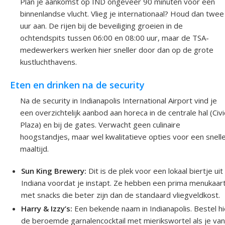
Plan je aankomst op IND ongeveer 90 minuten voor een
binnenlandse vlucht. Vlieg je internationaal? Houd dan twee
uur aan. De rijen bij de beveiliging groeien in de
ochtendspits tussen 06:00 en 08:00 uur, maar de TSA-
medewerkers werken hier sneller door dan op de grote
kustluchthavens.
Eten en drinken na de security
Na de security in Indianapolis International Airport vind je
een overzichtelijk aanbod aan horeca in de centrale hal (Civi
Plaza) en bij de gates. Verwacht geen culinaire
hoogstandjes, maar wel kwalitatieve opties voor een snell
maaltijd.
Sun King Brewery:
Dit is de plek voor een lokaal biertje uit
Indiana voordat je instapt. Ze hebben een prima menukaar
met snacks die beter zijn dan de standaard vliegveldkost.
Harry & Izzy’s:
Een bekende naam in Indianapolis. Bestel hi
de beroemde garnalencocktail met mierikswortel als je va