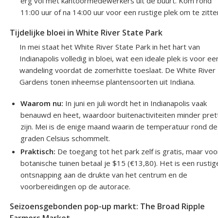
erg vol met kantoormedewerkers uit de buurt. Kom rond
11:00 uur of na 14:00 uur voor een rustige plek om te zitte
Tijdelijke bloei in White River State Park
In mei staat het White River State Park in het hart van
Indianapolis volledig in bloei, wat een ideale plek is voor ee
wandeling voordat de zomerhitte toeslaat. De White River
Gardens tonen inheemse plantensoorten uit Indiana.
Waarom nu:
In juni en juli wordt het in Indianapolis vaak
benauwd en heet, waardoor buitenactiviteiten minder pret
zijn. Mei is de enige maand waarin de temperatuur rond d
graden Celsius schommelt.
Praktisch:
De toegang tot het park zelf is gratis, maar voo
botanische tuinen betaal je $15 (€13,80). Het is een rustig
ontsnapping aan de drukte van het centrum en de
voorbereidingen op de autorace.
Seizoensgebonden pop-up markt: The Broad Ripple