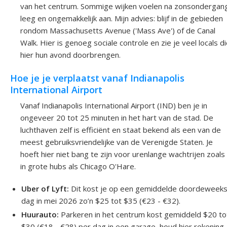
van het centrum. Sommige wijken voelen na zonsondergan
leeg en ongemakkelijk aan. Mijn advies: blijf in de gebieden
rondom Massachusetts Avenue ('Mass Ave') of de Canal
Walk. Hier is genoeg sociale controle en zie je veel locals d
hier hun avond doorbrengen.
Hoe je je verplaatst vanaf Indianapolis
International Airport
Vanaf Indianapolis International Airport (IND) ben je in
ongeveer 20 tot 25 minuten in het hart van de stad. De
luchthaven zelf is efficiënt en staat bekend als een van de
meest gebruiksvriendelijke van de Verenigde Staten. Je
hoeft hier niet bang te zijn voor urenlange wachtrijen zoals
in grote hubs als Chicago O'Hare.
Uber of Lyft:
Dit kost je op een gemiddelde doordeweek
dag in mei 2026 zo’n $25 tot $35 (€23 - €32).
Huurauto:
Parkeren in het centrum kost gemiddeld $20 to
$30 (€18 - €28) per dag in een garage, houd hier rekening