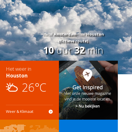
Vanaf
Amsterdam
naar
Houston
(fictieve route)
10
uur
32
min
Het weer in
Houston
26°C
Weer & Klimaat