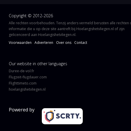
Copyright © 2012-2026
Alle rechten voorbehouden. Tenzij anders vermeld berusten alle rechten
informatie die u op deze site aantreft bij Hoelangishetvliegen.nl of zijn
gelicenceerd aan Hoelangishetvliegen.nl.
Voorwaarden
Adverteren
Over ons
Contact
Our website in other languages
Duree-de-vol.fr
Flugzeit-flugdauer.com
Flighttimeto.com
hoelangishetvliegen.nl
Powered by