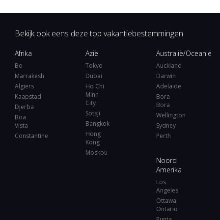
Bekijk ook eens deze top vakantiebestemmingen
Afrika
Azië
Australië/Oceanië
Bo
Tokyo
Auckland
Marrakesh
Dubai
Darwin
Algiers
Ho Chi
Adelaide
Minh
Kaapstad
Bora
City
Bora
Djerba
Sotsji
Wellington
Boa
Bangkok
Vista
Sydney
Hong
Constantine
Perth
Kong
Moskou
Noord
Amerika
Los
Angeles
Ottawa
Ontario
Punta