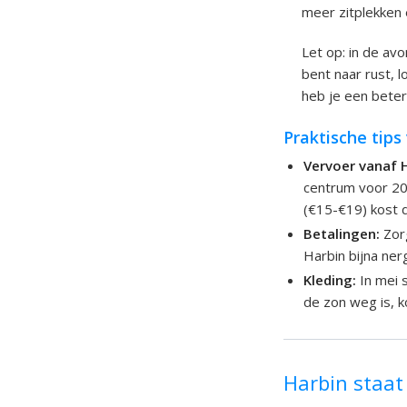
meer zitplekken 
Let op: in de av
bent naar rust, 
heb je een beter
Praktische tips
Vervoer vanaf H
centrum voor 20 
(€15-€19) kost 
Betalingen:
Zorg
Harbin bijna ner
Kleding:
In mei 
de zon weg is, ko
Harbin staa