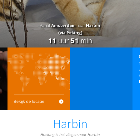
Vanaf
Amsterdam
naar
Harbin
(via Peking)
11
uur
51
min
Bekijk de locatie
Harbin
Hoelang is het vliegen naar Harbin