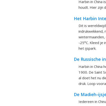
Harbin in China 
houdt. Hier zijn
Het Harbin Inte
Dit is wereldwijd
indrukwekkend, m
wintermaanden, me
-25°C. Kleed je 
het ijspark.
De Russische i
Harbin in China 
1900. De Saint S
al doet het nu d
druk. Loop voora
De Madieh-ijsj
Iedereen in China