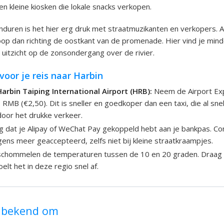
en kleine kiosken die lokale snacks verkopen.
onduren is het hier erg druk met straatmuzikanten en verkopers. A
loop dan richting de oostkant van de promenade. Hier vind je mind
 uitzicht op de zonsondergang over de rivier.
 voor je reis naar Harbin
arbin Taiping International Airport (HRB):
Neem de Airport Exp
RMB (€2,50). Dit is sneller en goedkoper dan een taxi, die al s
door het drukke verkeer.
 dat je Alipay of WeChat Pay gekoppeld hebt aan je bankpas. Co
gens meer geaccepteerd, zelfs niet bij kleine straatkraampjes.
schommelen de temperaturen tussen de 10 en 20 graden. Draag 
elt het in deze regio snel af.
t bekend om