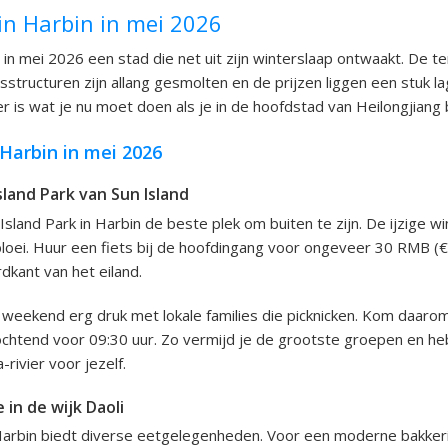
in Harbin in mei 2026
s in mei 2026 een stad die net uit zijn winterslaap ontwaakt. De t
sstructuren zijn allang gesmolten en de prijzen liggen een stuk la
r is wat je nu moet doen als je in de hoofdstad van Heilongjiang 
Harbin in mei 2026
sland Park van Sun Island
 Island Park in Harbin de beste plek om buiten te zijn. De ijzige w
loei. Huur een fiets bij de hoofdingang voor ongeveer 30 RMB (€
dkant van het eiland.
et weekend erg druk met lokale families die picknicken. Kom daaro
htend voor 09:30 uur. Zo vermijd je de grootste groepen en he
rivier voor jezelf.
 in de wijk Daoli
 Harbin biedt diverse eetgelegenheden. Voor een moderne bakkeri