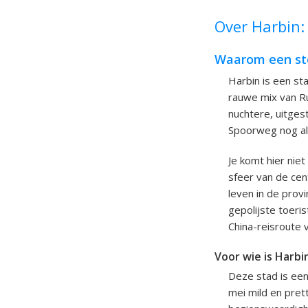
Over Harbin: 
Waarom een ste
Harbin is een sta
rauwe mix van Ru
nuchtere, uitges
Spoorweg nog alt
Je komt hier nie
sfeer van de cen
leven in de provi
gepolijste toeri
China-reisroute v
Voor wie is Harbi
Deze stad is een
mei mild en pret