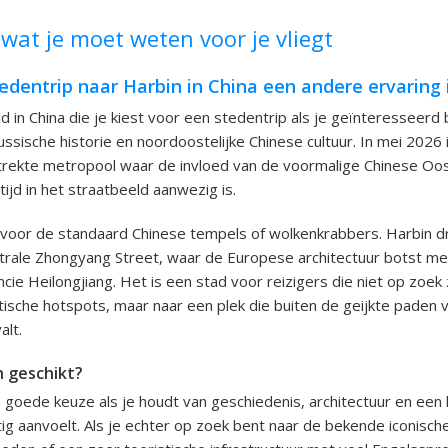
wat je moet weten voor je vliegt
dentrip naar Harbin in China een andere ervaring 
d in China die je kiest voor een stedentrip als je geïnteresseerd 
ssische historie en noordoostelijke Chinese cultuur. In mei 2026 
trekte metropool waar de invloed van de voormalige Chinese Oos
ijd in het straatbeeld aanwezig is.
t voor de standaard Chinese tempels of wolkenkrabbers. Harbin d
trale Zhongyang Street, waar de Europese architectuur botst met
ncie Heilongjiang. Het is een stad voor reizigers die niet op zoek 
stische hotspots, maar naar een plek die buiten de geijkte paden 
alt.
n geschikt?
 goede keuze als je houdt van geschiedenis, architectuur en een k
tig aanvoelt. Als je echter op zoek bent naar de bekende iconisch