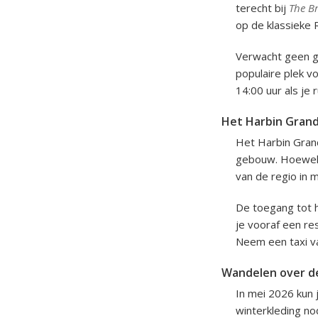
terecht bij
The Br
op de klassieke 
Verwacht geen go
populaire plek vo
14:00 uur als je r
Het Harbin Gran
Het Harbin Grand
gebouw. Hoewel e
van de regio in 
De toegang tot h
je vooraf een re
Neem een taxi va
Wandelen over de
In mei 2026 kun 
winterkleding no