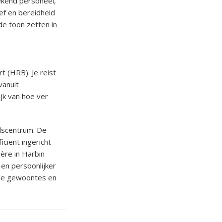
ekend personeel,
ef en bereidheid
e toon zetten in
t (HRB). Je reist
vanuit
jk van hoe ver
dscentrum. De
iciënt ingericht
ère in Harbin
 en persoonlijker
ale gewoontes en