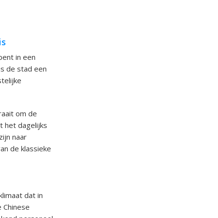
is
bent in een
is de stad een
telijke
raait om de
 het dagelijks
zijn naar
van de klassieke
limaat dat in
e Chinese