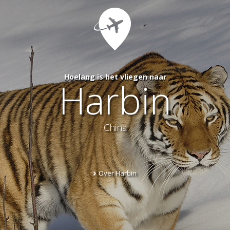
Hoelang is het vliegen naar
Harbin
China
Over Harbin