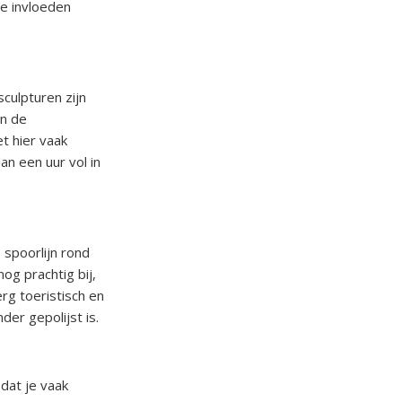
he invloeden
sculpturen zijn
in de
et hier vaak
an een uur vol in
 spoorlijn rond
og prachtig bij,
rg toeristisch en
er gepolijst is.
 dat je vaak