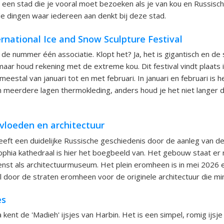
is een stad die je vooral moet bezoeken als je van kou en Russisc
 de dingen waar iedereen aan denkt bij deze stad.
rnational Ice and Snow Sculpture Festival
 de nummer één associatie. Klopt het? Ja, het is gigantisch en de 
aar houd rekening met de extreme kou. Dit festival vindt plaats 
estal van januari tot en met februari. In januari en februari is h
in meerdere lagen thermokleding, anders houd je het niet langer d
nvloeden en architectuur
heeft een duidelijke Russische geschiedenis door de aanleg van de
ophia kathedraal is hier het boegbeeld van. Het gebouw staat er n
ienst als architectuurmuseum. Het plein eromheen is in mei 2026 e
l door de straten eromheen voor de originele architectuur die mind
es
 kent de 'Madieh' ijsjes van Harbin. Het is een simpel, romig ijsje