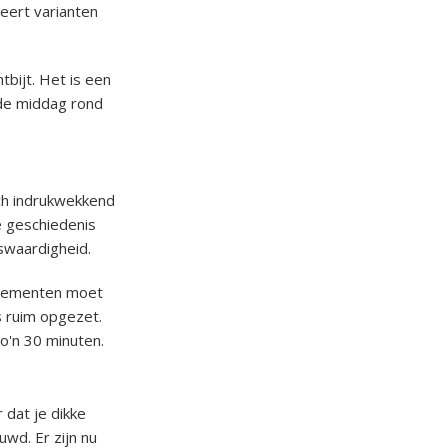
eert varianten
bijt. Het is een
n de middag rond
sch indrukwekkend
e geschiedenis
swaardigheid.
venementen moet
s ruim opgezet.
o'n 30 minuten.
 dat je dikke
wd. Er zijn nu