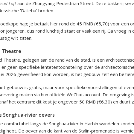
ead Loft
aan de Zhongyang Pedestrian Street. Deze bakkerij serv
Russische 'Dalieba' broden.
edkope hap; je betaalt hier rond de 45 RMB (€5,70) voor een ont
or jongeren, dus rond lunchtijd staat er vaak een rij. Ga vroeg i
ustig wilt zitten.
d Theatre
 Theatre, gelegen aan de rand van de stad, is een architectoni
r geen specifieke lentetentoonstelling over de architectonisch
mei 2026 geverifieerd kon worden, is het gebouw zelf een bezien
et gebouw is gratis, maar voor specifieke voorstellingen of e
servering maken via hun officiële WeChat-account. De omgeving i
naf het centrum; dit kost je ongeveer 50 RMB (€6,30) en duurt z
 Songhua-rivier oevers
je comfortabel langs de Songhua-rivier in Harbin wandelen zonder
dig hebt. De oever aan de kant van de Stalin-promenade is vernieu