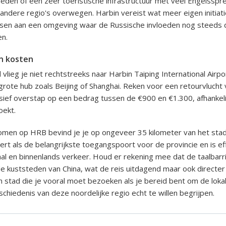
den of een zeer toeristische infrastructuur met veel Engelsspr
 andere regio's overwegen. Harbin vereist wat meer eigen initiati
ssen aan een omgeving waar de Russische invloeden nog steeds d
en.
n kosten
vlieg je niet rechtstreeks naar Harbin Taiping International Airpor
grote hub zoals Beijing of Shanghai. Reken voor een retourvlucht 
ief overstap op een bedrag tussen de €900 en €1.300, afhankeli
oekt.
men op HRB bevind je je op ongeveer 35 kilometer van het sta
rt als de belangrijkste toegangspoort voor de provincie en is eff
aal en binnenlands verkeer. Houd er rekening mee dat de taalbarri
 de kuststeden van China, wat de reis uitdagend maar ook directer
n stad die je vooral moet bezoeken als je bereid bent om de lok
schiedenis van deze noordelijke regio echt te willen begrijpen.