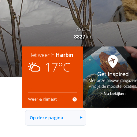
Afstand
8827
km
Het weer in
Harbin
17°C
Weer & Klimaat
Op deze pagina
▾