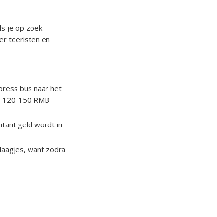
ls je op zoek
er toeristen en
ress bus naar het
nel 120-150 RMB
ntant geld wordt in
laagjes, want zodra