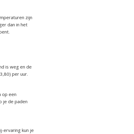
emperaturen zijn
ger dan in het
bent.
ind is weg en de
3,80) per uur.
m op een
b je de paden
j-ervaring kun je