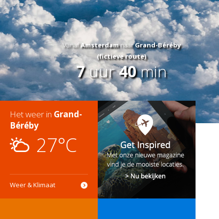
Vanaf
Amsterdam
naar
Grand-Béréby
(fictieve route)
7
uur
40
min
Het weer in
Grand-
Béréby
27°C
Weer & Klimaat