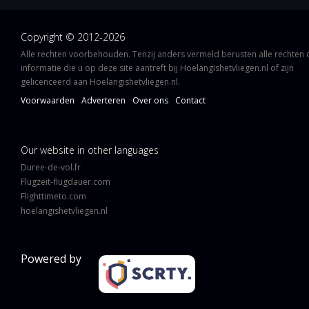
Copyright © 2012-2026
Alle rechten voorbehouden. Tenzij anders vermeld berusten alle rechten
informatie die u op deze site aantreft bij Hoelangishetvliegen.nl of zijn
gelicenceerd aan Hoelangishetvliegen.nl.
Voorwaarden
Adverteren
Over ons
Contact
Our website in other languages
Duree-de-vol.fr
Flugzeit-flugdauer.com
Flighttimeto.com
hoelangishetvliegen.nl
Powered by