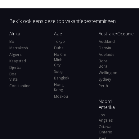
Bekijk ook eens deze top vakantiebestemmingen
Afrika
Azië
Australië/Oceanië
Bo
Tokyo
Auckland
Marrakesh
Dubai
Darwin
Algiers
Ho Chi
Adelaide
Minh
Kaapstad
Bora
City
Bora
Djerba
Sotsji
Wellington
Boa
Bangkok
Vista
Sydney
Hong
Constantine
Perth
Kong
Moskou
Noord
Amerika
Los
Angeles
Ottawa
Ontario
Punta