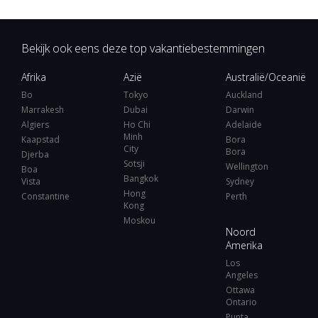
Bekijk ook eens deze top vakantiebestemmingen
Afrika
Azië
Australië/Oceanië
Bo
Tokyo
Auckland
Marrakesh
Dubai
Darwin
Algiers
Ho Chi
Adelaide
Minh
Kaapstad
Bora
City
Bora
Djerba
Sotsji
Wellington
Boa
Bangkok
Vista
Sydney
Hong
Constantine
Perth
Kong
Moskou
Noord
Amerika
Los
Angeles
Ottawa
Ontario
Punta