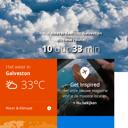
Vanaf
Amsterdam
naar
Galveston
(fictieve route)
10
uur
33
min
Het weer in
Galveston
33°C
Weer & Klimaat