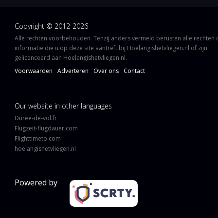
Copyright © 2012-2026
Alle rechten voorbehouden. Tenzij anders vermeld berusten alle rechten
informatie die u op deze site aantreft bij Hoelangishetvliegen.nl of zijn
gelicenceerd aan Hoelangishetvliegen.nl.
Voorwaarden
Adverteren
Over ons
Contact
Our website in other languages
Duree-de-vol.fr
Flugzeit-flugdauer.com
Flighttimeto.com
hoelangishetvliegen.nl
Powered by