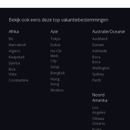
Bekijk ook eens deze top vakantiebestemmingen
Afrika
Azië
Australië/Oceanië
Bo
Tokyo
Auckland
Marrakesh
Dubai
Darwin
Algiers
Ho Chi
Adelaide
Minh
Kaapstad
Bora
City
Bora
Djerba
Sotsji
Wellington
Boa
Bangkok
Vista
Sydney
Hong
Constantine
Perth
Kong
Moskou
Noord
Amerika
Los
Angeles
Ottawa
Ontario
Punta