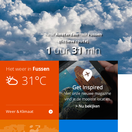
Vanaf
Amsterdam
naar
Fussen
(fictieve route)
1
uur
31
min
Het weer in
Fussen
31°C
Weer & Klimaat