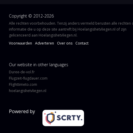
Copyright © 2012-2026
Alle rechten voorbehouden. Tenzij anders vermeld berusten alle rechten
informatie die u op deze site aantreft bij Hoelangishetvliegen.nl of zijn
gelicenceerd aan Hoelangishetvliegen.nl.
Voorwaarden
Adverteren
Over ons
Contact
Our website in other languages
Duree-de-vol.fr
Flugzeit-flugdauer.com
Flighttimeto.com
hoelangishetvliegen.nl
Powered by