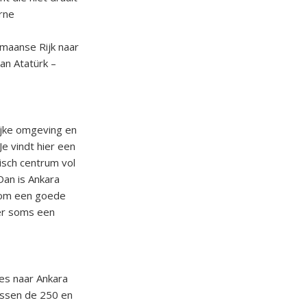
rne
maanse Rijk naar
an Atatürk –
ijke omgeving en
e vindt hier een
isch centrum vol
Dan is Ankara
t om een goede
oer soms een
nes naar Ankara
ussen de 250 en