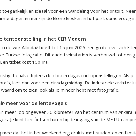
is toegankelijk en ideaal voor een wandeling voor het ontbijt. Ne
me dagen in mei zijn de kleine kiosken in het park soms vroeg in
jke tentoonstelling in het CER Modern
n de wijk Altındağ heeft tot 15 juni 2026 een grote overzichtste
 Turkse fotografie. Dit oude treinstation is verbouwd tot een 
Een ticket kost 150 lira.
rustig, behalve tijdens de donderdagavond-openstellingen. Als je e
to's, kies dan voor een dinsdagmiddag. De industriële architect
e waard om te zien, ook als je minder hebt met fotografie.
mir-meer voor de lentevogels
mir-meer, op ongeveer 20 kilometer van het centrum van Ankara, 
gels. Je kunt hier fietsen huren bij de ingang van de METU-camp
 mee dat het in het weekend erg druk is met studenten en familie