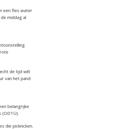
em een fles water
 de middag al
ntoonstelling
grote
cht de tijd wilt
uur van het pand
een belangrijke
us (ODTÜ).
s die picknicken.