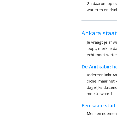
Ga daarom op ee
wat eten en drin
Ankara staa
Je vraagt je af w
loopt, merk je d
echt moet weten
De Anıtkabir: 
Iedereen linkt A
cliché, maar het
dagelijks duizen
moeite waard.
Een saaie stad
Mensen noemen An