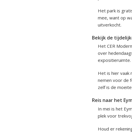
Het park is grat
mee, want op war
uitverkocht.
Bekijk de tijdeli
Het CER Modern i
over hedendaagse
expositieruimte. 
Het is hier vaak 
nemen voor de fo
zelf is de moeit
Reis naar het Ey
In mei is het Ey
plek voor trekvo
Houd er rekening