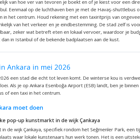
lijk van hoe ver van tevoren je boekt en of je kiest voor een dire
nbul. Eenmaal op de luchthaven ben je met de Havaş-shuttlebus of
n in het centrum. Houd rekening met een taxiritprijs van ongeve
ankelijk van het verkeer en je eindbestemming. De stad zelf is vo
baar, zeker wat betreft eten en lokaal vervoer, waardoor je bud
t dan in Istanbul of de bekende badplaatsen aan de kust.
in Ankara in mei 2026
 2026 een stad die echt tot leven komt. De winterse kou is verdw
loei. Als je op Ankara Esenboğa Airport (ESB) landt, ben je binne
 of een taxi in het centrum.
nkara moet doen
jke pop-up kunstmarkt in de wijk Çankaya
t in de wijk Çankaya, specifiek rondom het Seğmenler Park, een tij
laats waar lokale kunstenaars hun werk tonen. Het is een uitste