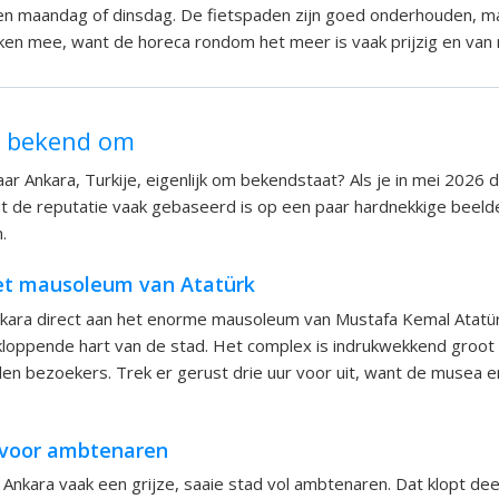
n maandag of dinsdag. De fietspaden zijn goed onderhouden, m
ken mee, want de horeca rondom het meer is vaak prijzig en van m
t bekend om
aar Ankara, Turkije, eigenlijk om bekendstaat? Als je in mei 2026 
at de reputatie vaak gebaseerd is op een paar hardnekkige beelde
.
het mausoleum van Atatürk
nkara direct aan het enorme mausoleum van Mustafa Kemal Atatürk
 kloppende hart van de stad. Het complex is indrukwekkend groot 
den bezoekers. Trek er gerust drie uur voor uit, want de musea e
 voor ambtenaren
kara vaak een grijze, saaie stad vol ambtenaren. Dat klopt deel