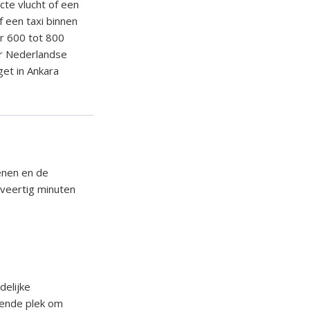
cte vlucht of een
 een taxi binnen
er 600 tot 800
or Nederlandse
get in Ankara
enen en de
n veertig minuten
delijke
kende plek om