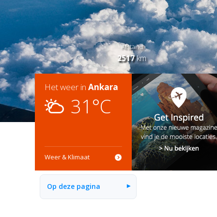
Afstand
2517
km
Het weer in
Ankara
31°C
Weer & Klimaat
Op deze pagina
▾