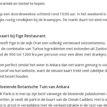
ramiek en textiel te kopen.
op een doordeweekse ochtend rond 10:00 uur. In het weekend is 
jks rustig rondkijken bij de kraampjes. De markt duurt tot eind me
aart bij Fige Restaurant
 heeft Fige in de wijk Oran een volledig vernieuwd seizoensmenu. 
de combinatie van Turkse ingrediënten met invloeden uit Zuidoo
ond de 900 tot 1200 lira per persoon voor een diner met drankjes.
 mei perfect omdat het weer in Ankara dan net warm genoeg is vo
oraf via hun website, want de nieuwe kaart trekt veel zakelijke d
ond bezet houden.
loeiende Botanische Tuin van Ankara
k Parkı is in mei op zijn best vanwege de bloeiende judasbomen d
tten. Je vindt dit park in de buurt van de Cinnah Caddesi. Het is ee
t is groot in vergelijking met de verkeersdrukte in de rest van d