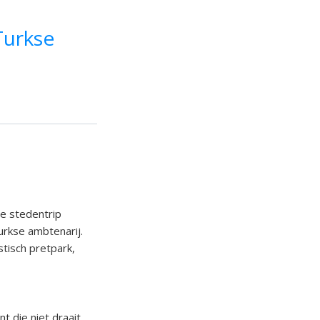
Turkse
ze stedentrip
Turkse ambtenarij.
stisch pretpark,
t die niet draait