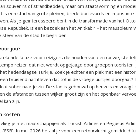
an souvenirs of strandbedden, maar om staatsvorming en mode
t is een stad van grote pleinen, brede boulevards en imposante
n. Als je geïnteresseerd bent in de transformatie van het Otto
e Republiek, is een bezoek aan het Anıtkabir – het mausoleum v
 sfeer van de stad te begrijpen.
voor jou?
tstekende keuze voor reizigers die houden van een rauwe, stedel
 tempo reizen dat niet wordt opgejaagd door groepen toeristen. J
n het hedendaagse Turkije. Zoek je echter een plek met een histor
een bruisend nachtleven dat tot in de vroege uurtjes doorgaat? 
lijk of sober naar je zin. De stad is gebouwd op heuvels en vraag
ien de afstanden tussen wijken groot zijn en het openbaar verv
l kan zijn.
n kosten
vlieg je met maatschappijen als Turkish Airlines en Pegasus Airli
 (ESB). In mei 2026 betaal je voor een retourvlucht gemiddeld t