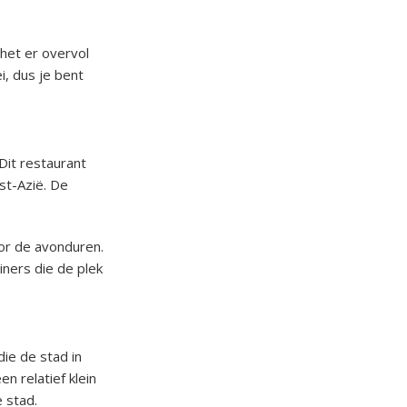
het er overvol
i, dus je bent
Dit restaurant
st-Azië. De
or de avonduren.
iners die de plek
ie de stad in
n relatief klein
e stad.