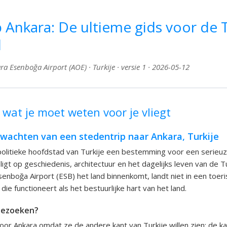
 Ankara: De ultieme gids voor de 
d
a Esenboğa Airport (AOE) · Turkije · versie 1 · 2026-05-12
 wat je moet weten voor je vliegt
rwachten van een stedentrip naar Ankara, Turkije
 politieke hoofdstad van Turkije een bestemming voor een serieu
ligt op geschiedenis, architectuur en het dagelijks leven van de 
senboğa Airport (ESB) het land binnenkomt, landt niet in een toeri
die functioneert als het bestuurlijke hart van het land.
bezoeken?
or Ankara omdat ze de andere kant van Turkije willen zien: de kan