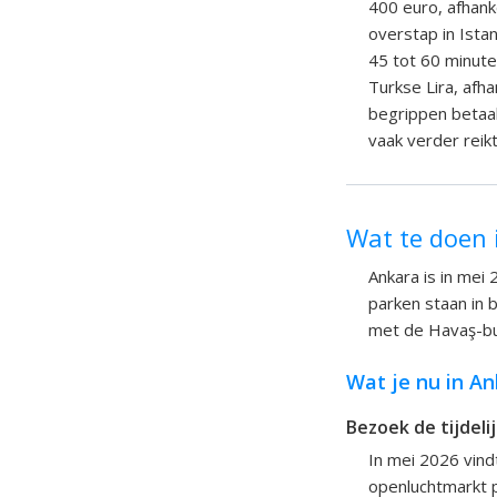
400 euro, afhanke
overstap in Ista
45 tot 60 minute
Turkse Lira, afh
begrippen betaal
vaak verder reik
Wat te doen 
Ankara is in mei
parken staan in b
met de Havaş-bus
Wat je nu in A
Bezoek de tijdeli
In mei 2026 vind
openluchtmarkt p