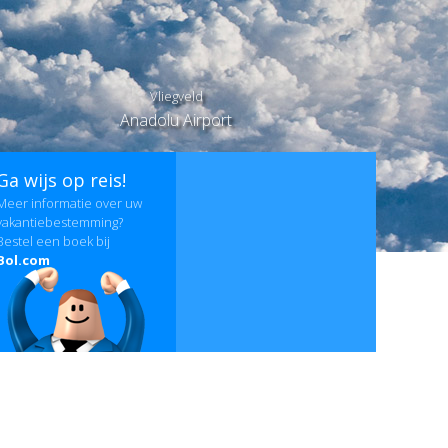
Vliegveld
Anadolu Airport
Ga wijs op reis!
Meer informatie over uw
vakantiebestemming?
Bestel een boek bij
Bol.com