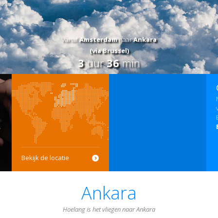
Vanaf
Amsterdam
naar
Ankara
(via Brussel)
3
uur
36
min
Bekijk de locatie
Ankara
Hoelang is het vliegen naar Ankara