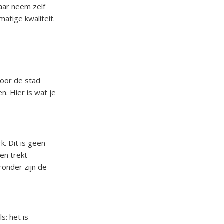
aar neem zelf
atige kwaliteit.
door de stad
n. Hier is wat je
. Dit is geen
en trekt
ronder zijn de
s: het is