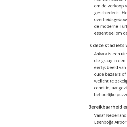
om de verkoop v
geschiedenis. He
overheidsgebouwe
de moderne Turks
essentieel om de
Is deze stad iets 
Ankara is een ui
die graag in een
eerlijk beeld va
oude bazaars of 
wellicht te zake
conditie, aangez
behoorlijke puzze
Bereikbaarheid e
Vanaf Nederland 
Esenboğa Airport